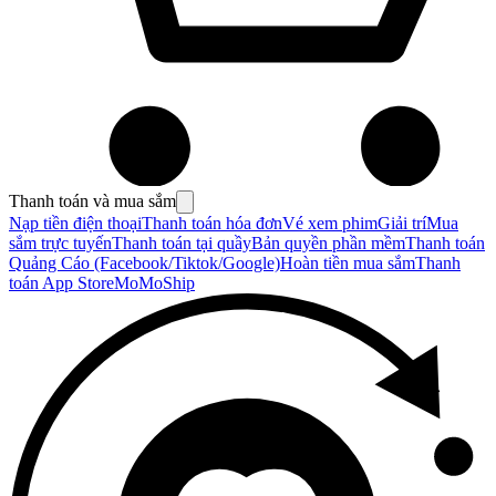
Thanh toán và mua sắm
Nạp tiền điện thoại
Thanh toán hóa đơn
Vé xem phim
Giải trí
Mua
sắm trực tuyến
Thanh toán tại quầy
Bản quyền phần mềm
Thanh toán
Quảng Cáo (Facebook/Tiktok/Google)
Hoàn tiền mua sắm
Thanh
toán App Store
MoMoShip