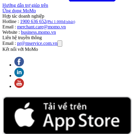
Hướng dẫn trợ giúp trên
Ứng dụng MoMo
Hợp tác doanh nghiệp
Hotline :
1900 636 652
(Phí 1.000đ/phút)
Email :
merchant.care@momo.vn
Website :
business.momo.vn
Liên hệ truyền thông
Email :
pr@mservice.com.vn
Kết nối với MoMo