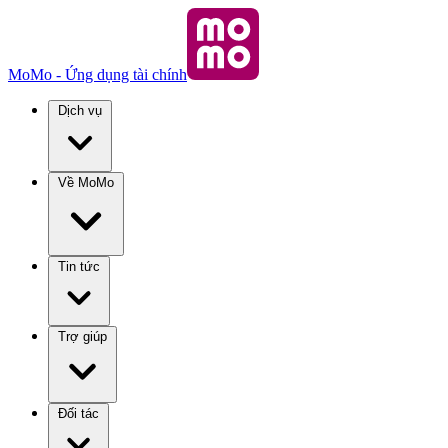
MoMo - Ứng dụng tài chính
Dịch vụ
Về MoMo
Tin tức
Trợ giúp
Đối tác