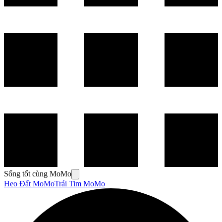
Sống tốt cùng MoMo
Heo Đất MoMo
Trái Tim MoMo