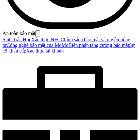
An toàn bảo mật
Sinh Trắc Học
Xác thực NFC
Chính sách bảo mật và quyền riêng
tư
Công nghệ bảo mật của MoMo
Biện pháp tăng cường bảo mật
Sự
cố khẩn cấp
Xác thực tài khoản