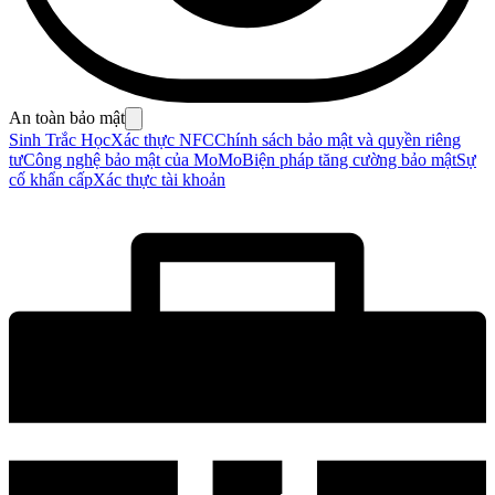
An toàn bảo mật
Sinh Trắc Học
Xác thực NFC
Chính sách bảo mật và quyền riêng
tư
Công nghệ bảo mật của MoMo
Biện pháp tăng cường bảo mật
Sự
cố khẩn cấp
Xác thực tài khoản