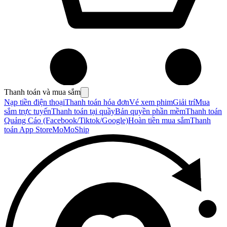
Thanh toán và mua sắm
Nạp tiền điện thoại
Thanh toán hóa đơn
Vé xem phim
Giải trí
Mua
sắm trực tuyến
Thanh toán tại quầy
Bản quyền phần mềm
Thanh toán
Quảng Cáo (Facebook/Tiktok/Google)
Hoàn tiền mua sắm
Thanh
toán App Store
MoMoShip