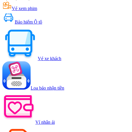
Vé xem phim
Bảo hiểm Ô tô
Vé xe khách
Loa báo nhận tiền
Ví nhân ái