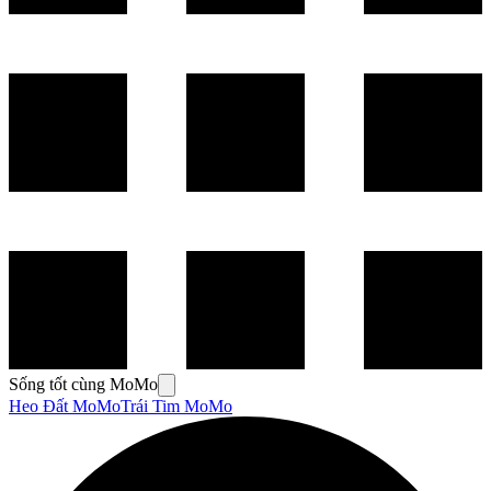
Sống tốt cùng MoMo
Heo Đất MoMo
Trái Tim MoMo