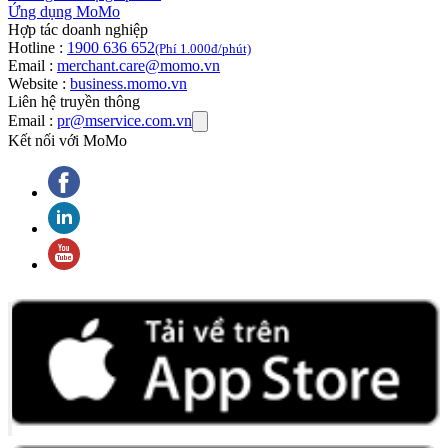
Ứng dụng MoMo
Hợp tác doanh nghiệp
Hotline :
1900 636 652
(Phí 1.000đ/phút)
Email :
merchant.care@momo.vn
Website :
business.momo.vn
Liên hệ truyền thông
Email :
pr@mservice.com.vn
Kết nối với MoMo