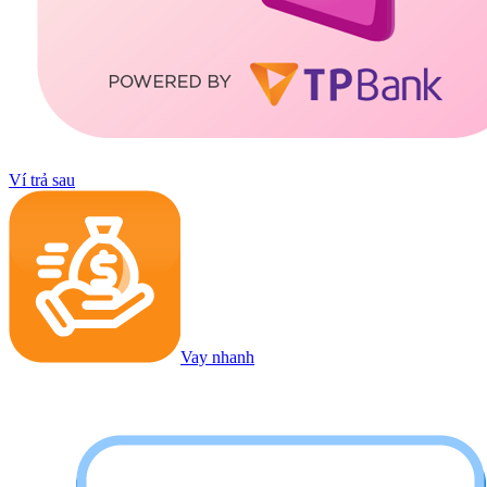
Ví trả sau
Vay nhanh