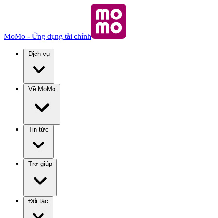
MoMo - Ứng dụng tài chính
Dịch vụ
Về MoMo
Tin tức
Trợ giúp
Đối tác