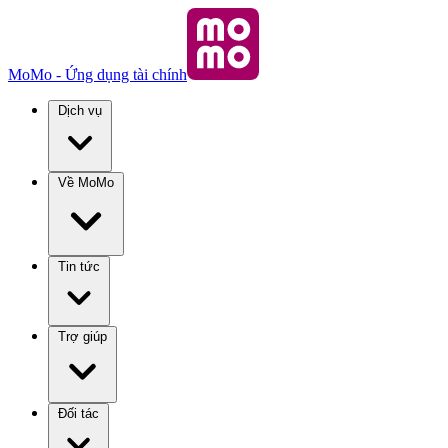
MoMo - Ứng dụng tài chính
Dịch vụ
Về MoMo
Tin tức
Trợ giúp
Đối tác