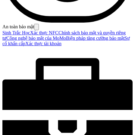
An toàn bảo mật
Sinh Trắc Học
Xác thực NFC
Chính sách bảo mật và quyền riêng
tư
Công nghệ bảo mật của MoMo
Biện pháp tăng cường bảo mật
Sự
cố khẩn cấp
Xác thực tài khoản