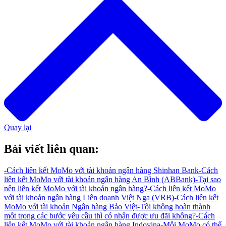
Quay lại
Bài viết liên quan:
-
Cách liên kết MoMo với tài khoản ngân hàng Shinhan Bank
-
Cách
liên kết MoMo với tài khoản ngân hàng An Bình (ABBank)
-
Tại sao
nên liên kết MoMo với tài khoản ngân hàng?
-
Cách liên kết MoMo
với tài khoản ngân hàng Liên doanh Việt Nga (VRB)
-
Cách liên kết
MoMo với tài khoản Ngân hàng Bảo Việt
-
Tôi không hoàn thành
một trong các bước yêu cầu thì có nhận được ưu đãi không?
-
Cách
liên kết MoMo với tài khoản ngân hàng Indovina
-
Mỗi MoMo có thể