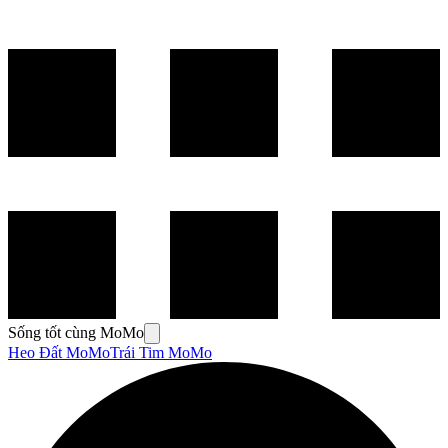
Sống tốt cùng MoMo
Heo Đất MoMo
Trái Tim MoMo