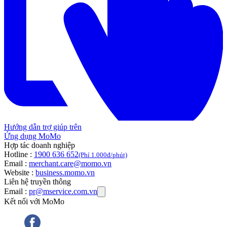
Hướng dẫn trợ giúp trên
Ứng dụng MoMo
Hợp tác doanh nghiệp
Hotline :
1900 636 652
(Phí 1.000đ/phút)
Email :
merchant.care@momo.vn
Website :
business.momo.vn
Liên hệ truyền thông
Email :
pr@mservice.com.vn
Kết nối với MoMo