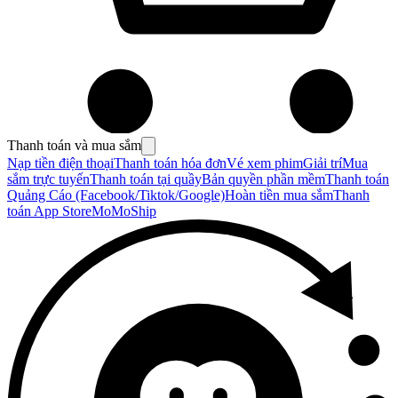
Thanh toán và mua sắm
Nạp tiền điện thoại
Thanh toán hóa đơn
Vé xem phim
Giải trí
Mua
sắm trực tuyến
Thanh toán tại quầy
Bản quyền phần mềm
Thanh toán
Quảng Cáo (Facebook/Tiktok/Google)
Hoàn tiền mua sắm
Thanh
toán App Store
MoMoShip