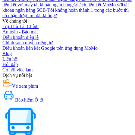
liên kết với mấy tài khoản ngân hàng?
-
Cách liên kết MoMo với tài
khoản ngân hàng SCB
-
Tôi không hoàn thành 1 trong các bước thì
có nhận được ưu đãi không?
Về chúng tôi
Trợ Thủ Tài Chính
An toàn - Bảo mật
Điều khoản điều lệ
Chính sách quyền riêng tư
Điều khoản liên kết Google trên ứng dụng MoMo
Blog
Liên hệ
Hỏi đáp
Cơ hội việc làm
Dịch vụ nổi bật
Vé xem phim
Bảo hiểm Ô tô