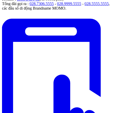
Tổng đài gọi ra :
028.7306.5555
-
028.9999.5555
-
028.5555.5555
,
các đầu số di động Brandname MOMO.