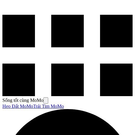
Sống tốt cùng MoMo
Heo Đất MoMo
Trái Tim MoMo