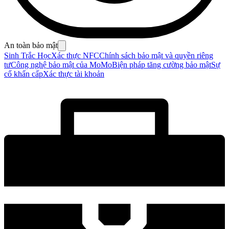
An toàn bảo mật
Sinh Trắc Học
Xác thực NFC
Chính sách bảo mật và quyền riêng
tư
Công nghệ bảo mật của MoMo
Biện pháp tăng cường bảo mật
Sự
cố khẩn cấp
Xác thực tài khoản