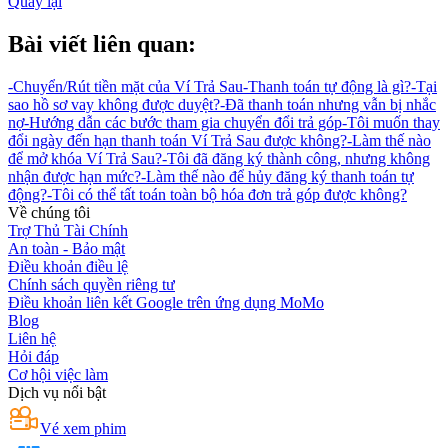
Quay lại
Bài viết liên quan:
-
Chuyển/Rút tiền mặt của Ví Trả Sau
-
Thanh toán tự động là gì?
-
Tại
sao hồ sơ vay không được duyệt?
-
Đã thanh toán nhưng vẫn bị nhắc
nợ
-
Hướng dẫn các bước tham gia chuyển đổi trả góp
-
Tôi muốn thay
đổi ngày đến hạn thanh toán Ví Trả Sau được không?
-
Làm thế nào
để mở khóa Ví Trả Sau?
-
Tôi đã đăng ký thành công, nhưng không
nhận được hạn mức?
-
Làm thế nào để hủy đăng ký thanh toán tự
động?
-
Tôi có thể tất toán toàn bộ hóa đơn trả góp được không?
Về chúng tôi
Trợ Thủ Tài Chính
An toàn - Bảo mật
Điều khoản điều lệ
Chính sách quyền riêng tư
Điều khoản liên kết Google trên ứng dụng MoMo
Blog
Liên hệ
Hỏi đáp
Cơ hội việc làm
Dịch vụ nổi bật
Vé xem phim