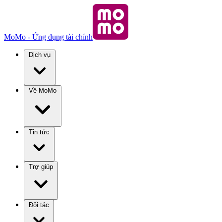
MoMo - Ứng dụng tài chính
Dịch vụ
Về MoMo
Tin tức
Trợ giúp
Đối tác