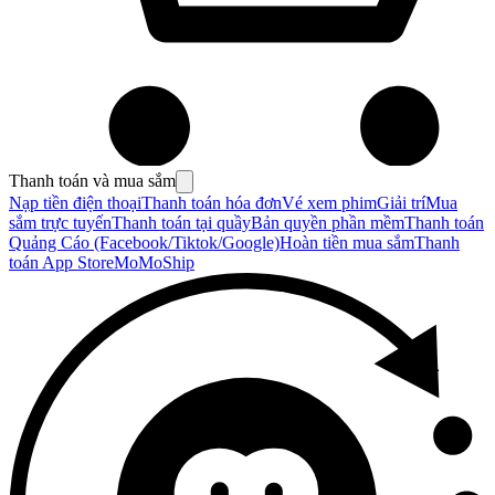
Thanh toán và mua sắm
Nạp tiền điện thoại
Thanh toán hóa đơn
Vé xem phim
Giải trí
Mua
sắm trực tuyến
Thanh toán tại quầy
Bản quyền phần mềm
Thanh toán
Quảng Cáo (Facebook/Tiktok/Google)
Hoàn tiền mua sắm
Thanh
toán App Store
MoMoShip