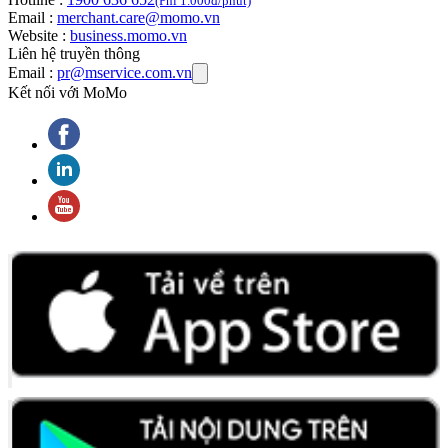
(Phí 1.000đ/phút)
Email :
merchant.care@momo.vn
Website :
business.momo.vn
Liên hệ truyền thông
Email :
pr@mservice.com.vn
Kết nối với MoMo