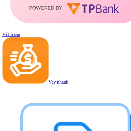
Ví trả sau
Vay nhanh