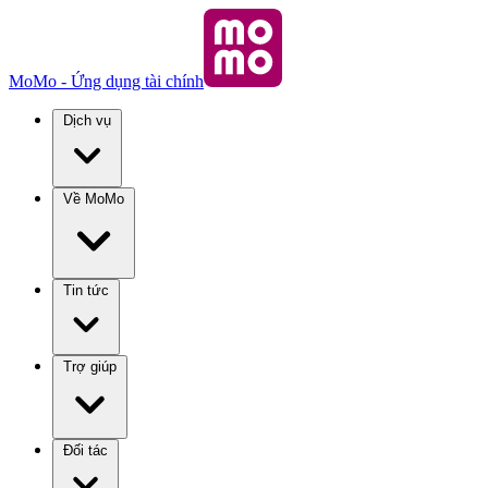
MoMo - Ứng dụng tài chính
Dịch vụ
Về MoMo
Tin tức
Trợ giúp
Đối tác