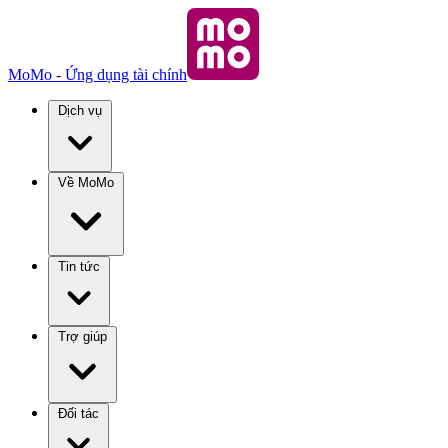
MoMo - Ứng dụng tài chính
Dịch vụ
Về MoMo
Tin tức
Trợ giúp
Đối tác