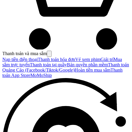
Thanh toán và mua sắm
Nạp tiền điện thoại
Thanh toán hóa đơn
Vé xem phim
Giải trí
Mua
sắm trực tuyến
Thanh toán tại quầy
Bản quyền phần mềm
Thanh toán
Quảng Cáo (Facebook/Tiktok/Google)
Hoàn tiền mua sắm
Thanh
toán App Store
MoMoShip