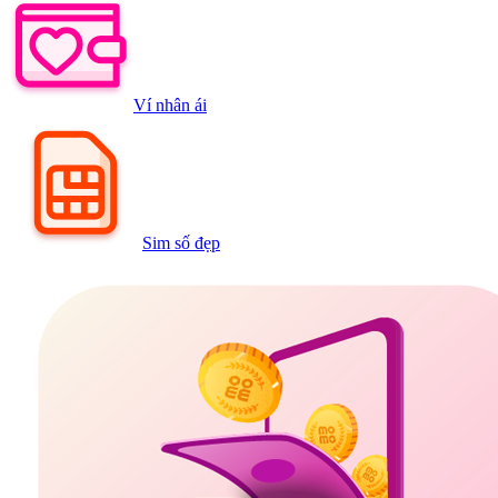
Ví nhân ái
Sim số đẹp