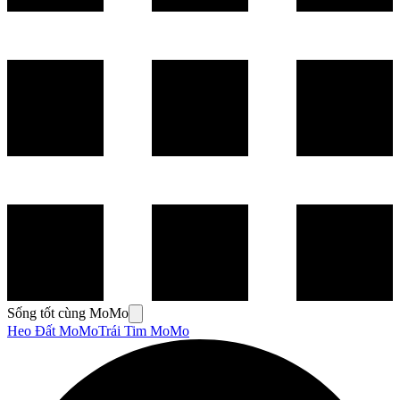
Sống tốt cùng MoMo
Heo Đất MoMo
Trái Tim MoMo