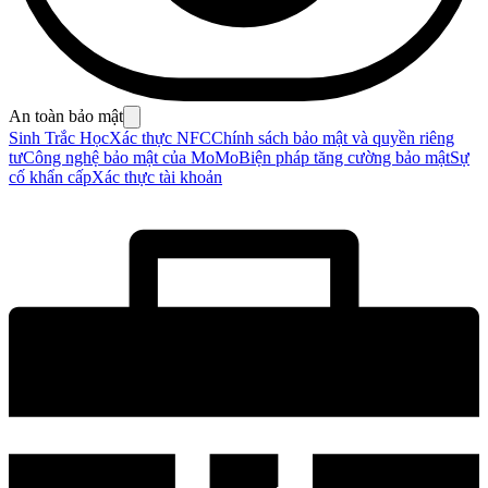
An toàn bảo mật
Sinh Trắc Học
Xác thực NFC
Chính sách bảo mật và quyền riêng
tư
Công nghệ bảo mật của MoMo
Biện pháp tăng cường bảo mật
Sự
cố khẩn cấp
Xác thực tài khoản