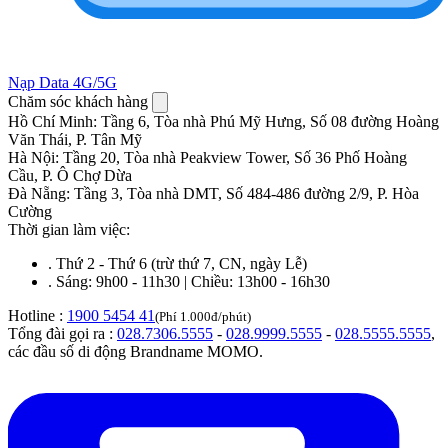
Nạp Data 4G/5G
Chăm sóc khách hàng
Hồ Chí Minh
:
Tầng 6, Tòa nhà Phú Mỹ Hưng, Số 08 đường Hoàng
Văn Thái, P. Tân Mỹ
Hà Nội
:
Tầng 20, Tòa nhà Peakview Tower, Số 36 Phố Hoàng
Cầu, P. Ô Chợ Dừa
Đà Nẵng
:
Tầng 3, Tòa nhà DMT, Số 484-486 đường 2/9, P. Hòa
Cường
Thời gian làm việc:
.
Thứ 2 - Thứ 6 (trừ thứ 7, CN, ngày Lễ)
.
Sáng: 9h00 - 11h30 | Chiều: 13h00 - 16h30
Hotline :
1900 5454 41
(Phí 1.000đ/phút)
Tổng đài gọi ra :
028.7306.5555
-
028.9999.5555
-
028.5555.5555
,
các đầu số di động Brandname MOMO.