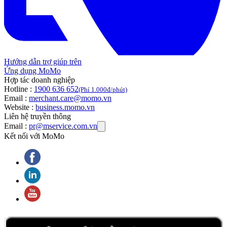
Hướng dẫn trợ giúp trên
Ứng dụng MoMo
Hợp tác doanh nghiệp
Hotline :
1900 636 652
(Phí 1.000đ/phút)
Email :
merchant.care@momo.vn
Website :
business.momo.vn
Liên hệ truyền thông
Email :
pr@mservice.com.vn
Kết nối với MoMo