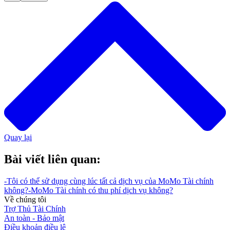
Quay lại
Bài viết liên quan:
-
Tôi có thể sử dụng cùng lúc tất cả dịch vụ của MoMo Tài chính
không?
-
MoMo Tài chính có thu phí dịch vụ không?
Về chúng tôi
Trợ Thủ Tài Chính
An toàn - Bảo mật
Điều khoản điều lệ