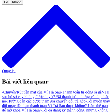
Có
Không
Quay lại
Bài viết liên quan:
-
Chuyển/Rút tiền mặt của Ví Trả Sau
-
Thanh toán tự động là gì?
-
Tại
sao hồ sơ vay không được duyệt?
-
Đã thanh toán nhưng vẫn bị nhắc
nợ
-
Hướng dẫn các bước tham gia chuyển đổi trả góp
-
Tôi muốn thay
đổi ngày đến hạn thanh toán Ví Trả Sau được không?
-
Làm thế nào
để mở khóa Ví Trả Sau?
-
Tôi đã đăng ký thành công, nhưng không