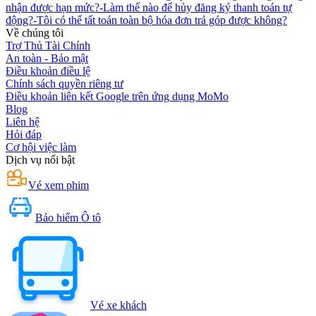
nhận được hạn mức?
-
Làm thế nào để hủy đăng ký thanh toán tự
động?
-
Tôi có thể tất toán toàn bộ hóa đơn trả góp được không?
Về chúng tôi
Trợ Thủ Tài Chính
An toàn - Bảo mật
Điều khoản điều lệ
Chính sách quyền riêng tư
Điều khoản liên kết Google trên ứng dụng MoMo
Blog
Liên hệ
Hỏi đáp
Cơ hội việc làm
Dịch vụ nổi bật
Vé xem phim
Bảo hiểm Ô tô
Vé xe khách