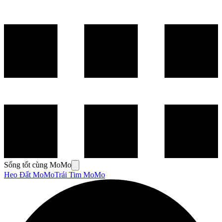
Sống tốt cùng MoMo
Heo Đất MoMo
Trái Tim MoMo