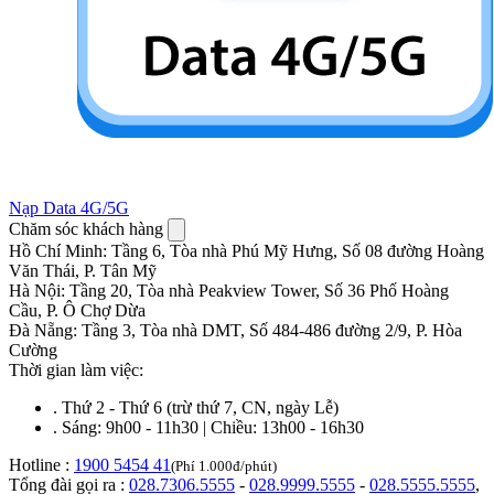
Nạp Data 4G/5G
Chăm sóc khách hàng
Hồ Chí Minh
:
Tầng 6, Tòa nhà Phú Mỹ Hưng, Số 08 đường Hoàng
Văn Thái, P. Tân Mỹ
Hà Nội
:
Tầng 20, Tòa nhà Peakview Tower, Số 36 Phố Hoàng
Cầu, P. Ô Chợ Dừa
Đà Nẵng
:
Tầng 3, Tòa nhà DMT, Số 484-486 đường 2/9, P. Hòa
Cường
Thời gian làm việc:
.
Thứ 2 - Thứ 6 (trừ thứ 7, CN, ngày Lễ)
.
Sáng: 9h00 - 11h30 | Chiều: 13h00 - 16h30
Hotline :
1900 5454 41
(Phí 1.000đ/phút)
Tổng đài gọi ra :
028.7306.5555
-
028.9999.5555
-
028.5555.5555
,