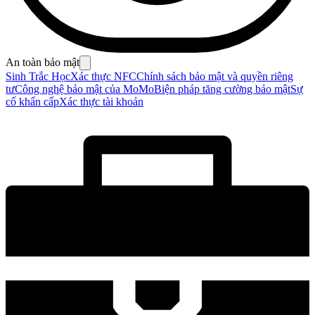
An toàn bảo mật
Sinh Trắc Học
Xác thực NFC
Chính sách bảo mật và quyền riêng
tư
Công nghệ bảo mật của MoMo
Biện pháp tăng cường bảo mật
Sự
cố khẩn cấp
Xác thực tài khoản