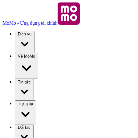
MoMo - Ứng dụng tài chính
Dịch vụ
Về MoMo
Tin tức
Trợ giúp
Đối tác