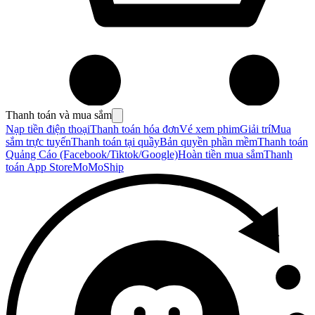
Thanh toán và mua sắm
Nạp tiền điện thoại
Thanh toán hóa đơn
Vé xem phim
Giải trí
Mua
sắm trực tuyến
Thanh toán tại quầy
Bản quyền phần mềm
Thanh toán
Quảng Cáo (Facebook/Tiktok/Google)
Hoàn tiền mua sắm
Thanh
toán App Store
MoMoShip