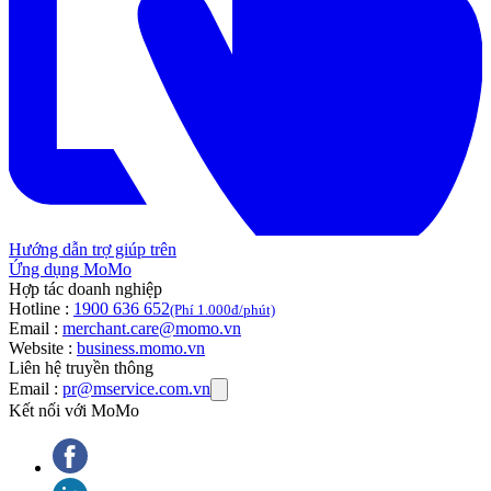
Hướng dẫn trợ giúp trên
Ứng dụng MoMo
Hợp tác doanh nghiệp
Hotline :
1900 636 652
(Phí 1.000đ/phút)
Email :
merchant.care@momo.vn
Website :
business.momo.vn
Liên hệ truyền thông
Email :
pr@mservice.com.vn
Kết nối với MoMo