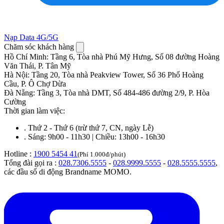
Nạp Data 4G/5G
Chăm sóc khách hàng
Hồ Chí Minh
:
Tầng 6, Tòa nhà Phú Mỹ Hưng, Số 08 đường Hoàng
Văn Thái, P. Tân Mỹ
Hà Nội
:
Tầng 20, Tòa nhà Peakview Tower, Số 36 Phố Hoàng
Cầu, P. Ô Chợ Dừa
Đà Nẵng
:
Tầng 3, Tòa nhà DMT, Số 484-486 đường 2/9, P. Hòa
Cường
Thời gian làm việc:
.
Thứ 2 - Thứ 6 (trừ thứ 7, CN, ngày Lễ)
.
Sáng: 9h00 - 11h30 | Chiều: 13h00 - 16h30
Hotline :
1900 5454 41
(Phí 1.000đ/phút)
Tổng đài gọi ra :
028.7306.5555
-
028.9999.5555
-
028.5555.5555
,
các đầu số di động Brandname MOMO.