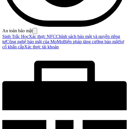
An toàn bảo mật
Sinh Trắc Học
Xác thực NFC
Chính sách bảo mật và quyền riêng
tư
Công nghệ bảo mật của MoMo
Biện pháp tăng cường bảo mật
Sự
cố khẩn cấp
Xác thực tài khoản