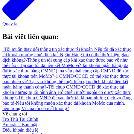
Quay lại
Bài viết liên quan:
-
Tôi muốn thay đổi thông tin xác thực tài khoản
-
Nếu tôi đã xác thực
tài khoản nhưng chưa liên kết Ngân Hàng thì có thể thực hiện giao
dịch không?
-
Thông tin tôi cung cấp khi xác thực được bảo vệ như
thế nào?
-
Tại sao tôi đã liên kết MoMo với tài khoản ngân hàng (đã
được xác thực bằng CMND) mà vẫn phải cung cấp CMND để xác
thực tài khoản trên MoMo?
-
1 CMND/CCCD có thể xác thực được
bao nhiêu ví?
-
Tại sao không thể thực hiện giao dịch khi đã liên kết
ngân hàng thành công?
-
Tôi chụp CMND/CCCD để xác thực tài
khoản nhưng bị lỗi hình ảnh
-
Hộ chiếu nước ngoài có được xác thực
không?
-
Tôi chụp CMND để xác thực tài khoản nhưng dịch vụ đang
bảo trì
-
Nếu tôi không muốn xác thực tài khoản MoMo của mình,
tiền trong Ví của tôi có mất không?
Về chúng tôi
Trợ Thủ Tài Chính
An toàn - Bảo mật
Điều khoản điều lệ