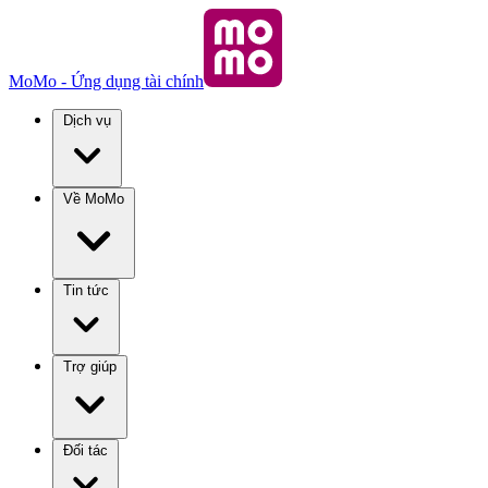
MoMo - Ứng dụng tài chính
Dịch vụ
Về MoMo
Tin tức
Trợ giúp
Đối tác