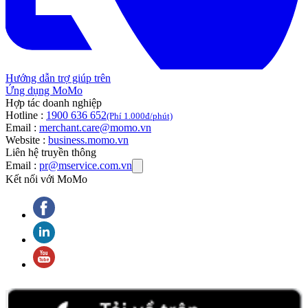
Hướng dẫn trợ giúp trên
Ứng dụng MoMo
Hợp tác doanh nghiệp
Hotline :
1900 636 652
(Phí 1.000đ/phút)
Email :
merchant.care@momo.vn
Website :
business.momo.vn
Liên hệ truyền thông
Email :
pr@mservice.com.vn
Kết nối với MoMo