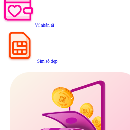
Ví nhân ái
Sim số đẹp