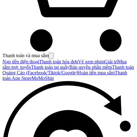
Thanh toán và mua sắm
Nạp tiền điện thoại
Thanh toán hóa đơn
Vé xem phim
Giải trí
Mua
sắm trực tuyến
Thanh toán tại quầy
Bản quyền phần mềm
Thanh toán
Quảng Cáo (Facebook/Tiktok/Google)
Hoàn tiền mua sắm
Thanh
toán App Store
MoMoShip