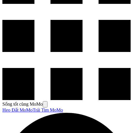
Sống tốt cùng MoMo
Heo Đất MoMo
Trái Tim MoMo