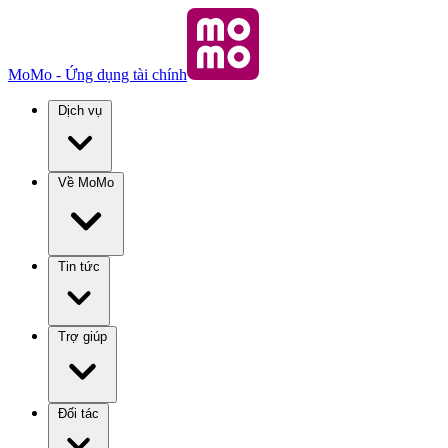
MoMo - Ứng dụng tài chính
Dịch vụ
Về MoMo
Tin tức
Trợ giúp
Đối tác