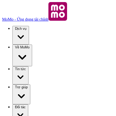
MoMo - Ứng dụng tài chính
Dịch vụ
Về MoMo
Tin tức
Trợ giúp
Đối tác