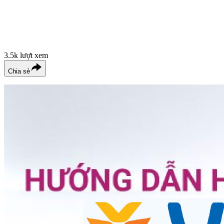
3.5k
lượt xem
Chia sẻ