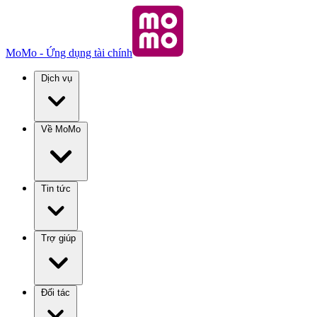
MoMo - Ứng dụng tài chính
Dịch vụ
Về MoMo
Tin tức
Trợ giúp
Đối tác