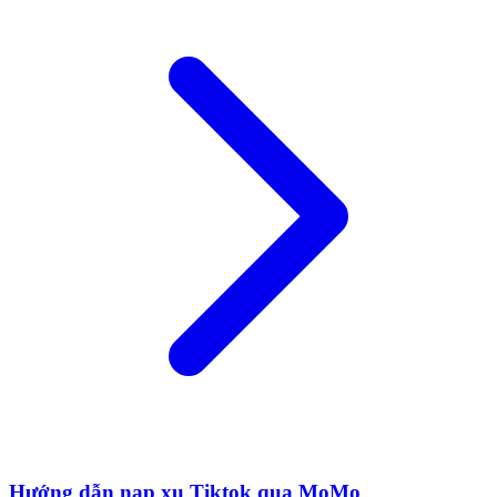
Hướng dẫn nạp xu Tiktok qua MoMo