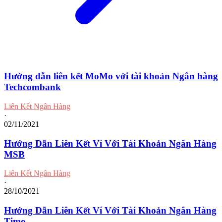
Hướng dẫn liên kết MoMo với tài khoản Ngân hàng
Techcombank
Liên Kết Ngân Hàng
·
02/11/2021
Hướng Dẫn Liên Kết Ví Với Tài Khoản Ngân Hàng
MSB
Liên Kết Ngân Hàng
·
28/10/2021
Hướng Dẫn Liên Kết Ví Với Tài Khoản Ngân Hàng
Timo