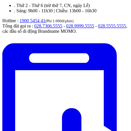
.
Thứ 2 - Thứ 6 (trừ thứ 7, CN, ngày Lễ)
.
Sáng: 9h00 - 11h30 | Chiều: 13h00 - 16h30
Hotline :
1900 5454 41
(Phí 1.000đ/phút)
Tổng đài gọi ra :
028.7306.5555
-
028.9999.5555
-
028.5555.5555
,
các đầu số di động Brandname MOMO.