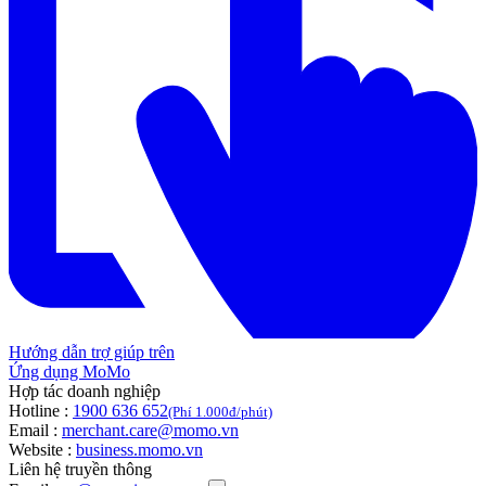
Hướng dẫn trợ giúp trên
Ứng dụng MoMo
Hợp tác doanh nghiệp
Hotline :
1900 636 652
(Phí 1.000đ/phút)
Email :
merchant.care@momo.vn
Website :
business.momo.vn
Liên hệ truyền thông