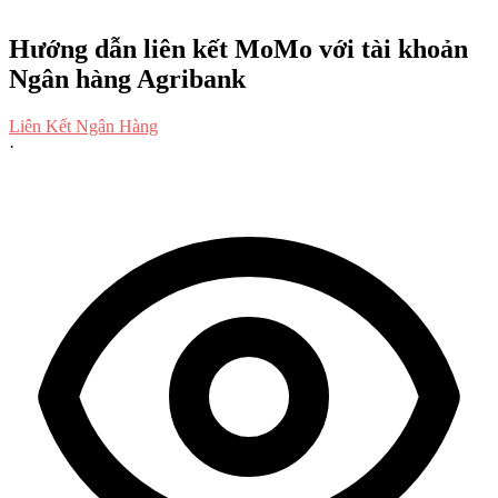
Hướng dẫn liên kết MoMo với tài khoản
Ngân hàng Agribank
Liên Kết Ngân Hàng
·