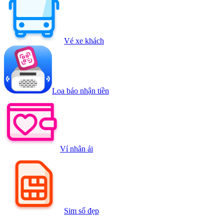
Vé xe khách
Loa báo nhận tiền
Ví nhân ái
Sim số đẹp