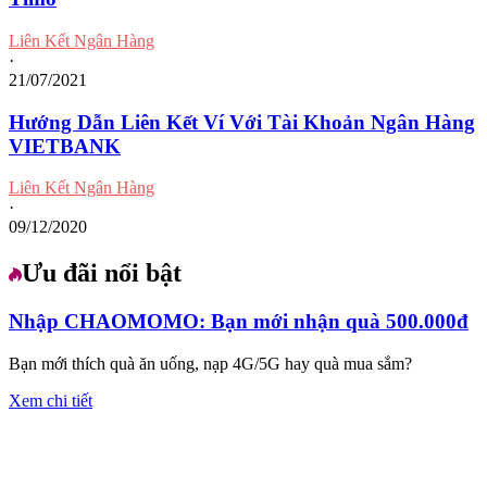
Liên Kết Ngân Hàng
·
21/07/2021
Hướng Dẫn Liên Kết Ví Với Tài Khoản Ngân Hàng
VIETBANK
Liên Kết Ngân Hàng
·
09/12/2020
Ưu đãi nổi bật
Nhập CHAOMOMO: Bạn mới nhận quà 500.000đ
Bạn mới thích quà ăn uống, nạp 4G/5G hay quà mua sắm?
Xem chi tiết