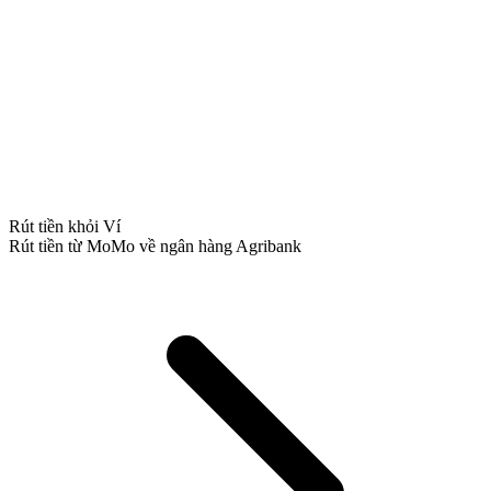
Rút tiền khỏi Ví
Rút tiền từ MoMo về ngân hàng Agribank