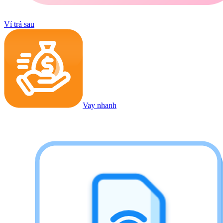
Ví trả sau
Vay nhanh