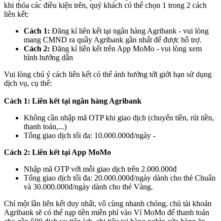
khi thỏa các điều kiện trên, quý khách có thể chọn 1 trong 2 cách
liên kết:
Cách 1:
Đăng kí liên kết tại ngân hàng Agribank - vui lòng
mang CMND ra quầy Agribank gần nhất để được hỗ trợ.
Cách 2:
Đăng kí liên kết trên App MoMo - vui lòng xem
hình hướng dẫn
Vui lòng chú ý cách liên kết có thể ảnh hưởng tới giới hạn sử dụng
dịch vụ, cụ thể:
Cách 1: Liên kết tại ngân hàng Agribank
Không cần nhập mã OTP khi giao dịch (chuyển tiền, rút tiền,
thanh toán,...)
Tổng giao dịch tối đa: 10.000.000đ/ngày -
Cách 2: Liên kết tại App MoMo
Nhập mã OTP với mỗi giao dịch trên 2.000.000đ
Tổng giao dịch tối đa: 20.000.000đ/ngày dành cho thẻ Chuẩn
và 30.000.000đ/ngày dành cho thẻ Vàng.
Chỉ một lần liên kết duy nhất, vô cùng nhanh chóng, chủ tài khoản
Agribank sẽ có thể nạp tiền miễn phí vào Ví MoMo để thanh toán