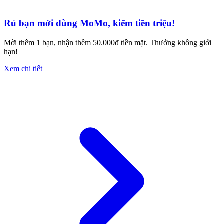
Rủ bạn mới dùng MoMo, kiếm tiền triệu!
Mời thêm 1 bạn, nhận thêm 50.000đ tiền mặt. Thưởng không giới
hạn!
Xem chi tiết