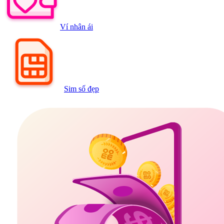
Ví nhân ái
Sim số đẹp