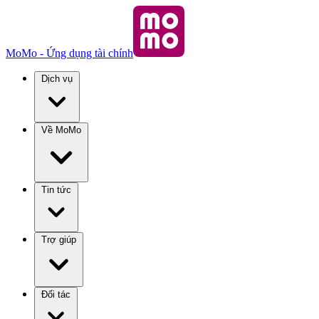
MoMo - Ứng dụng tài chính
Dịch vụ
Về MoMo
Tin tức
Trợ giúp
Đối tác