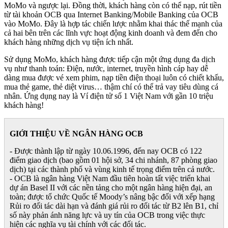
MoMo và ngược lại. Đồng thời, khách hàng còn có thể nạp, rút tiền
từ tài khoản OCB qua Internet Banking/Mobile Banking của OCB
vào MoMo. Đây là hợp tác chiến lược nhằm khai thác thế mạnh của
cả hai bên trên các lĩnh vực hoạt động kinh doanh và đem đến cho
khách hàng những dịch vụ tiện ích nhất.
Sử dụng MoMo, khách hàng được tiếp cận một ứng dụng đa dịch
vụ như thanh toán: Điện, nước, internet, truyền hình cáp hay dễ
dàng mua được vé xem phim, nạp tiền điện thoại luôn có chiết khấu,
mua thẻ game, thẻ diệt virus… thậm chí có thể trả vay tiêu dùng cá
nhân. Ứng dụng nay là Ví điện tử số 1 Việt Nam với gần 10 triệu
khách hàng!
GIỚI THIỆU VỀ NGÂN HÀNG OCB
- Được thành lập từ ngày 10.06.1996, đến nay OCB có 122
điểm giao dịch (bao gồm 01 hội sở, 34 chi nhánh, 87 phòng giao
dịch) tại các thành phố và vùng kinh tế trọng điểm trên cả nước.
- OCB là ngân hàng Việt Nam đầu tiên hoàn tất việc triển khai
dự án Basel II với các nền tảng cho một ngân hàng hiện đại, an
toàn; được tổ chức Quốc tế Moody’s nâng bậc đối với xếp hạng
Rủi ro đối tác dài hạn và đánh giá rủi ro đối tác từ B2 lên B1, chỉ
số này phản ánh năng lực và uy tín của OCB trong việc thực
hiện các nghĩa vụ tài chính với các đối tác.