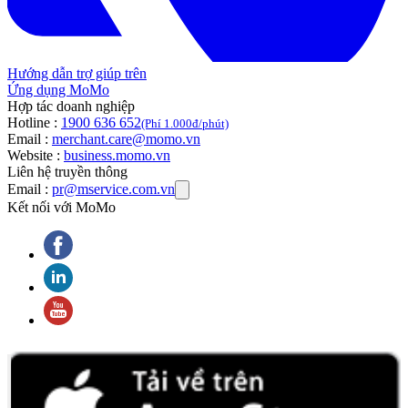
Hướng dẫn trợ giúp trên
Ứng dụng MoMo
Hợp tác doanh nghiệp
Hotline :
1900 636 652
(Phí 1.000đ/phút)
Email :
merchant.care@momo.vn
Website :
business.momo.vn
Liên hệ truyền thông
Email :
pr@mservice.com.vn
Kết nối với MoMo