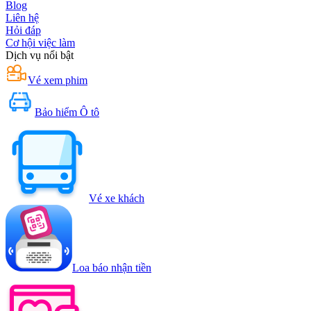
Blog
Liên hệ
Hỏi đáp
Cơ hội việc làm
Dịch vụ nổi bật
Vé xem phim
Bảo hiểm Ô tô
Vé xe khách
Loa báo nhận tiền