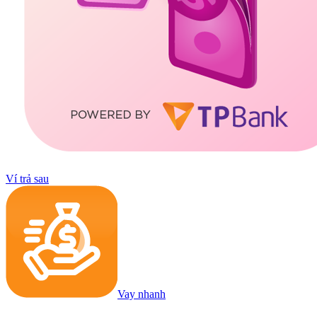
Ví trả sau
Vay nhanh