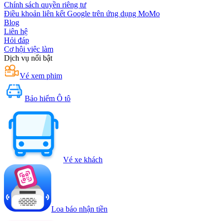
Chính sách quyền riêng tư
Điều khoản liên kết Google trên ứng dụng MoMo
Blog
Liên hệ
Hỏi đáp
Cơ hội việc làm
Dịch vụ nổi bật
Vé xem phim
Bảo hiểm Ô tô
Vé xe khách
Loa báo nhận tiền