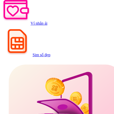
Ví nhân ái
Sim số đẹp