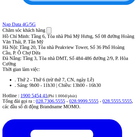
Nạp Data 4G/5G
Chăm sóc khách hàng
Hồ Chí Minh
:
Tầng 6, Tòa nhà Phú Mỹ Hưng, Số 08 đường Hoàng
Văn Thái, P. Tân Mỹ
Hà Nội
:
Tầng 20, Tòa nhà Peakview Tower, Số 36 Phố Hoàng
Cầu, P. Ô Chợ Dừa
Đà Nẵng
:
Tầng 3, Tòa nhà DMT, Số 484-486 đường 2/9, P. Hòa
Cường
Thời gian làm việc:
.
Thứ 2 - Thứ 6 (trừ thứ 7, CN, ngày Lễ)
.
Sáng: 9h00 - 11h30 | Chiều: 13h00 - 16h30
Hotline :
1900 5454 41
(Phí 1.000đ/phút)
Tổng đài gọi ra :
028.7306.5555
-
028.9999.5555
-
028.5555.5555
,
các đầu số di động Brandname MOMO.