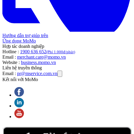
Hướng dẫn trợ giúp trên
Ứng dụng MoMo
Hợp tác doanh nghiệp
Hotline :
1900 636 652
(Phí 1.000đ/phút)
Email :
merchant.care@momo.vn
Website :
business.momo.vn
Liên hệ truyền thông
Email :
pr@mservice.com.vn
Kết nối với MoMo