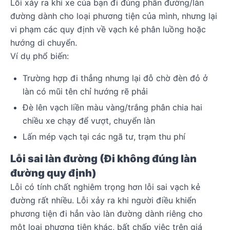
Lỗi xảy ra khi xe của bạn đi đúng phần đường/làn
đường dành cho loại phương tiện của mình, nhưng lại
vi phạm các quy định về vạch kẻ phân luồng hoặc
hướng di chuyển.
Ví dụ phổ biến:
Trường hợp đi thẳng nhưng lại đỗ chờ đèn đỏ ở
làn có mũi tên chỉ hướng rẽ phải
Đ
è lên vạch liền màu vàng/trắng phân chia hai
chiều xe chạy để vượt, chuyển làn
L
ấn mép vạch tại các ngã tư, trạm thu phí
Lỗi sai làn đường (Đi không đúng làn
đường quy định)
Lỗi có tính chất nghiêm trọng hơn lỗi sai vạch kẻ
đường rất nhiều. Lỗi xảy ra khi người điều khiển
phương tiện đi hẳn vào làn đường dành riêng cho
một loại phương tiện khác, bất chấp việc trên giá