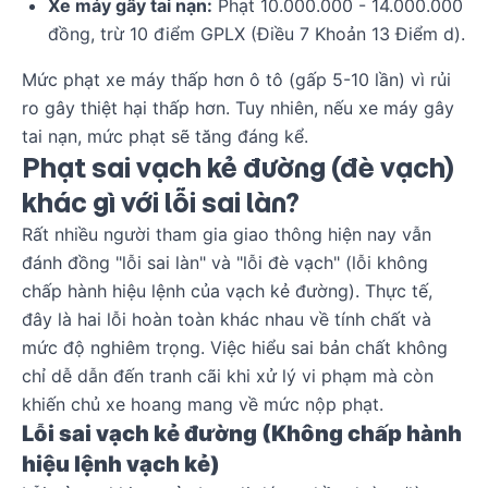
Xe máy gây tai nạn:
Phạt 10.000.000 - 14.000.000
đồng, trừ 10 điểm GPLX (Điều 7 Khoản 13 Điểm d).
Mức phạt xe máy thấp hơn ô tô (gấp 5-10 lần) vì rủi
ro gây thiệt hại thấp hơn. Tuy nhiên, nếu xe máy gây
tai nạn, mức phạt sẽ tăng đáng kể.
Phạt sai vạch kẻ đường (đè vạch)
khác gì với lỗi sai làn?
Rất nhiều người tham gia giao thông hiện nay vẫn
đánh đồng "lỗi sai làn" và "lỗi đè vạch" (lỗi không
chấp hành hiệu lệnh của vạch kẻ đường). Thực tế,
đây là hai lỗi hoàn toàn khác nhau về tính chất và
mức độ nghiêm trọng. Việc hiểu sai bản chất không
chỉ dễ dẫn đến tranh cãi khi xử lý vi phạm mà còn
khiến chủ xe hoang mang về mức nộp phạt.
Lỗi sai vạch kẻ đường (Không chấp hành
hiệu lệnh vạch kẻ)