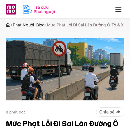
MoMo - Ứng dụng tài chính
Tra cứu
Phạt nguội
Navig
Phạt Nguội
Blog
Mức Phạt Lỗi Đi Sai Làn Đường Ô Tô & Xe
Trang chủ
Chia sẻ
8
phút đọc
Mức Phạt Lỗi Đi Sai Làn Đường Ô