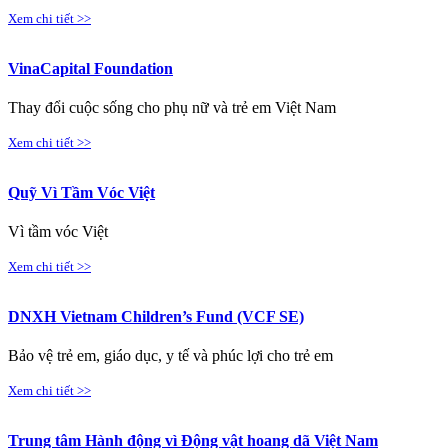
Xem chi tiết >>
VinaCapital Foundation
Thay đổi cuộc sống cho phụ nữ và trẻ em Việt Nam
Xem chi tiết >>
Quỹ Vì Tầm Vóc Việt
Vì tầm vóc Việt
Xem chi tiết >>
DNXH Vietnam Children’s Fund (VCF SE)
Bảo vệ trẻ em, giáo dục, y tế và phúc lợi cho trẻ em
Xem chi tiết >>
Trung tâm Hành động vì Động vật hoang dã Việt Nam