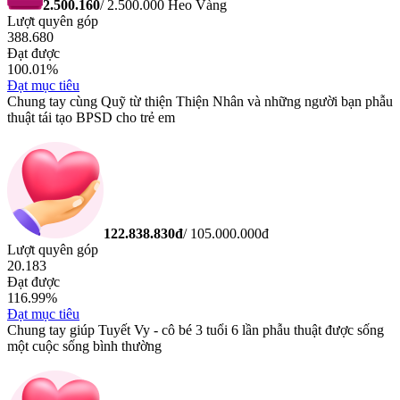
2.500.160
/
2.500.000
Heo Vàng
Lượt quyên góp
388.680
Đạt được
100.01
%
Đạt mục tiêu
Chung tay cùng Quỹ từ thiện Thiện Nhân và những người bạn phẫu
thuật tái tạo BPSD cho trẻ em
122.838.830
đ
/
105.000.000
đ
Lượt quyên góp
20.183
Đạt được
116.99
%
Đạt mục tiêu
Chung tay giúp Tuyết Vy - cô bé 3 tuổi 6 lần phẫu thuật được sống
một cuộc sống bình thường