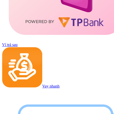
Ví trả sau
Vay nhanh