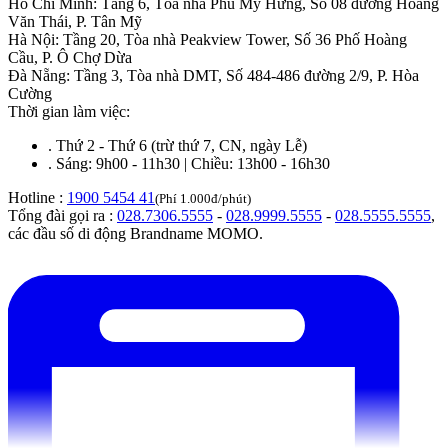
Hồ Chí Minh
:
Tầng 6, Tòa nhà Phú Mỹ Hưng, Số 08 đường Hoàng
Văn Thái, P. Tân Mỹ
Hà Nội
:
Tầng 20, Tòa nhà Peakview Tower, Số 36 Phố Hoàng
Cầu, P. Ô Chợ Dừa
Đà Nẵng
:
Tầng 3, Tòa nhà DMT, Số 484-486 đường 2/9, P. Hòa
Cường
Thời gian làm việc:
.
Thứ 2 - Thứ 6 (trừ thứ 7, CN, ngày Lễ)
.
Sáng: 9h00 - 11h30 | Chiều: 13h00 - 16h30
Hotline :
1900 5454 41
(Phí 1.000đ/phút)
Tổng đài gọi ra :
028.7306.5555
-
028.9999.5555
-
028.5555.5555
,
các đầu số di động Brandname MOMO.