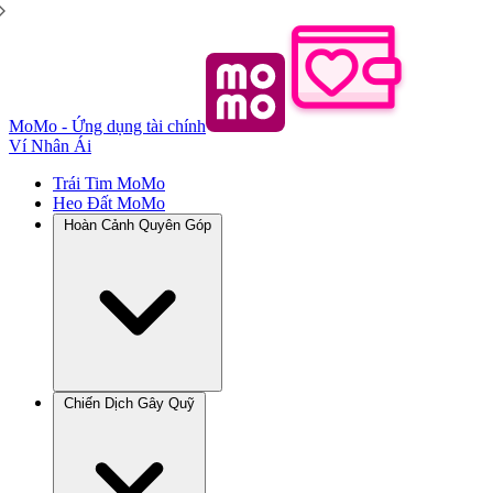
MoMo - Ứng dụng tài chính
Ví Nhân Ái
Trái Tim MoMo
Heo Đất MoMo
Hoàn Cảnh Quyên Góp
Chiến Dịch Gây Quỹ