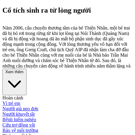
Cổ tích sinh ra từ lòng người
Năm 2006, câu chuyện thương tâm của bé Thiện Nhân, một bé trai
đã bị bỏ rơi trong rừng từ khi lọt lòng tại Núi Thành (Quảng Nam)
và đã bị động vật hoang dã ăn mất bộ phận sinh dục đã gây xúc
động mạnh trong cộng đồng. Với lòng thương yêu vô hạn đối với
trẻ em, ông Greig Craft, chủ tịch Quỹ AIP đã nhận làm cha đỡ đầu
cho bé Thiện Nhân cùng với mẹ nuôi của bé là Nhà báo Trần Mai
Anh nuôi dưỡng và chăm sóc bé Thiện Nhân từ đó. Sau đó, là
những câu chuyện cảm động về hành trình nhiều năm thầm lặng và
những nỗ lực tìm kiếm bác sĩ phẫu thuật của cha đỡ đầu và mẹ nuôi
Xem thêm
của Thiện Nhân, để trả lại cho em một cơ thể lành lặn, để tuổi thơ
em có được những niềm vui như bao đứa trẻ khác.
Câu chuyện không dừng lại ở đó, với mong muốn đầy tính nhân
văn là mang lại cuộc sống bình thường cho những trẻ em không
Hoàn cảnh
may bị khiếm khuyết bộ phận sinh dục giống như Thiện Nhân, ông
Vì trẻ em
Greig Craft và Nhà báo Trần Mai Anh, cùng với sự hỗ trợ nhiệt tình
Người già neo đơn
về mặt kỹ thuật của đội ngũ bác sĩ đến từ Ý, Mỹ tiêu biểu là bác sĩ
Người khuyết tật
Roberto DeCastro đã xây dựng nên chương trình “Thien Nhan &
Bệnh hiểm nghèo
Friends” - Phẫu thuật tái tạo bộ phận sinh dục cho trẻ em.
Cứu trợ động vật
Bảo vệ môi trường