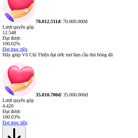
70.012.511
đ
/
70.000.000
đ
Lượt quyên góp
12.548
Đạt được
100.02
%
Đạt mục tiêu
Hãy giúp Võ Chí Thiện đạt ước mơ làm cầu thủ bóng đá
35.010.700
đ
/
35.000.000
đ
Lượt quyên góp
4.420
Đạt được
100.03
%
Đạt mục tiêu