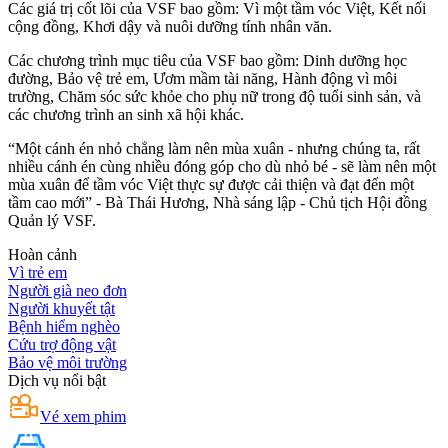
Các giá trị cốt lõi của VSF bao gồm: Vì một tầm vóc Việt, Kết nối
cộng đồng, Khơi dậy và nuôi dưỡng tính nhân văn.
Các chương trình mục tiêu của VSF bao gồm: Dinh dưỡng học
đường, Bảo vệ trẻ em, Ươm mầm tài năng, Hành động vì môi
trường, Chăm sóc sức khỏe cho phụ nữ trong độ tuổi sinh sản, và
các chương trình an sinh xã hội khác.
“Một cánh én nhỏ chẳng làm nên mùa xuân - nhưng chúng ta, rất
nhiều cánh én cùng nhiều đóng góp cho dù nhỏ bé - sẽ làm nên một
mùa xuân để tầm vóc Việt thực sự được cải thiện và đạt đến một
tầm cao mới” - Bà Thái Hương, Nhà sáng lập - Chủ tịch Hội đồng
Quản lý VSF.
Hoàn cảnh
Vì trẻ em
Người già neo đơn
Người khuyết tật
Bệnh hiểm nghèo
Cứu trợ động vật
Bảo vệ môi trường
Dịch vụ nổi bật
Vé xem phim