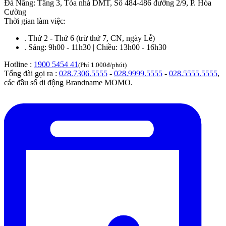
Đà Nẵng
:
Tầng 3, Tòa nhà DMT, Số 484-486 đường 2/9, P. Hòa
Cường
Thời gian làm việc:
.
Thứ 2 - Thứ 6 (trừ thứ 7, CN, ngày Lễ)
.
Sáng: 9h00 - 11h30 | Chiều: 13h00 - 16h30
Hotline :
1900 5454 41
(Phí 1.000đ/phút)
Tổng đài gọi ra :
028.7306.5555
-
028.9999.5555
-
028.5555.5555
,
các đầu số di động Brandname MOMO.