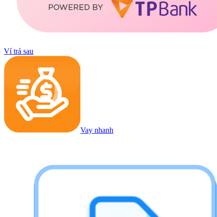
Ví trả sau
Vay nhanh