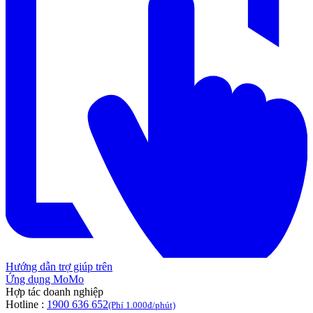
Hướng dẫn trợ giúp trên
Ứng dụng MoMo
Hợp tác doanh nghiệp
Hotline :
1900 636 652
(Phí 1.000đ/phút)