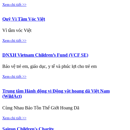
Xem chi tiết >>
Quỹ Vì Tầm Vóc Việt
Vì tầm vóc Việt
Xem chi tiết >>
DNXH Vietnam Children’s Fund (VCF SE)
Bảo vệ trẻ em, giáo dục, y tế và phúc lợi cho trẻ em
Xem chi tiết >>
Trung tâm Hành động vì Động vật hoang dã Việt Nam
(WildAct)
Cùng Nhau Bảo Tồn Thế Giới Hoang Dã
Xem chi tiết >>
Saigon Children's Charity