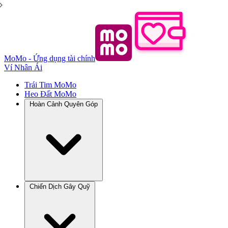
MoMo - Ứng dụng tài chính
Ví Nhân Ái
Trái Tim MoMo
Heo Đất MoMo
Hoàn Cảnh Quyên Góp
Chiến Dịch Gây Quỹ