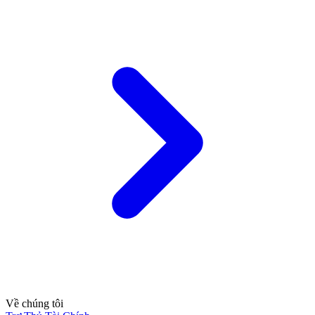
Về chúng tôi