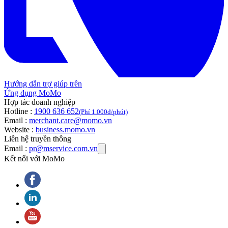
Hướng dẫn trợ giúp trên
Ứng dụng MoMo
Hợp tác doanh nghiệp
Hotline :
1900 636 652
(Phí 1.000đ/phút)
Email :
merchant.care@momo.vn
Website :
business.momo.vn
Liên hệ truyền thông
Email :
pr@mservice.com.vn
Kết nối với MoMo