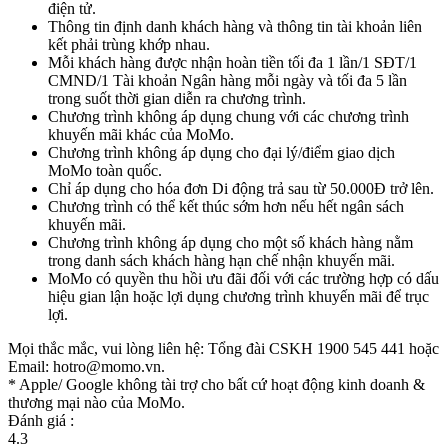
điện tử.
Thông tin định danh khách hàng và thông tin tài khoản liên
kết phải trùng khớp nhau.
Mỗi khách hàng được nhận hoàn tiền tối đa 1 lần/1 SĐT/1
CMND/1 Tài khoản Ngân hàng mỗi ngày và tối đa 5 lần
trong suốt thời gian diễn ra chương trình.
Chương trình không áp dụng chung với các chương trình
khuyến mãi khác của MoMo.
Chương trình không áp dụng cho đại lý/điểm giao dịch
MoMo toàn quốc.
Chỉ áp dụng cho hóa đơn Di động trả sau từ 50.000Đ trở lên.
Chương trình có thể kết thúc sớm hơn nếu hết ngân sách
khuyến mãi.
Chương trình không áp dụng cho một số khách hàng nằm
trong danh sách khách hàng hạn chế nhận khuyến mãi.
MoMo có quyền thu hồi ưu đãi đối với các trường hợp có dấu
hiệu gian lận hoặc lợi dụng chương trình khuyến mãi để trục
lợi.
Mọi thắc mắc, vui lòng liên hệ: Tổng đài CSKH 1900 545 441 hoặc
Email:
hotro@momo.vn
.
* Apple/ Google
không tài trợ cho bất cứ hoạt động kinh doanh &
thương mại nào của MoMo.
Đánh giá :
4.3