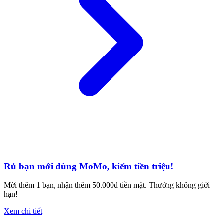
Rủ bạn mới dùng MoMo, kiếm tiền triệu!
Mời thêm 1 bạn, nhận thêm 50.000đ tiền mặt. Thưởng không giới
hạn!
Xem chi tiết