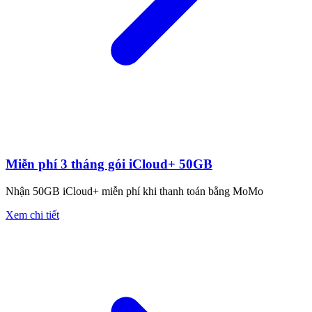
Miễn phí 3 tháng gói iCloud+ 50GB
Nhận 50GB iCloud+ miễn phí khi thanh toán bằng MoMo
Xem chi tiết