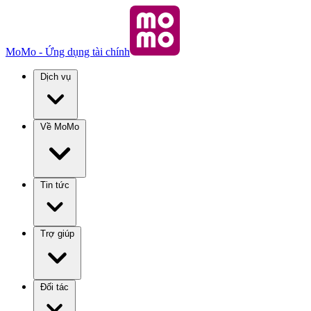
MoMo - Ứng dụng tài chính
Dịch vụ
Về MoMo
Tin tức
Trợ giúp
Đối tác