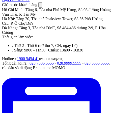
Chăm sóc khách hàng
Hồ Chí Minh
:
Tầng 6, Tòa nhà Phú Mỹ Hưng, Số 08 đường Hoàng
Văn Thái, P. Tân Mỹ
Hà Nội
:
Tầng 20, Tòa nhà Peakview Tower, Số 36 Phố Hoàng
Cầu, P. Ô Chợ Dừa
Đà Nẵng
:
Tầng 3, Tòa nhà DMT, Số 484-486 đường 2/9, P. Hòa
Cường
Thời gian làm việc:
.
Thứ 2 - Thứ 6 (trừ thứ 7, CN, ngày Lễ)
.
Sáng: 9h00 - 11h30 | Chiều: 13h00 - 16h30
Hotline :
1900 5454 41
(Phí 1.000đ/phút)
Tổng đài gọi ra :
028.7306.5555
-
028.9999.5555
-
028.5555.5555
,
các đầu số di động Brandname MOMO.