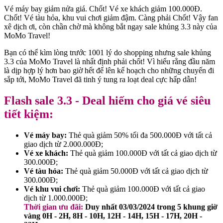
Vé máy bay giảm nửa giá. Chốt! Vé xe khách giảm 100.000Đ.
Chốt! Vé tàu hỏa, khu vui chơi giảm đậm. Càng phải Chốt! Vậy fan
xê dịch ơi, còn chần chờ mà không bắt ngay sale khủng 3.3 này của
MoMo Travel!
Bạn có thể kìm lòng trước 1001 lý do shopping nhưng sale khủng
3.3 của MoMo Travel là nhất định phải chốt! Vì hiểu rằng đầu năm
là dịp hợp lý hơn bao giờ hết để lên kế hoạch cho những chuyến đi
sắp tới, MoMo Travel đã tinh ý tung ra loạt deal cực hấp dẫn!
Flash sale 3.3 - Deal hiếm cho giá vé siêu
tiết kiệm:
Vé máy bay:
Thẻ quà giảm 50% tối đa 500.000Đ với tất cả
giao dịch từ 2.000.000Đ;
Vé xe khách:
Thẻ quà giảm 100.000Đ với tất cả giao dịch từ
300.000Đ;
Vé tàu hỏa:
Thẻ quà giảm 50.000Đ với tất cả giao dịch từ
300.000Đ;
Vé khu vui chơi:
Thẻ quà giảm 100.000Đ với tất cả giao
dịch từ 1.000.000Đ;
Thời gian ưu đãi:
Duy nhất 03/03/2024 trong 5 khung giờ
vàng 0H - 2H, 8H - 10H, 12H - 14H, 15H - 17H, 20H -