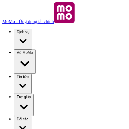
MoMo - Ứng dụng tài chính
Dịch vụ
Về MoMo
Tin tức
Trợ giúp
Đối tác