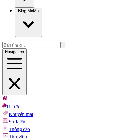
Blog MoMo
Navigation
Tin tức
Khuyến mãi
Sự Kiện
Thông cáo
Thư viện