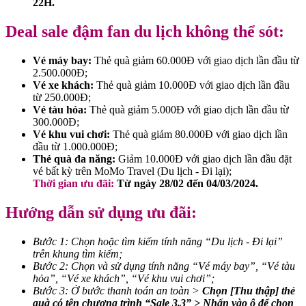
22H.
Deal sale đậm fan du lịch không thể sót:
Vé máy bay:
Thẻ quà giảm 60.000Đ với giao dịch lần đầu từ
2.500.000Đ;
Vé xe khách:
Thẻ quà giảm 10.000Đ với giao dịch lần đầu
từ 250.000Đ;
Vé tàu hỏa:
Thẻ quà giảm 5.000Đ với giao dịch lần đầu từ
300.000Đ;
Vé khu vui chơi:
Thẻ quà giảm 80.000Đ với giao dịch lần
đầu từ 1.000.000Đ;
Thẻ quà đa năng:
Giảm 10.000Đ với giao dịch lần đầu đặt
vé bất kỳ trên MoMo Travel (Du lịch - Đi lại);
Thời gian ưu đãi:
Từ ngày 28/02 đến 04/03/2024.
Hướng dẫn sử dụng ưu đãi:
Bước 1: Chọn hoặc tìm kiếm tính năng “Du lịch - Đi lại”
trên khung tìm kiếm;
Bước 2: Chọn và sử dụng tính năng “Vé máy bay”, “Vé tàu
hỏa”, “Vé xe khách”, “Vé khu vui chơi”;
Bước 3: Ở bước thanh toán an toàn >
Chọn [Thu thập] thẻ
quà có tên chương trình “Sale 3.3” > Nhấn vào ô để chọn