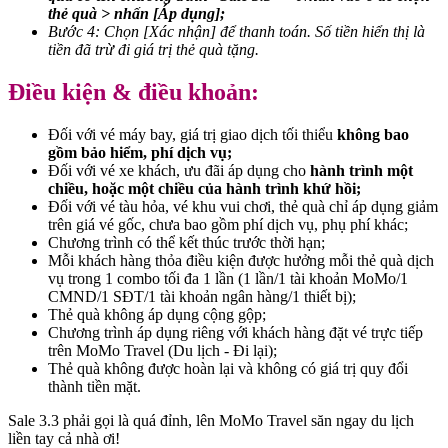
thẻ quà > nhấn [Áp dụng];
Bước 4: Chọn [Xác nhận] để thanh toán. Số tiền hiển thị là
tiền đã trừ đi giá trị thẻ quà tặng.
Điều kiện & điều khoản:
Đối với vé máy bay, giá trị giao dịch tối thiểu
không bao
gồm bảo hiểm, phí dịch vụ;
Đối với vé xe khách, ưu đãi áp dụng cho
hành trình một
chiều, hoặc một chiều của hành trình khứ hồi;
Đối với vé tàu hỏa, vé khu vui chơi, thẻ quà chỉ áp dụng giảm
trên giá vé gốc, chưa bao gồm phí dịch vụ, phụ phí khác;
Chương trình có thể kết thúc trước thời hạn;
Mỗi khách hàng thỏa điều kiện được hưởng mỗi thẻ quà dịch
vụ trong 1 combo tối đa 1 lần (1 lần/1 tài khoản MoMo/1
CMND/1 SĐT/1 tài khoản ngân hàng/1 thiết bị);
Thẻ quà không áp dụng cộng gộp;
Chương trình áp dụng riêng với khách hàng đặt vé trực tiếp
trên MoMo Travel (Du lịch - Đi lại);
Thẻ quà không được hoàn lại và không có giá trị quy đổi
thành tiền mặt.
Sale 3.3 phải gọi là quá đỉnh, lên MoMo Travel săn ngay du lịch
liền tay cả nhà ơi!