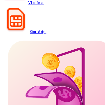
Ví nhân ái
Sim số đẹp