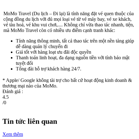
MoMo Travel (Du lịch – Đi lại) là tính năng đặt vé quen thuộc của
cộng đồng du lịch với đủ mọi loại vé từ vé máy bay, vé xe khách,
vé tàu hoả, vé khu vui chơi,.... Không chỉ vừa thao tác nhanh, tiện,
mà MoMo Travel còn có nhiều ưu điểm cạnh tranh khác:
Tính năng thông minh, tất cả thao tác trên một nền tảng giúp
dễ dàng quản lý chuyến đi
Giá tốt với hàng loạt ưu đãi độc quyền
Thanh toán linh hoạt, đa dạng nguồn tiền với tính bảo mật
tuyệt đối
Tổng đài hỗ trợ khách hàng 24/7.
* Apple/ Google
không tài trợ cho bất cứ hoạt động kinh doanh &
thương mại nào của MoMo.
Đánh giá :
4.5
/
0
Tin tức liên quan
Xem thêm