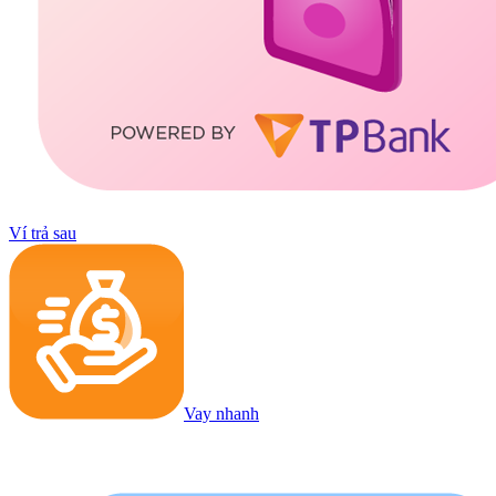
Ví trả sau
Vay nhanh