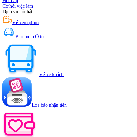
Hỏi đáp
Cơ hội việc làm
Dịch vụ nổi bật
Vé xem phim
Bảo hiểm Ô tô
Vé xe khách
Loa báo nhận tiền