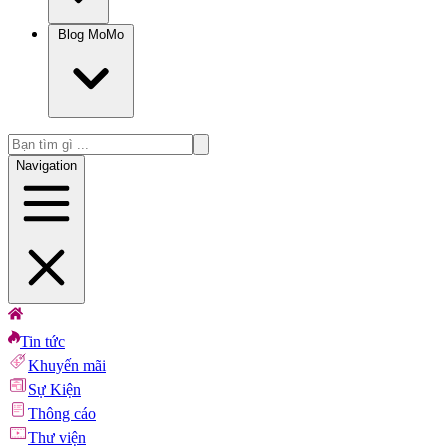
Blog MoMo
Navigation
Tin tức
Khuyến mãi
Sự Kiện
Thông cáo
Thư viện