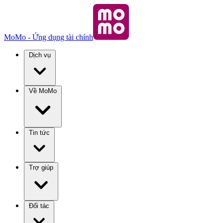
MoMo - Ứng dụng tài chính
Dịch vụ
Về MoMo
Tin tức
Trợ giúp
Đối tác