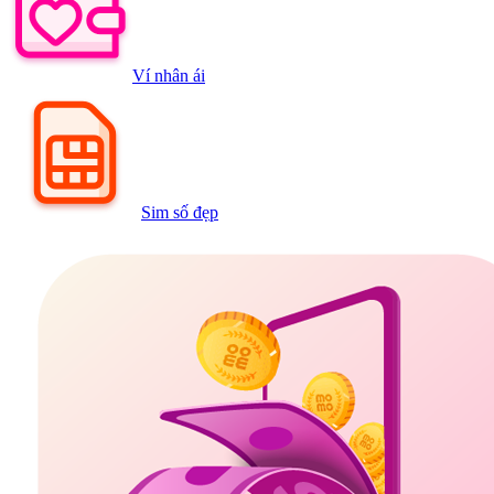
Ví nhân ái
Sim số đẹp