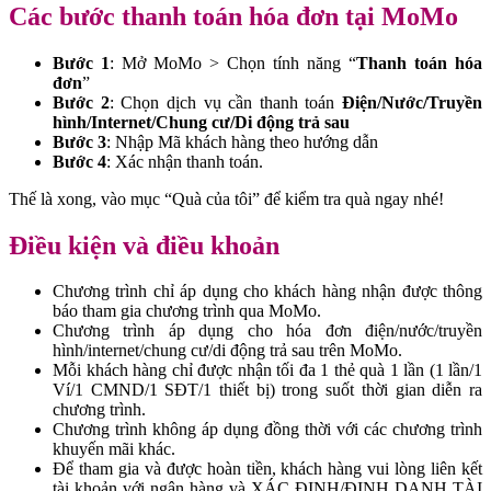
Các bước thanh toán hóa đơn tại MoMo
Bước 1
: Mở MoMo > Chọn tính năng “
Thanh toán hóa
đơn
”
Bước 2
: Chọn dịch vụ cần thanh toán
Điện/Nước/Truyền
hình/Internet/Chung cư/Di động trả sau
Bước 3
: Nhập Mã khách hàng theo hướng dẫn
Bước 4
: Xác nhận thanh toán.
Thế là xong, vào mục “Quà của tôi” để kiểm tra quà ngay nhé!
Điều kiện và điều khoản
Chương trình chỉ áp dụng cho khách hàng nhận được thông
báo tham gia chương trình qua MoMo.
Chương trình áp dụng cho hóa đơn điện/nước/truyền
hình/internet/chung cư/di động trả sau trên MoMo.
Mỗi khách hàng chỉ được nhận tối đa 1 thẻ quà 1 lần (1 lần/1
Ví/1 CMND/1 SĐT/1 thiết bị) trong suốt thời gian diễn ra
chương trình.
Chương trình không áp dụng đồng thời với các chương trình
khuyến mãi khác.
Để tham gia và được hoàn tiền, khách hàng vui lòng liên kết
tài khoản với ngân hàng và XÁC ĐỊNH/ĐỊNH DANH TÀI