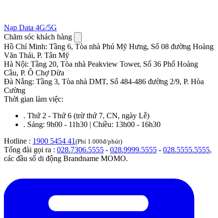
Nạp Data 4G/5G
Chăm sóc khách hàng
Hồ Chí Minh
:
Tầng 6, Tòa nhà Phú Mỹ Hưng, Số 08 đường Hoàng
Văn Thái, P. Tân Mỹ
Hà Nội
:
Tầng 20, Tòa nhà Peakview Tower, Số 36 Phố Hoàng
Cầu, P. Ô Chợ Dừa
Đà Nẵng
:
Tầng 3, Tòa nhà DMT, Số 484-486 đường 2/9, P. Hòa
Cường
Thời gian làm việc:
.
Thứ 2 - Thứ 6 (trừ thứ 7, CN, ngày Lễ)
.
Sáng: 9h00 - 11h30 | Chiều: 13h00 - 16h30
Hotline :
1900 5454 41
(Phí 1.000đ/phút)
Tổng đài gọi ra :
028.7306.5555
-
028.9999.5555
-
028.5555.5555
,
các đầu số di động Brandname MOMO.