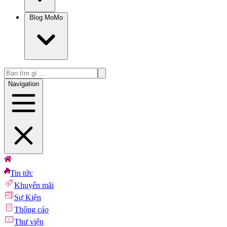
Blog MoMo
Navigation
Tin tức
Khuyến mãi
Sự Kiện
Thông cáo
Thư viện