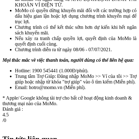
KHOẢN VÍ ĐIỆN TỬ.
MoMo có quyền dừng khuyến mãi đối với các trường hợp có
dấu hiệu gian lận hoặc lợi dụng chương trình khuyến mại để
trục lợi.
Chương trình có thể kết thúc sớm hơn dự kiến khi hết ngân
sách khuyến mãi.
Nếu xảy ra tranh chấp quyền lợi, quyết định của MoMo là
quyết định cuối cùng.
Chương trình diễn ra từ ngày 08/06 - 07/07/2021.
Mọi thắc mắc về việc thanh toán, người dùng có thể liên hệ qua:
Hotline: 1900 545441 (1.000Đ/phút).
Trung tâm Trợ Giúp: Đăng nhập MoMo >> Ví của tôi >> Trợ
giúp hoặc nhập từ khóa "trợ giúp" vào ô tìm kiếm (Miễn phí).
Email:
hotro@momo.vn
(Miễn phí).
* Apple/ Google
không tài trợ cho bất cứ hoạt động kinh doanh &
thương mại nào của MoMo.
Đánh giá :
4.5
/
0