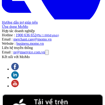
Hướng dẫn trợ giúp trên
Ứng dụng MoMo
Hợp tác doanh nghiệp
Hotline :
1900 636 652
(Phí 1.000đ/phút)
Email :
merchant.care@momo.vn
Website :
business.momo.vn
Liên hệ truyền thông
Email :
pr@mservice.com.vn
Kết nối với MoMo