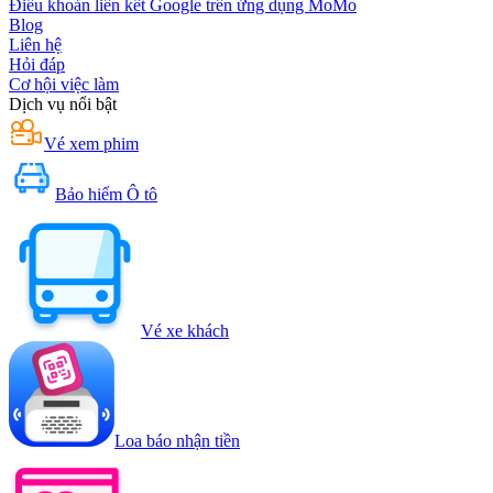
Điều khoản liên kết Google trên ứng dụng MoMo
Blog
Liên hệ
Hỏi đáp
Cơ hội việc làm
Dịch vụ nổi bật
Vé xem phim
Bảo hiểm Ô tô
Vé xe khách
Loa báo nhận tiền