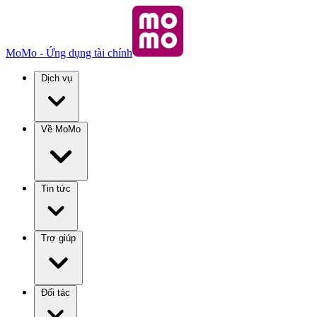
MoMo - Ứng dụng tài chính
Dịch vụ
Về MoMo
Tin tức
Trợ giúp
Đối tác