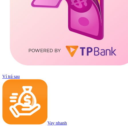
Ví trả sau
Vay nhanh