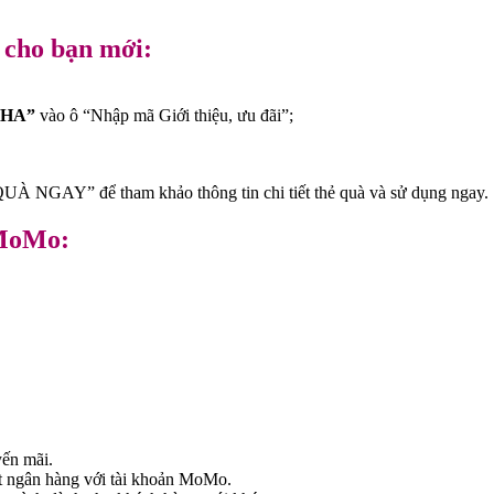
cho bạn mới:
HA”
vào ô “Nhập mã Giới thiệu, ưu đãi”;
À NGAY” để tham khảo thông tin chi tiết thẻ quà và sử dụng ngay.
 MoMo:
yến mãi.
t ngân hàng với tài khoản MoMo.