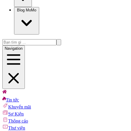
Blog MoMo
Navigation
Tin tức
Khuyến mãi
Sự Kiện
Thông cáo
Thư viện