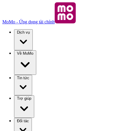
MoMo - Ứng dụng tài chính
Dịch vụ
Về MoMo
Tin tức
Trợ giúp
Đối tác