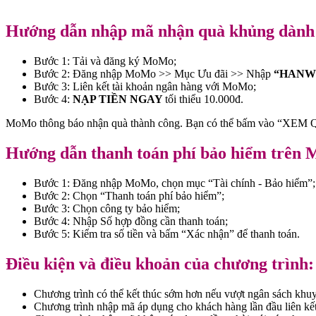
Hướng dẫn nhập mã nhận quà khủng dành 
Bước 1: Tải và đăng ký MoMo;
Bước 2: Đăng nhập MoMo >> Mục Ưu đãi >> Nhập
“HANW
Bước 3: Liên kết tài khoản ngân hàng với MoMo;
Bước 4️:
NẠP TIỀN NGAY
tối thiểu 10.000đ.
MoMo thông báo nhận quà thành công. Bạn có thể bấm vào “XEM QU
Hướng dẫn thanh toán phí bảo hiểm trên
Bước 1: Đăng nhập MoMo, chọn mục “Tài chính - Bảo hiểm”;
Bước 2: Chọn “Thanh toán phí bảo hiểm”;
Bước 3: Chọn công ty bảo hiểm;
Bước 4: Nhập Số hợp đồng cần thanh toán;
Bước 5: Kiểm tra số tiền và bấm “Xác nhận” để thanh toán.
Điều kiện và điều khoản của chương trình:
Chương trình có thể kết thúc sớm hơn nếu vượt ngân sách khu
Chương trình nhập mã áp dụng cho khách hàng lần đầu liên kế