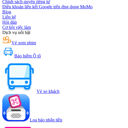
Chính sách quyền riêng tư
Điều khoản liên kết Google trên ứng dụng MoMo
Blog
Liên hệ
Hỏi đáp
Cơ hội việc làm
Dịch vụ nổi bật
Vé xem phim
Bảo hiểm Ô tô
Vé xe khách
Loa báo nhận tiền