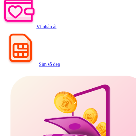
Ví nhân ái
Sim số đẹp