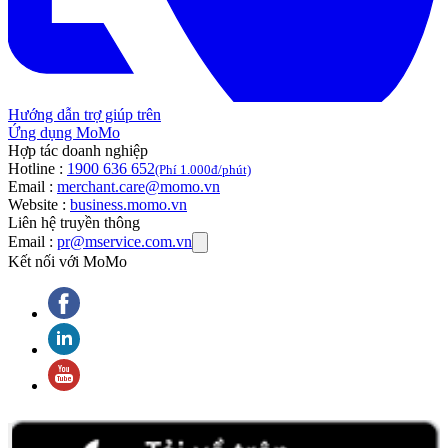
Hướng dẫn trợ giúp trên
Ứng dụng MoMo
Hợp tác doanh nghiệp
Hotline :
1900 636 652
(Phí 1.000đ/phút)
Email :
merchant.care@momo.vn
Website :
business.momo.vn
Liên hệ truyền thông
Email :
pr@mservice.com.vn
Kết nối với MoMo