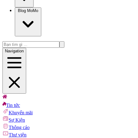
Blog MoMo
Navigation
Tin tức
Khuyến mãi
Sự Kiện
Thông cáo
Thư viện