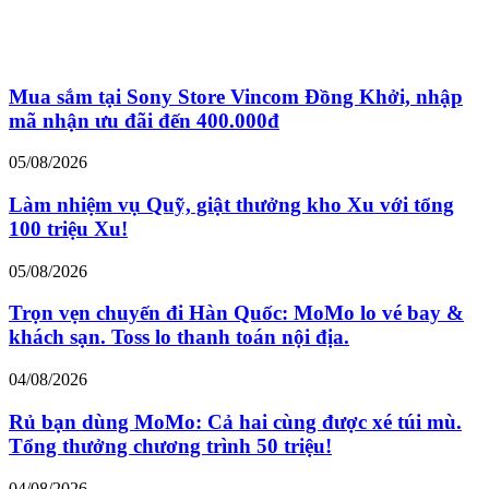
Mua sắm tại Sony Store Vincom Đồng Khởi, nhập
mã nhận ưu đãi đến 400.000đ
05/08/2026
Làm nhiệm vụ Quỹ, giật thưởng kho Xu với tổng
100 triệu Xu!
05/08/2026
Trọn vẹn chuyến đi Hàn Quốc: MoMo lo vé bay &
khách sạn. Toss lo thanh toán nội địa.
04/08/2026
Rủ bạn dùng MoMo: Cả hai cùng được xé túi mù.
Tổng thưởng chương trình 50 triệu!
04/08/2026