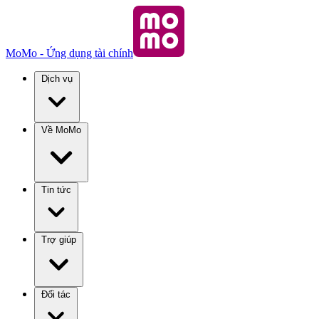
MoMo - Ứng dụng tài chính
Dịch vụ
Về MoMo
Tin tức
Trợ giúp
Đối tác