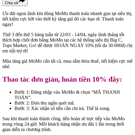
Chia sẻ
Ưu đãi ngon lành khi dùng MoMo thanh toán nhanh gọn tại siêu thị,
tiết kiệm cực hời vào thời kỳ tăng giá đó các bạn ơi. Thanh toán
ngay!
Thứ 3 đến thứ 5 hàng tuần từ 22/03 - 14/04, ngày lành tháng tốt
thích hợp chốt đơn bằng MoMo tại các hệ thống siêu thị Big C,
Tops Market, Go! để được HOÀN NGAY 10% (tối đa 30.000đ) chị
em nội trợ ơi!
Mùa tăng giá MoMo cân tất cả, mua sắm thỏa thuê, tiết kiệm cực mê
nhé.
Thao tác đơn giản, hoàn tiền 10% đây:
Bước 1: Đăng nhập vào MoMo & chọn “MÃ THANH
TOÁN”.
Bước 2: Đưa thu ngân quét mã.
Bước 3: Xác nhận số tiền cần chi trả. Thế là xong.
Sau khi thanh toán thành công, tiền hoàn sẽ trực tiếp vào MoMo
trong vòng 24 giờ. Mỗi khách hàng nhận ưu đãi 1 lần trong thời
gian diễn ra chương trình.