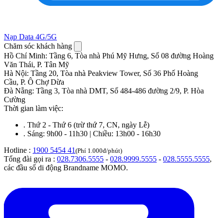
Nạp Data 4G/5G
Chăm sóc khách hàng
Hồ Chí Minh
:
Tầng 6, Tòa nhà Phú Mỹ Hưng, Số 08 đường Hoàng
Văn Thái, P. Tân Mỹ
Hà Nội
:
Tầng 20, Tòa nhà Peakview Tower, Số 36 Phố Hoàng
Cầu, P. Ô Chợ Dừa
Đà Nẵng
:
Tầng 3, Tòa nhà DMT, Số 484-486 đường 2/9, P. Hòa
Cường
Thời gian làm việc:
.
Thứ 2 - Thứ 6 (trừ thứ 7, CN, ngày Lễ)
.
Sáng: 9h00 - 11h30 | Chiều: 13h00 - 16h30
Hotline :
1900 5454 41
(Phí 1.000đ/phút)
Tổng đài gọi ra :
028.7306.5555
-
028.9999.5555
-
028.5555.5555
,
các đầu số di động Brandname MOMO.