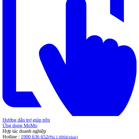
Hướng dẫn trợ giúp trên
Ứng dụng MoMo
Hợp tác doanh nghiệp
Hotline :
1900 636 652
(Phí 1.000đ/phút)