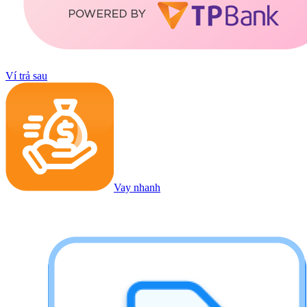
Ví trả sau
Vay nhanh