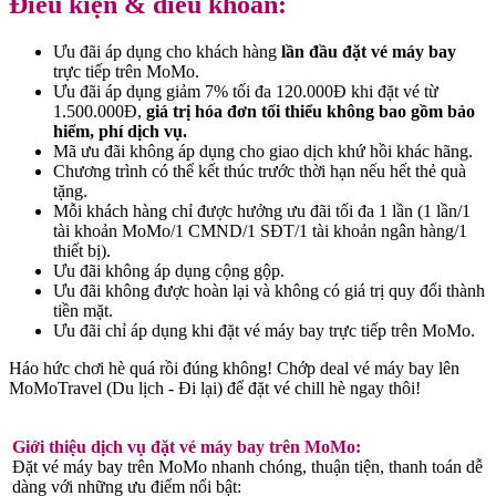
Điều kiện & điều khoản:
Ưu đãi áp dụng cho khách hàng
lần đầu đặt vé máy bay
trực tiếp trên MoMo.
Ưu đãi áp dụng giảm 7% tối đa 120.000Đ khi đặt vé từ
1.500.000Đ,
giá trị hóa đơn tối thiểu không bao gồm bảo
hiểm, phí dịch vụ.
Mã ưu đãi không áp dụng cho giao dịch khứ hồi khác hãng.
Chương trình có thể kết thúc trước thời hạn nếu hết thẻ quà
tặng.
Mỗi khách hàng chỉ được hưởng ưu đãi tối đa 1 lần (1 lần/1
tài khoản MoMo/1 CMND/1 SĐT/1 tài khoản ngân hàng/1
thiết bị).
Ưu đãi không áp dụng cộng gộp.
Ưu đãi không được hoàn lại và không có giá trị quy đổi thành
tiền mặt.
Ưu đãi chỉ áp dụng khi đặt vé máy bay trực tiếp trên MoMo.
Háo hức chơi hè quá rồi đúng không! Chớp deal vé máy bay lên
MoMoTravel (Du lịch - Đi lại) để đặt vé chill hè ngay thôi!
Giới thiệu dịch vụ đặt vé máy bay trên MoMo:
Đặt vé máy bay trên MoMo nhanh chóng, thuận tiện, thanh toán dễ
dàng với những ưu điểm nổi bật: