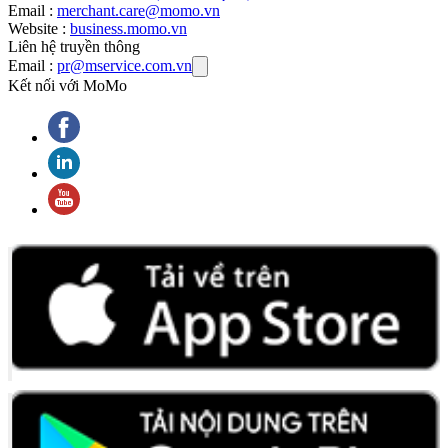
Email :
merchant.care@momo.vn
Website :
business.momo.vn
Liên hệ truyền thông
Email :
pr@mservice.com.vn
Kết nối với MoMo