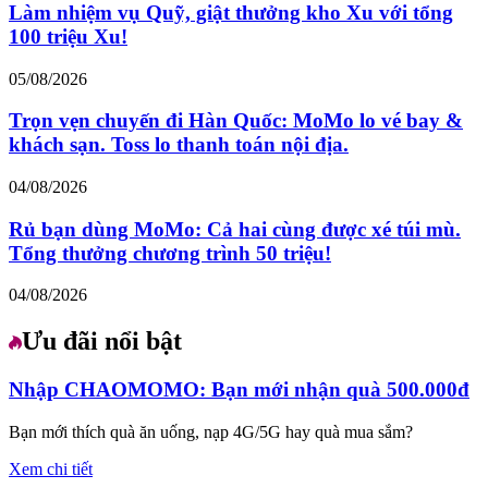
Làm nhiệm vụ Quỹ, giật thưởng kho Xu với tổng
100 triệu Xu!
05/08/2026
Trọn vẹn chuyến đi Hàn Quốc: MoMo lo vé bay &
khách sạn. Toss lo thanh toán nội địa.
04/08/2026
Rủ bạn dùng MoMo: Cả hai cùng được xé túi mù.
Tổng thưởng chương trình 50 triệu!
04/08/2026
Ưu đãi nổi bật
Nhập CHAOMOMO: Bạn mới nhận quà 500.000đ
Bạn mới thích quà ăn uống, nạp 4G/5G hay quà mua sắm?
Xem chi tiết