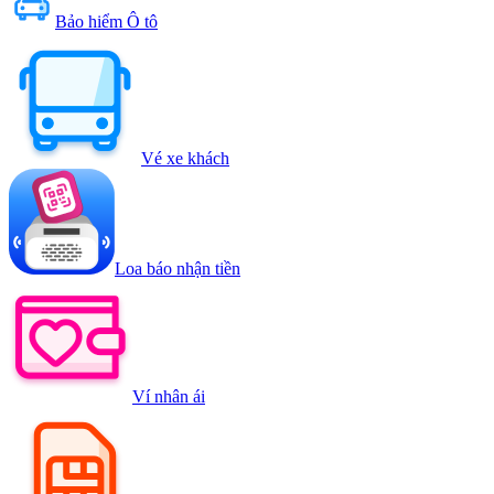
Bảo hiểm Ô tô
Vé xe khách
Loa báo nhận tiền
Ví nhân ái