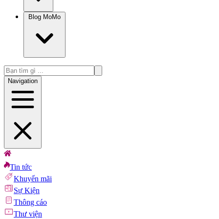
Blog MoMo
Navigation
Tin tức
Khuyến mãi
Sự Kiện
Thông cáo
Thư viện