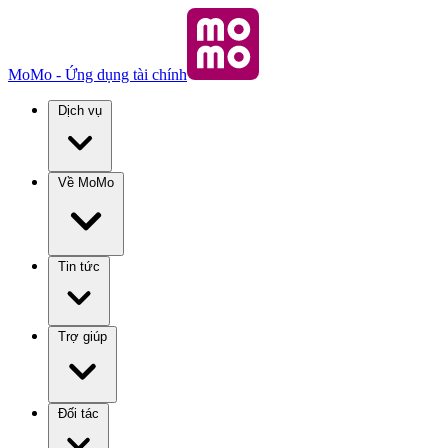
MoMo - Ứng dụng tài chính
Dịch vụ
Về MoMo
Tin tức
Trợ giúp
Đối tác