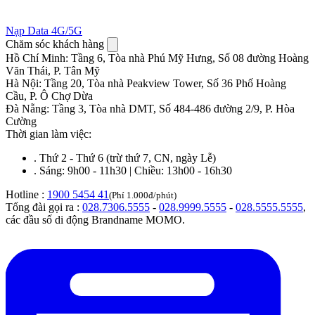
Nạp Data 4G/5G
Chăm sóc khách hàng
Hồ Chí Minh
:
Tầng 6, Tòa nhà Phú Mỹ Hưng, Số 08 đường Hoàng
Văn Thái, P. Tân Mỹ
Hà Nội
:
Tầng 20, Tòa nhà Peakview Tower, Số 36 Phố Hoàng
Cầu, P. Ô Chợ Dừa
Đà Nẵng
:
Tầng 3, Tòa nhà DMT, Số 484-486 đường 2/9, P. Hòa
Cường
Thời gian làm việc:
.
Thứ 2 - Thứ 6 (trừ thứ 7, CN, ngày Lễ)
.
Sáng: 9h00 - 11h30 | Chiều: 13h00 - 16h30
Hotline :
1900 5454 41
(Phí 1.000đ/phút)
Tổng đài gọi ra :
028.7306.5555
-
028.9999.5555
-
028.5555.5555
,
các đầu số di động Brandname MOMO.