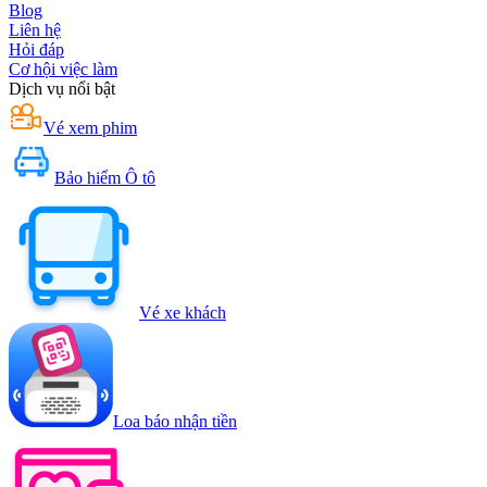
Blog
Liên hệ
Hỏi đáp
Cơ hội việc làm
Dịch vụ nổi bật
Vé xem phim
Bảo hiểm Ô tô
Vé xe khách
Loa báo nhận tiền