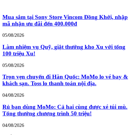
Mua sắm tại Sony Store Vincom Đồng Khởi, nhập
mã nhận ưu đãi đến 400.000đ
05/08/2026
Làm nhiệm vụ Quỹ, giật thưởng kho Xu với tổng
100 triệu Xu!
05/08/2026
Trọn vẹn chuyến đi Hàn Quốc: MoMo lo vé bay &
khách sạn. Toss lo thanh toán nội địa.
04/08/2026
Rủ bạn dùng MoMo: Cả hai cùng được xé túi mù.
Tổng thưởng chương trình 50 triệu!
04/08/2026