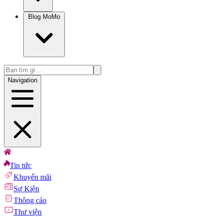
Blog MoMo
Navigation
Tin tức
Khuyến mãi
Sự Kiện
Thông cáo
Thư viện