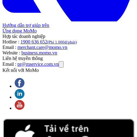
Hướng dẫn trợ giúp trên
Ứng dụng MoMo
Hợp tác doanh nghiệp
Hotline :
1900 636 652
(Phí 1.000đ/phút)
Email :
merchant.care@momo.vn
Website :
business.momo.vn
Liên hệ truyền thông
Email :
pr@mservice.com.vn
Kết nối với MoMo