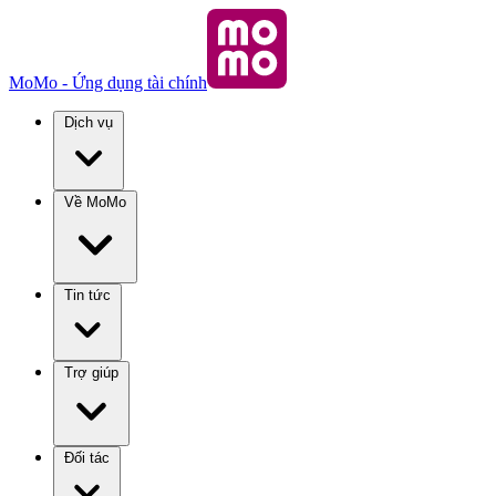
MoMo - Ứng dụng tài chính
Dịch vụ
Về MoMo
Tin tức
Trợ giúp
Đối tác