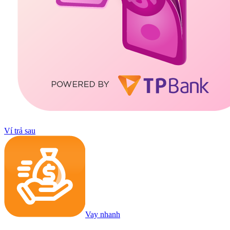
Ví trả sau
Vay nhanh