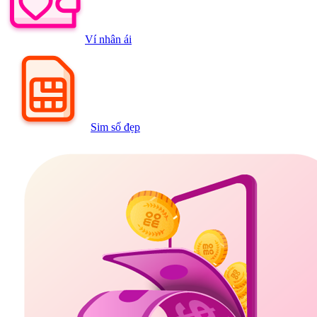
Ví nhân ái
Sim số đẹp