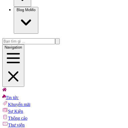
Blog MoMo
Navigation
Tin tức
Khuyến mãi
Sự Kiện
Thông cáo
Thư viện