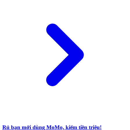
Rủ bạn mới dùng MoMo, kiếm tiền triệu!