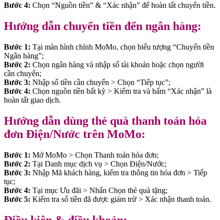
Bước 4:
Chọn “Nguồn tiền” & “Xác nhận” để hoàn tất chuyển tiền.
Hướng dẫn chuyển tiền đến ngân hàng:
Bước 1:
Tại màn hình chính MoMo, chọn biểu tượng “Chuyển tiền
Ngân hàng”;
Bước 2:
Chọn ngân hàng và nhập số tài khoản hoặc chọn người
cần chuyển;
Bước 3:
Nhập số tiền cần chuyển > Chọn “Tiếp tục”;
Bước 4:
Chọn nguồn tiền bất kỳ > Kiểm tra và bấm “Xác nhận” là
hoàn tất giao dịch.
Hướng dẫn dùng thẻ quà thanh toán hóa
đơn Điện/Nước trên MoMo:
Bước 1:
Mở MoMo > Chọn Thanh toán hóa đơn;
Bước 2:
Tại Danh mục dịch vụ > Chọn Điện/Nước;
Bước 3:
Nhập Mã khách hàng, kiểm tra thông tin hóa đơn > Tiếp
tục;
Bước 4:
Tại mục Ưu đãi > Nhấn Chọn thẻ quà tặng;
Bước 5:
Kiểm tra số tiền đã được giảm trừ > Xác nhận thanh toán.
Điều kiện & điều khoản: