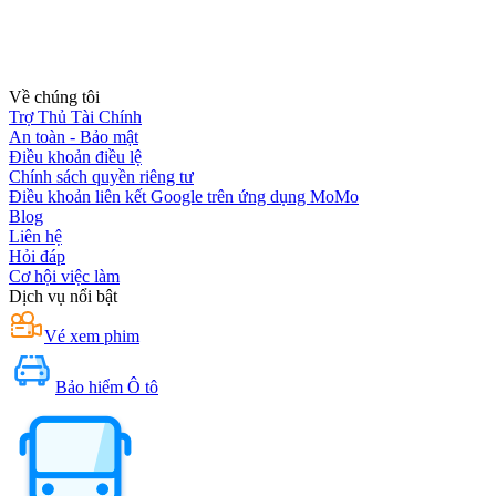
Về chúng tôi
Trợ Thủ Tài Chính
An toàn - Bảo mật
Điều khoản điều lệ
Chính sách quyền riêng tư
Điều khoản liên kết Google trên ứng dụng MoMo
Blog
Liên hệ
Hỏi đáp
Cơ hội việc làm
Dịch vụ nổi bật
Vé xem phim
Bảo hiểm Ô tô