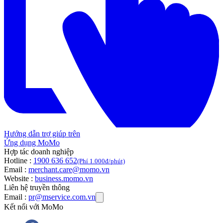
Hướng dẫn trợ giúp trên
Ứng dụng MoMo
Hợp tác doanh nghiệp
Hotline :
1900 636 652
(Phí 1.000đ/phút)
Email :
merchant.care@momo.vn
Website :
business.momo.vn
Liên hệ truyền thông
Email :
pr@mservice.com.vn
Kết nối với MoMo