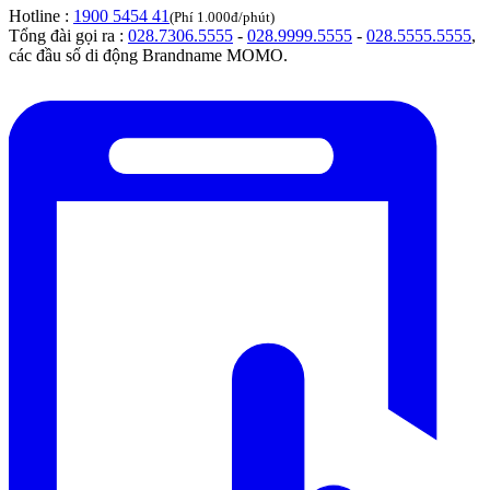
Hotline :
1900 5454 41
(Phí 1.000đ/phút)
Tổng đài gọi ra :
028.7306.5555
-
028.9999.5555
-
028.5555.5555
,
các đầu số di động Brandname MOMO.