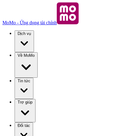
MoMo - Ứng dụng tài chính
Dịch vụ
Về MoMo
Tin tức
Trợ giúp
Đối tác