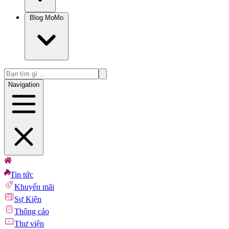
Blog MoMo
Navigation
Tin tức
Khuyến mãi
Sự Kiện
Thông cáo
Thư viện