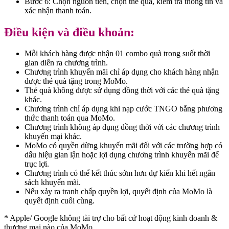
Bước 6: Chọn nguồn tiền, chọn thẻ quà, kiểm tra thông tin và
xác nhận thanh toán.
Điều kiện và điều khoản:
Mỗi khách hàng được nhận 01 combo quà trong suốt thời
gian diễn ra chương trình.
Chương trình khuyến mãi chỉ áp dụng cho khách hàng nhận
được thẻ quà tặng trong MoMo.
Thẻ quà không được sử dụng đồng thời với các thẻ quà tặng
khác.
Chương trình chỉ áp dụng khi nạp cước TNGO bằng phương
thức thanh toán qua MoMo.
Chương trình không áp dụng đồng thời với các chương trình
khuyến mại khác.
MoMo có quyền dừng khuyến mãi đối với các trường hợp có
dấu hiệu gian lận hoặc lợi dụng chương trình khuyến mãi để
trục lợi.
Chương trình có thể kết thúc sớm hơn dự kiến khi hết ngân
sách khuyến mãi.
Nếu xảy ra tranh chấp quyền lợi, quyết định của MoMo là
quyết định cuối cùng.
* Apple/ Google
không tài trợ cho bất cứ hoạt động kinh doanh &
thương mại nào của MoMo.