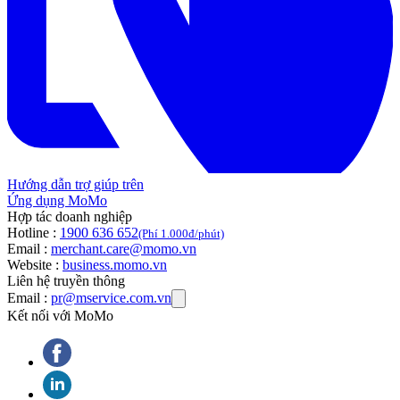
Hướng dẫn trợ giúp trên
Ứng dụng MoMo
Hợp tác doanh nghiệp
Hotline :
1900 636 652
(Phí 1.000đ/phút)
Email :
merchant.care@momo.vn
Website :
business.momo.vn
Liên hệ truyền thông
Email :
pr@mservice.com.vn
Kết nối với MoMo