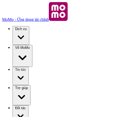
MoMo - Ứng dụng tài chính
Dịch vụ
Về MoMo
Tin tức
Trợ giúp
Đối tác