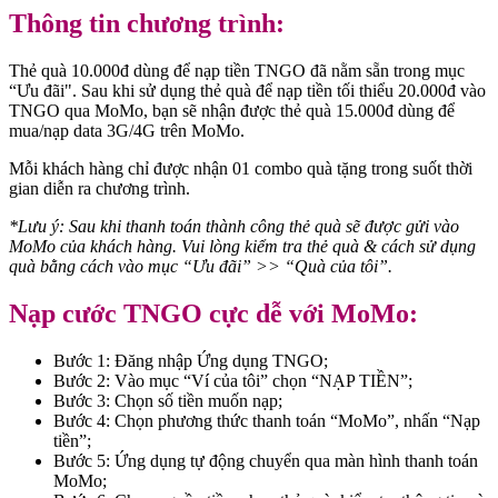
Thông tin chương trình:
Thẻ quà 10.000đ dùng để nạp tiền TNGO đã nằm sẵn trong mục
“Ưu đãi". Sau khi sử dụng thẻ quà để nạp tiền tối thiểu 20.000đ vào
TNGO qua MoMo, bạn sẽ nhận được thẻ quà 15.000đ dùng để
mua/nạp data 3G/4G trên MoMo.
Mỗi khách hàng chỉ được nhận 01 combo quà tặng trong suốt thời
gian diễn ra chương trình.
*Lưu ý: Sau khi thanh toán thành công thẻ quà sẽ được gửi vào
MoMo của khách hàng. Vui lòng kiểm tra thẻ quà & cách sử dụng
quà bằng cách vào mục “Ưu đãi” >> “Quà của tôi”.
Nạp cước TNGO cực dễ với MoMo:
Bước 1: Đăng nhập Ứng dụng TNGO;
Bước 2: Vào mục “Ví của tôi” chọn “NẠP TIỀN”;
Bước 3: Chọn số tiền muốn nạp;
Bước 4: Chọn phương thức thanh toán “MoMo”, nhấn “Nạp
tiền”;
Bước 5: Ứng dụng tự động chuyển qua màn hình thanh toán
MoMo;