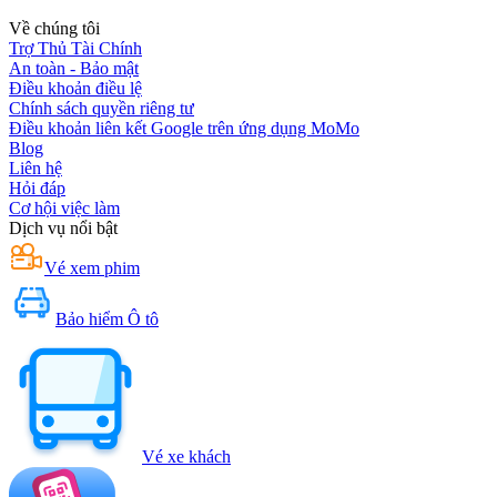
Về chúng tôi
Trợ Thủ Tài Chính
An toàn - Bảo mật
Điều khoản điều lệ
Chính sách quyền riêng tư
Điều khoản liên kết Google trên ứng dụng MoMo
Blog
Liên hệ
Hỏi đáp
Cơ hội việc làm
Dịch vụ nổi bật
Vé xem phim
Bảo hiểm Ô tô
Vé xe khách