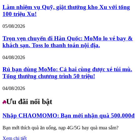
Làm nhiệm vụ Quỹ, giật thưởng kho Xu với tổng
100 triệu Xu!
05/08/2026
Trọn vẹn chuyến đi Hàn Quốc: MoMo lo vé bay &
khách sạn. Toss lo thanh toán nội địa.
04/08/2026
Rủ bạn dùng MoMo: Cả hai cùng được xé túi mù.
Tổng thưởng chương trình 50 triệu!
04/08/2026
Ưu đãi nổi bật
Nhập CHAOMOMO: Bạn mới nhận quà 500.000đ
Bạn mới thích quà ăn uống, nạp 4G/5G hay quà mua sắm?
Xem chi tiết