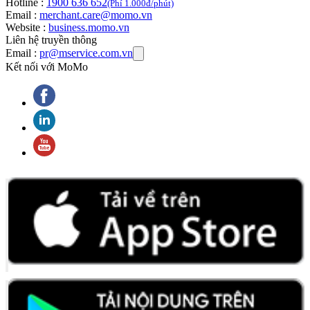
Hotline :
1900 636 652
(Phí 1.000đ/phút)
Email :
merchant.care@momo.vn
Website :
business.momo.vn
Liên hệ truyền thông
Email :
pr@mservice.com.vn
Kết nối với MoMo