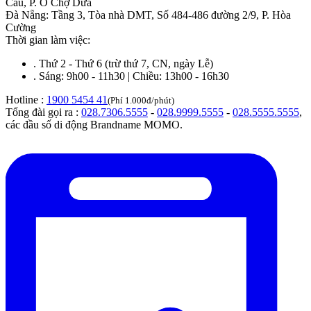
Cầu, P. Ô Chợ Dừa
Đà Nẵng
:
Tầng 3, Tòa nhà DMT, Số 484-486 đường 2/9, P. Hòa
Cường
Thời gian làm việc:
.
Thứ 2 - Thứ 6 (trừ thứ 7, CN, ngày Lễ)
.
Sáng: 9h00 - 11h30 | Chiều: 13h00 - 16h30
Hotline :
1900 5454 41
(Phí 1.000đ/phút)
Tổng đài gọi ra :
028.7306.5555
-
028.9999.5555
-
028.5555.5555
,
các đầu số di động Brandname MOMO.