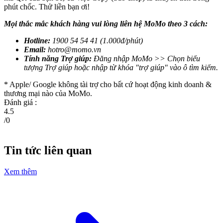
phút chốc. Thử liền bạn ơi!
Mọi thắc mắc khách hàng vui lòng liên hệ MoMo theo 3 cách:
Hotline:
1900 54 54 41 (1.000đ/phút)
Email:
hotro@momo.vn
Tính năng Trợ giúp:
Đăng nhập MoMo >> Chọn biểu
tượng Trợ giúp hoặc nhập từ khóa "trợ giúp" vào ô tìm kiếm.
* Apple/ Google
không tài trợ cho bất cứ hoạt động kinh doanh &
thương mại nào của MoMo.
Đánh giá :
4.5
/
0
Tin tức liên quan
Xem thêm