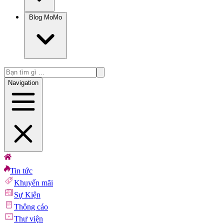
Blog MoMo
Navigation
Tin tức
Khuyến mãi
Sự Kiện
Thông cáo
Thư viện