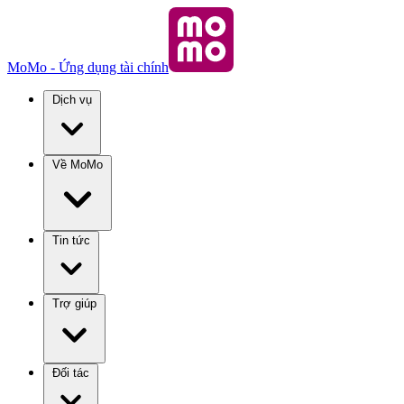
MoMo - Ứng dụng tài chính
Dịch vụ
Về MoMo
Tin tức
Trợ giúp
Đối tác