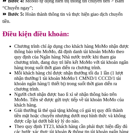
⏩ Bước 4:
MoMo tự động hiển thị thông tin chuyển tiền > Bấm
“Chuyển ngay”;
⏩ Bước 5:
Hoàn thành thông tin và thực hiện giao dịch chuyển
tiền.
Điều kiện điều khoản:
Chương trình chỉ áp dụng cho khách hàng MoMo nhận được
thông báo trên MoMo, đã định danh tài khoản MoMo theo
quy định của Ngân hàng Nhà nước trước khi tham gia
chương trình, đang duy trì liên kết MoMo với tài khoản ngân
hàng trong suốt thời gian diễn ra chương trình.
Mỗi khách hàng chỉ được nhận thưởng tối đa 1 lần (1 lượt
nhận thưởng/1 tài khoản MoMo/1 CMND/1 CCCD/1 tài
khoản ngân hàng/1 thiết bị) trong suốt thời gian diễn ra
chương trình.
Người chơi nhận được bao lì xì sẽ nhận thông báo trên
MoMo. Tiền sẽ được gửi trực tiếp về tài khoản MoMo của
khách hàng.
Giải thưởng là thẻ quà tặng không có giá trị quy đổi thành
tiền mặt hoặc chuyển nhượng dưới mọi hình thức và không
được cấp lại dưới bất kỳ lý do nào.
Theo quy định TT23, khách hàng cần phải thực hiện đầy đủ
các bước xác thực tài khoản & thông tin tài khoản ngân hàng