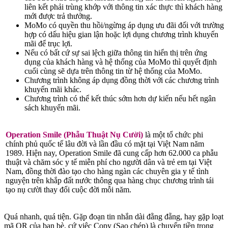
liên kết phải trùng khớp với thông tin xác thực thì khách hàng
mới được trả thưởng.
MoMo có quyền thu hồi/ngừng áp dụng ưu đãi đối với trường
hợp có dấu hiệu gian lận hoặc lợi dụng chương trình khuyến
mãi để trục lợi.
Nếu có bất cứ sự sai lệch giữa thông tin hiển thị trên ứng
dụng của khách hàng và hệ thống của MoMo thì quyết định
cuối cùng sẽ dựa trên thông tin từ hệ thống của MoMo.
Chương trình không áp dụng đồng thời với các chương trình
khuyến mãi khác.
Chương trình có thể kết thúc sớm hơn dự kiến nếu hết ngân
sách khuyến mãi.
Operation Smile (Phẫu Thuật Nụ Cười)
là một tổ chức phi
chính phủ quốc tế lâu đời và lần đầu có mặt tại Việt Nam năm
1989. Hiện nay, Operation Smile đã cung cấp hơn 62.000 ca phẫu
thuật và chăm sóc y tế miễn phí cho người dân và trẻ em tại Việt
Nam, đồng thời đào tạo cho hàng ngàn các chuyên gia y tế tình
nguyện trên khắp đất nước thông qua hàng chục chương trình tái
tạo nụ cười thay đổi cuộc đời mỗi năm.
Quá nhanh, quá tiện. Gặp đoạn tin nhắn dài đằng đẵng, hay gặp loạt
mã QR của bạn bè, cứ việc Copy (Sao chép) là chuyển tiền trong