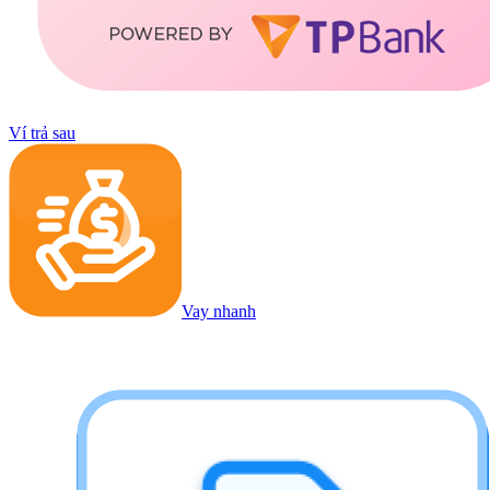
Ví trả sau
Vay nhanh