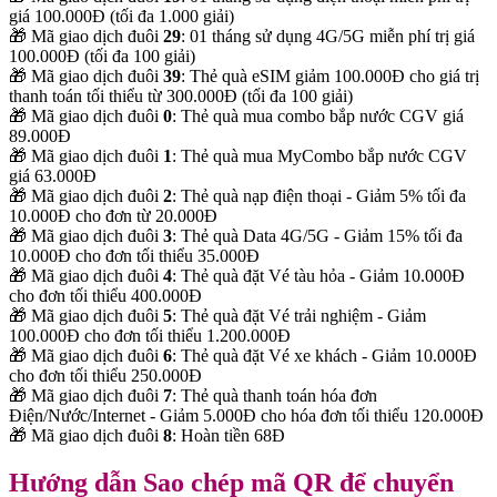
giá 100.000Đ (tối đa 1.000 giải)
🎁 Mã giao dịch đuôi
29
: 01 tháng sử dụng 4G/5G miễn phí trị giá
100.000Đ (tối đa 100 giải)
🎁 Mã giao dịch đuôi
39
: Thẻ quà eSIM giảm 100.000Đ cho giá trị
thanh toán tối thiểu từ 300.000Đ (tối đa 100 giải)
🎁 Mã giao dịch đuôi
0
: Thẻ quà mua combo bắp nước CGV giá
89.000Đ
🎁 Mã giao dịch đuôi
1
: Thẻ quà mua MyCombo bắp nước CGV
giá 63.000Đ
🎁 Mã giao dịch đuôi
2
: Thẻ quà nạp điện thoại - Giảm 5% tối đa
10.000Đ cho đơn từ 20.000Đ
🎁 Mã giao dịch đuôi
3
: Thẻ quà Data 4G/5G - Giảm 15% tối đa
10.000Đ cho đơn tối thiểu 35.000Đ
🎁 Mã giao dịch đuôi
4
: Thẻ quà đặt Vé tàu hỏa - Giảm 10.000Đ
cho đơn tối thiểu 400.000Đ
🎁 Mã giao dịch đuôi
5
: Thẻ quà đặt Vé trải nghiệm - Giảm
100.000Đ cho đơn tối thiểu 1.200.000Đ
🎁 Mã giao dịch đuôi
6
: Thẻ quà đặt Vé xe khách - Giảm 10.000Đ
cho đơn tối thiểu 250.000Đ
🎁 Mã giao dịch đuôi
7
: Thẻ quà thanh toán hóa đơn
Điện/Nước/Internet - Giảm 5.000Đ cho hóa đơn tối thiểu 120.000Đ
🎁 Mã giao dịch đuôi
8
: Hoàn tiền 68Đ
Hướng dẫn Sao chép mã QR để chuyển