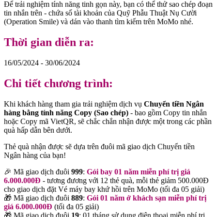
Để trải nghiệm tính năng tinh gọn này, bạn có thể thử sao chép đoạn
tin nhắn trên - chứa số tài khoản của Quỹ Phẫu Thuật Nụ Cười
(Operation Smile) và dán vào thanh tìm kiếm trên MoMo nhé.
Thời gian diễn ra:
16/05/2024 - 30/06/2024
Chi tiết chương trình:
Khi khách hàng tham gia trải nghiệm dịch vụ
Chuyển tiền Ngân
hàng bằng tính năng Copy (Sao chép)
- bao gồm Copy tin nhắn
hoặc Copy mã VietQR, sẽ chắc chắn nhận được một trong các phần
quà hấp dẫn bên dưới.
Thẻ quà nhận được sẽ dựa trên đuôi mã giao dịch Chuyển tiền
Ngân hàng của bạn!
🎉 Mã giao dịch đuôi
999
:
Gói bay 01 năm miễn phí trị giá
6.000.000Đ
- tương đương với 12 thẻ quà, mỗi thẻ giảm 500.000Đ
cho giao dịch đặt Vé máy bay khứ hồi trên MoMo (tối đa 05 giải)
🎁 Mã giao dịch đuôi
889
:
Gói 01 năm ở khách sạn miễn phí trị
giá 6.000.000Đ
(tối đa 05 giải)
🎁 Mã giao dịch đuôi
19
: 01 tháng sử dụng điện thoại miễn phí trị