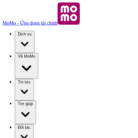
MoMo - Ứng dụng tài chính
Dịch vụ
Về MoMo
Tin tức
Trợ giúp
Đối tác