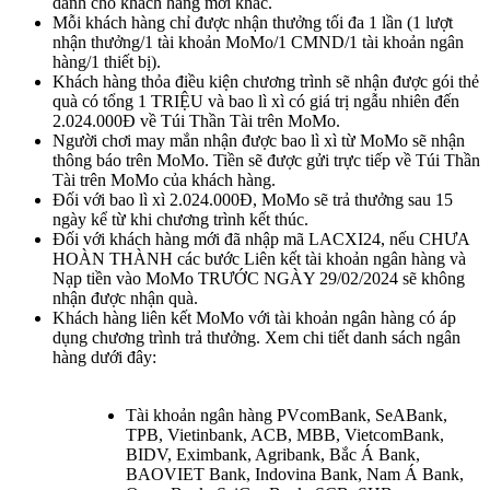
dành cho khách hàng mới khác.
Mỗi khách hàng chỉ được nhận thưởng tối đa 1 lần (1 lượt
nhận thưởng/1 tài khoản MoMo/1 CMND/1 tài khoản ngân
hàng/1 thiết bị).
Khách hàng thỏa điều kiện chương trình sẽ nhận được gói thẻ
quà có tổng 1 TRIỆU và bao lì xì có giá trị ngẫu nhiên đến
2.024.000Đ về Túi Thần Tài trên MoMo.
Người chơi may mắn nhận được bao lì xì từ MoMo sẽ nhận
thông báo trên MoMo. Tiền sẽ được gửi trực tiếp về Túi Thần
Tài trên MoMo của khách hàng.
Đối với bao lì xì 2.024.000Đ, MoMo sẽ trả thưởng sau 15
ngày kể từ khi chương trình kết thúc.
Đối với khách hàng mới đã nhập mã LACXI24, nếu CHƯA
HOÀN THÀNH các bước Liên kết tài khoản ngân hàng và
Nạp tiền vào MoMo TRƯỚC NGÀY 29/02/2024 sẽ không
nhận được nhận quà.
Khách hàng liên kết MoMo với tài khoản ngân hàng có áp
dụng chương trình trả thưởng. Xem chi tiết danh sách ngân
hàng dưới đây:
Tài khoản ngân hàng PVcomBank, SeABank,
TPB, Vietinbank, ACB, MBB, VietcomBank,
BIDV, Eximbank, Agribank, Bắc Á Bank,
BAOVIET Bank, Indovina Bank, Nam Á Bank,