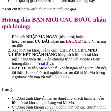
Thẻ quà trị giá
150.000Đ
khi thanh toán Vé máy bay.
*Xem chi tiết điều kiện áp dụng tại mỗi thẻ quà
Hướng dẫn BẠN MỚI CÁC BƯỚC nhận
quà khủng: ‌
Bấm nút
NHẬP MÃ NGAY
(bên dưới) hoặc
hoặc vào mục
ƯU ĐÃI
, nhập mã
LACXI24
tại ô Nhập mã
ưu đãi;
Xác thực tài khoản bằng cách
CHỤP CCCD/CMND;
LIÊN KẾT NGÂN HÀNG
bằng cách liên kết tài khoản
ngân hàng thỏa điều kiện chương trình với MoMo (Xem
hướng dẫn chi tiết
tại đây
);
NẠP TIỀN
vào MoMo từ tài khoản ngân hàng vừa liên kết,
tối thiểu 10.000đ để trải nghiệm các ưu đãi từ MoMo (riêng
Agribank cần nạp tối thiểu 50.000đ).
------------------------------
Lưu ý:
Chương trình khuyến mãi áp dụng cho khách hàng lần đầu
liên kết tài khoản ngân hàng với MoMo.
Chương trình không áp dụng đồng thời với các chương trình