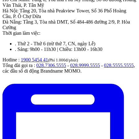
Văn Thái, P. Tân Mỹ
Hà Nội
:
Tầng 20, Tòa nhà Peakview Tower, Số 36 Phố Hoàng
Cầu, P. Ô Chợ Dừa
Đà Nẵng
:
Tầng 3, Tòa nhà DMT, Số 484-486 đường 2/9, P. Hòa
Cường
Thời gian làm việc:
.
Thứ 2 - Thứ 6 (trừ thứ 7, CN, ngày Lễ)
.
Sáng: 9h00 - 11h30 | Chiều: 13h00 - 16h30
Hotline :
1900 5454 41
(Phí 1.000đ/phút)
Tổng đài gọi ra :
028.7306.5555
-
028.9999.5555
-
028.5555.5555
,
các đầu số di động Brandname MOMO.