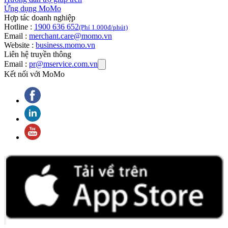
Ứng dụng MoMo
Hợp tác doanh nghiệp
Hotline :
1900 636 652
(Phí 1.000đ/phút)
Email :
merchant.care@momo.vn
Website :
business.momo.vn
Liên hệ truyền thông
Email :
pr@mservice.com.vn
Kết nối với MoMo