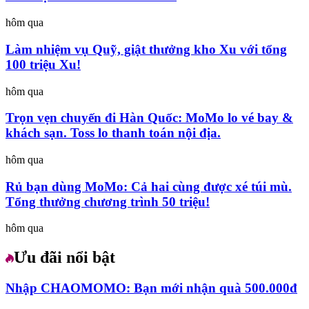
hôm qua
Làm nhiệm vụ Quỹ, giật thưởng kho Xu với tổng
100 triệu Xu!
hôm qua
Trọn vẹn chuyến đi Hàn Quốc: MoMo lo vé bay &
khách sạn. Toss lo thanh toán nội địa.
hôm qua
Rủ bạn dùng MoMo: Cả hai cùng được xé túi mù.
Tổng thưởng chương trình 50 triệu!
hôm qua
Ưu đãi nổi bật
Nhập CHAOMOMO: Bạn mới nhận quà 500.000đ