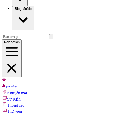
Blog MoMo
Navigation
Tin tức
Khuyến mãi
Sự Kiện
Thông cáo
Thư viện