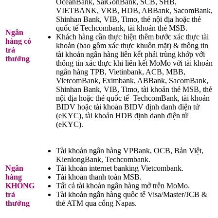
OceanBank, SaiGonBank, SCB, SHB,
VIETBANK, VRB, HDB, ABBank, SacomBank,
Shinhan Bank, VIB, Timo, thẻ nội địa hoặc thẻ
quốc tế Techcombank, tài khoản thẻ MSB.
Ngân
Khách hàng cần thực hiện thêm bước xác thực tài
hàng có
khoản (bao gồm xác thực khuôn mặt) & thông tin
trả
tài khoản ngân hàng liên kết phải trùng khớp với
thưởng
thông tin xác thực khi liên kết MoMo với tài khoản
ngân hàng TPB, Vietinbank, ACB, MBB,
VietcomBank, Eximbank, ABBank, SacomBank,
Shinhan Bank, VIB, Timo, tài khoản thẻ MSB, thẻ
nội địa hoặc thẻ quốc tế TechcomBank, tài khoản
BIDV hoặc tài khoản BIDV định danh điện tử
(eKYC), tài khoản HDB định danh điện tử
(eKYC).
Tài khoản ngân hàng VPBank, OCB, Bản Việt,
KienlongBank, Techcombank.
Ngân
Tài khoản internet banking Vietcombank.
hàng
Tài khoản thanh toán MSB.
KHÔNG
Tất cả tài khoản ngân hàng mở trên MoMo.
trả
Tài khoản ngân hàng quốc tế Visa/Master/JCB &
thưởng
thẻ ATM qua cổng Napas.