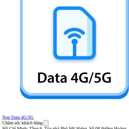
Nạp Data 4G/5G
Chăm sóc khách hàng
Hồ Chí Minh
:
Tầng 6, Tòa nhà Phú Mỹ Hưng, Số 08 đường Hoàng