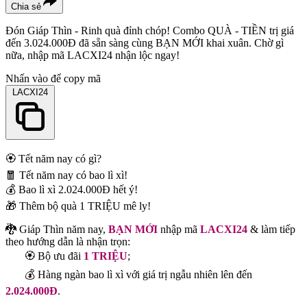
Chia sẻ
Đón Giáp Thìn - Rinh quà đỉnh chóp! Combo QUÀ - TIỀN trị giá
đến 3.024.000Đ đã sẵn sàng cùng BẠN MỚI khai xuân. Chờ gì
nữa, nhập mã LACXI24 nhận lộc ngay!
Nhấn vào để copy mã
LACXI24
🏵️ Tết năm nay có gì?
🧧 Tết năm nay có bao lì xì!
💰 Bao lì xì 2.024.000Đ hết ý!
🎁 Thêm bộ quà 1 TRIỆU mê ly!
🐉 Giáp Thìn năm nay,
BẠN MỚI
nhập mã
LACXI24
& làm tiếp
theo hướng dẫn là nhận trọn:
🏵️ Bộ ưu đãi
1 TRIỆU
;
💰 Hàng ngàn bao lì xì với giá trị ngẫu nhiên lên đến
2.024.000Đ
.