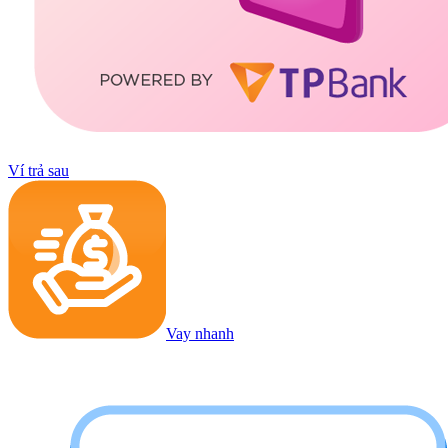
Ví trả sau
Vay nhanh