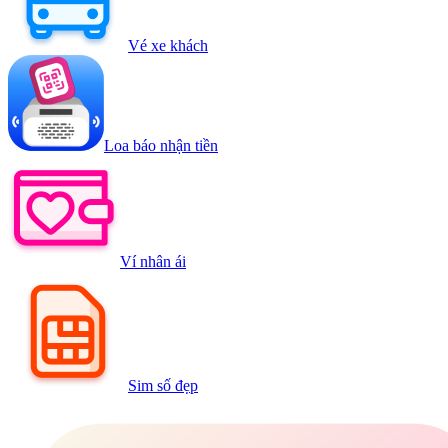
Vé xe khách
Loa báo nhận tiền
Ví nhân ái
Sim số đẹp