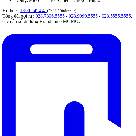
.
Sáng: 9h00 - 11h30 | Chiều: 13h00 - 16h30
Hotline :
1900 5454 41
(Phí 1.000đ/phút)
Tổng đài gọi ra :
028.7306.5555
-
028.9999.5555
-
028.5555.5555
,
các đầu số di động Brandname MOMO.