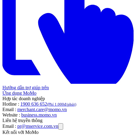
Hướng dẫn trợ giúp trên
Ứng dụng MoMo
Hợp tác doanh nghiệp
Hotline :
1900 636 652
(Phí 1.000đ/phút)
Email :
merchant.care@momo.vn
Website :
business.momo.vn
Liên hệ truyền thông
Email :
pr@mservice.com.vn
Kết nối với MoMo