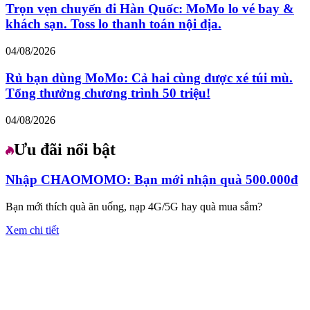
Trọn vẹn chuyến đi Hàn Quốc: MoMo lo vé bay &
khách sạn. Toss lo thanh toán nội địa.
04/08/2026
Rủ bạn dùng MoMo: Cả hai cùng được xé túi mù.
Tổng thưởng chương trình 50 triệu!
04/08/2026
Ưu đãi nổi bật
Nhập CHAOMOMO: Bạn mới nhận quà 500.000đ
Bạn mới thích quà ăn uống, nạp 4G/5G hay quà mua sắm?
Xem chi tiết