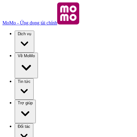
MoMo - Ứng dụng tài chính
Dịch vụ
Về MoMo
Tin tức
Trợ giúp
Đối tác