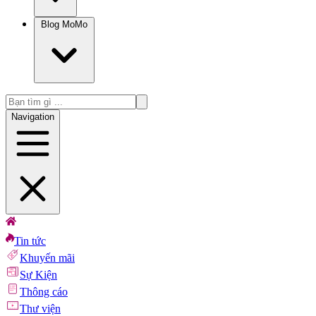
Blog MoMo
Navigation
Tin tức
Khuyến mãi
Sự Kiện
Thông cáo
Thư viện