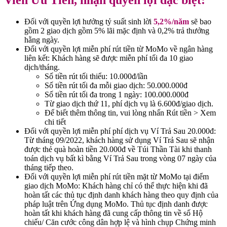
Viên Ưu Tiên, nhận quyền lợi đặc biệt:
Đối với quyền lợi hưởng tỷ suất sinh lời
5,2%/năm
sẽ bao
gồm 2 giao dịch gồm 5% lãi mặc định và 0,2% trả thưởng
hằng ngày.
Đối với quyền lợi miễn phí rút tiền từ MoMo về ngân hàng
liên kết: Khách hàng sẽ được miễn phí tối đa 10 giao
dịch/tháng.
Số tiền rút tối thiểu: 10.000đ/lần
Số tiền rút tối đa mỗi giao dịch: 50.000.000đ
Số tiền rút tối đa trong 1 ngày: 100.000.000đ
Từ giao dịch thứ 11, phí dịch vụ là 6.600đ/giao dịch.
Để biết thêm thông tin, vui lòng nhấn Rút tiền > Xem
chi tiết
Đối với quyền lợi miễn phí phí dịch vụ Ví Trả Sau 20.000đ:
Từ tháng 09/2022, khách hàng sử dụng Ví Trả Sau sẽ nhận
được thẻ quà hoàn tiền 20.000đ về Túi Thần Tài khi thanh
toán dịch vụ bất kì bằng Ví Trả Sau trong vòng 07 ngày của
tháng tiếp theo.
Đối với quyền lợi miễn phí rút tiền mặt từ MoMo tại điểm
giao dịch MoMo: Khách hàng chỉ có thể thực hiện khi đã
hoàn tất các thủ tục định danh khách hàng theo quy định của
pháp luật trên Ứng dụng MoMo. Thủ tục định danh được
hoàn tất khi khách hàng đã cung cấp thông tin về số Hộ
chiếu/ Căn cước công dân hợp lệ và hình chụp Chứng minh