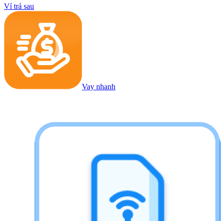
Ví trả sau
Vay nhanh