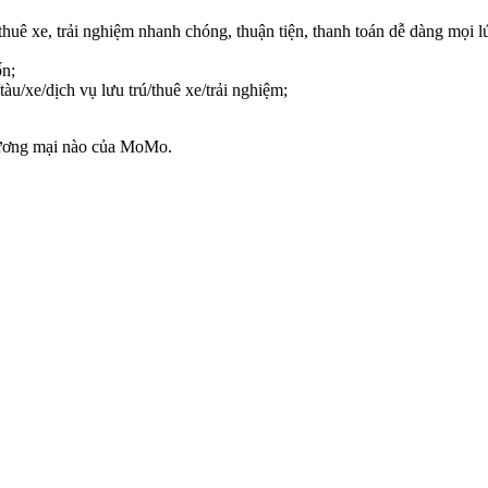
uê xe, trải nghiệm nhanh chóng, thuận tiện, thanh toán dễ dàng mọi l
ốn;
àu/xe/dịch vụ lưu trú/thuê xe/trải nghiệm;
thương mại nào của MoMo.