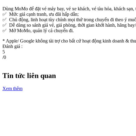
Dùng MoMo để đặt vé máy bay, vé xe khách, vé tàu hỏa, khách sạn, th
✅ Mức giá cạnh tranh, ưu đãi hấp dẫn;
✅ Chủ động, linh hoạt tùy chỉnh mọi thứ trong chuyến đi theo ý mu
✅ Dễ dàng so sánh giá vé, giá phòng, thời gian khởi hành, hãng bay/t
✅ Mở MoMo, quản lý cả chuyến đi.
* Apple/ Google
không tài trợ cho bất cứ hoạt động kinh doanh & 
Đánh giá :
5
/
0
Tin tức liên quan
Xem thêm