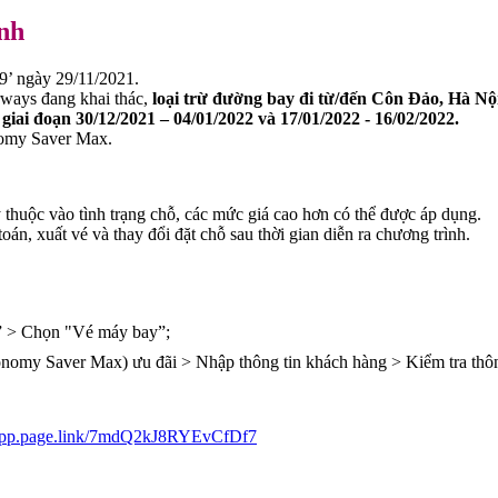
ình
’ ngày 29/11/2021.
ways đang khai thác,
loại trừ đường bay đi từ/đến Côn Đảo, Hà Nộ
 giai đoạn 30/12/2021 – 04/01/2022 và 17/01/2022 - 16/02/2022.
nomy Saver Max.
 thuộc vào tình trạng chỗ, các mức giá cao hơn có thể được áp dụng.
án, xuất vé và thay đổi đặt chỗ sau thời gian diễn ra chương trình.
i” > Chọn "Vé máy bay”;
omy Saver Max) ưu đãi > Nhập thông tin khách hàng > Kiểm tra thôn
app.page.link/7mdQ2kJ8RYEvCfDf7