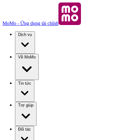
MoMo - Ứng dụng tài chính
Dịch vụ
Về MoMo
Tin tức
Trợ giúp
Đối tác