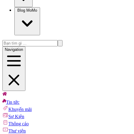
Blog MoMo
Navigation
Tin tức
Khuyến mãi
Sự Kiện
Thông cáo
Thư viện