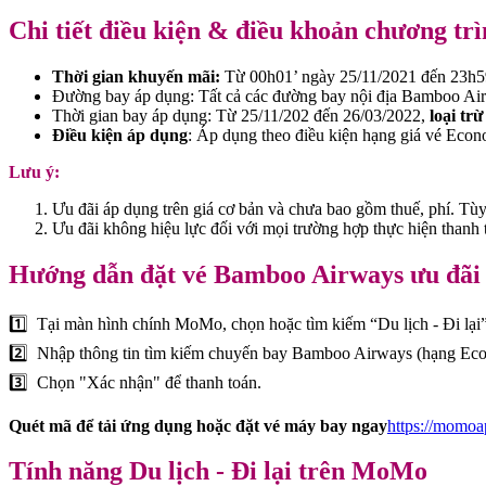
Chi tiết điều kiện & điều khoản chương tr
Thời gian khuyến mãi:
Từ 00h01’ ngày 25/11/2021 đến 23h59
Đường bay áp dụng: Tất cả các đường bay nội địa Bamboo Air
Thời gian bay áp dụng: Từ 25/11/202 đến 26/03/2022,
loại trừ
Điều kiện áp dụng
: Áp dụng theo điều kiện hạng giá vé Eco
Lưu ý:
Ưu đãi áp dụng trên giá cơ bản và chưa bao gồm thuế, phí. Tùy
Ưu đãi không hiệu lực đối với mọi trường hợp thực hiện thanh to
Hướng dẫn đặt vé Bamboo Airways ưu đãi
1️⃣ Tại màn hình chính MoMo, chọn hoặc tìm kiếm “Du lịch - Đi lạ
2️⃣ Nhập thông tin tìm kiếm chuyến bay Bamboo Airways (hạng Econ
3️⃣ Chọn "Xác nhận" để thanh toán.
Quét mã để tải ứng dụng hoặc đặt vé máy bay ngay
https://momo
Tính năng Du lịch - Đi lại trên MoMo