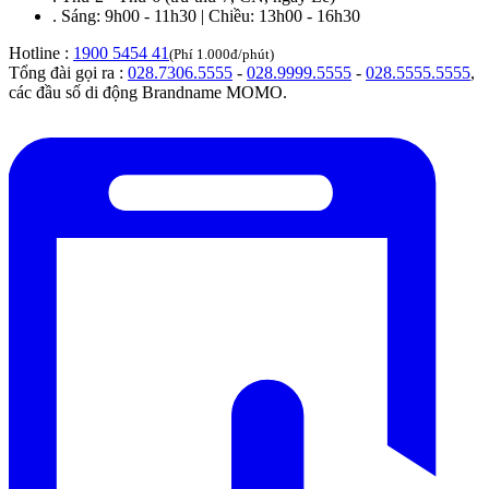
.
Sáng: 9h00 - 11h30 | Chiều: 13h00 - 16h30
Hotline :
1900 5454 41
(Phí 1.000đ/phút)
Tổng đài gọi ra :
028.7306.5555
-
028.9999.5555
-
028.5555.5555
,
các đầu số di động Brandname MOMO.