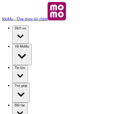
MoMo - Ứng dụng tài chính
Dịch vụ
Về MoMo
Tin tức
Trợ giúp
Đối tác