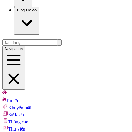
Blog MoMo
Navigation
Tin tức
Khuyến mãi
Sự Kiện
Thông cáo
Thư viện