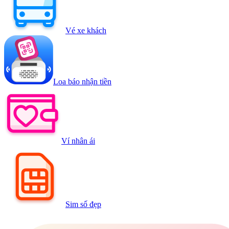
Vé xe khách
Loa báo nhận tiền
Ví nhân ái
Sim số đẹp