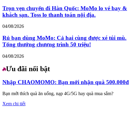
Trọn vẹn chuyến đi Hàn Quốc: MoMo lo vé bay &
khách sạn. Toss lo thanh toán nội địa.
04/08/2026
Rủ bạn dùng MoMo: Cả hai cùng được xé túi mù.
Tổng thưởng chương trình 50 triệu!
04/08/2026
Ưu đãi nổi bật
Nhập CHAOMOMO: Bạn mới nhận quà 500.000đ
Bạn mới thích quà ăn uống, nạp 4G/5G hay quà mua sắm?
Xem chi tiết