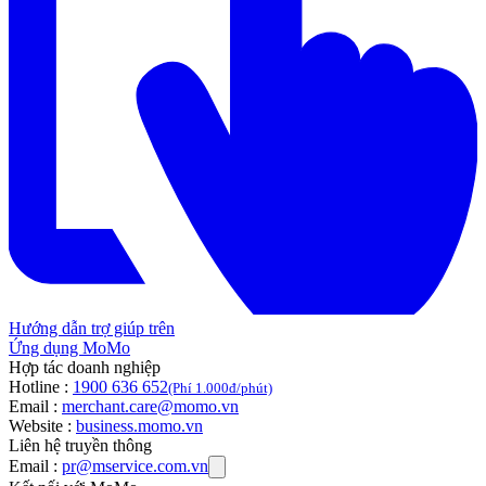
Hướng dẫn trợ giúp trên
Ứng dụng MoMo
Hợp tác doanh nghiệp
Hotline :
1900 636 652
(Phí 1.000đ/phút)
Email :
merchant.care@momo.vn
Website :
business.momo.vn
Liên hệ truyền thông
Email :
pr@mservice.com.vn