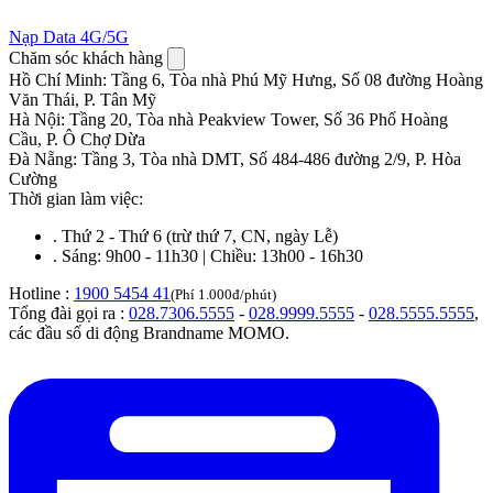
Nạp Data 4G/5G
Chăm sóc khách hàng
Hồ Chí Minh
:
Tầng 6, Tòa nhà Phú Mỹ Hưng, Số 08 đường Hoàng
Văn Thái, P. Tân Mỹ
Hà Nội
:
Tầng 20, Tòa nhà Peakview Tower, Số 36 Phố Hoàng
Cầu, P. Ô Chợ Dừa
Đà Nẵng
:
Tầng 3, Tòa nhà DMT, Số 484-486 đường 2/9, P. Hòa
Cường
Thời gian làm việc:
.
Thứ 2 - Thứ 6 (trừ thứ 7, CN, ngày Lễ)
.
Sáng: 9h00 - 11h30 | Chiều: 13h00 - 16h30
Hotline :
1900 5454 41
(Phí 1.000đ/phút)
Tổng đài gọi ra :
028.7306.5555
-
028.9999.5555
-
028.5555.5555
,
các đầu số di động Brandname MOMO.