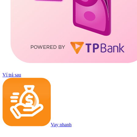
Ví trả sau
Vay nhanh