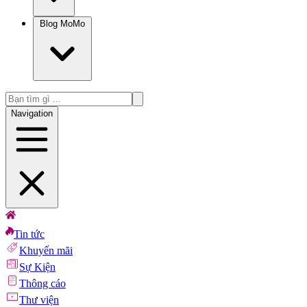
Blog MoMo
Navigation
Tin tức
Khuyến mãi
Sự Kiện
Thông cáo
Thư viện