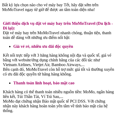
Bất kỳ lựa chọn nào cho vé máy bay Tết, hãy đặt sớm trên
MoMoTravel ngay từ giờ để được an tâm toàn diện nha!
Giới thiệu dịch vụ đặt vé máy bay trên MoMoTravel (Du lịch -
Đi lại):
Đặt vé máy bay trên MoMoTravel nhanh chóng, thuận tiện, thanh
toán dễ dàng với những ưu điểm nổi bật:
Giá vé rẻ, nhiều ưu đãi độc quyền
Kết nối trực tiếp với 3 hãng hàng không nội địa và quốc tế, giá vé
bằng với website/ứng dụng chính hãng của các đối tác như
Vietnam Airlines, Vietjet Air, Bamboo Airways,...
Bên cạnh đó, MoMoTravel còn hỗ trợ mức giá tốt và thường xuyên
có ưu đãi độc quyền từ hãng hàng không.
Thanh toán linh hoạt, bảo mật cao
Khách hàng có thể thanh toán nhiều nguồn tiền: MoMo, ngân hàng
liên kết, Túi Thần Tài, Ví Trả Sau,...
MoMo đạt chứng nhận Bảo mật quốc tế PCI DSS. Với chứng
nhận này khách hàng hoàn toàn yên tâm về tính bảo mật của hệ
thống.