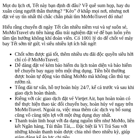
Mọt du lịch ơi, Tết này bạn định đi đâu? Về quê sum họp, hay du
xuân cùng người thân thương? “Kèo” ở khắp mọi nơi, nhưng nơi
đặt vé uy tín nhất thì chắc chắn phải tìm MoMoTravel đó nha!
Hiểu rằng chuyến đi ngày Tết cần nhiều niềm vui và sự suôn sẻ,
MoMoTravel ưu tiên hàng đầu trải nghiệm đặt vé để bạn luôn yên
tâm tận hưởng không khí đoàn viên. Có 1001 lý do để chốt vé máy
bay Tết sớm từ giờ, vì siêu nhiều lợi ích bất ngờ:
Chốt sớm được giá tốt, thêm nhiều ưu đãi độc quyền siêu hời
chỉ có ở MoMoTravel;
Dễ dàng đặt vé kèm bảo hiểm du lịch toàn diện và bảo hiểm
trễ chuyến bay ngay trên một ứng dụng. Tiền bồi thường
được hoàn tự động vào thẳng MoMo mà không cần thủ tục
rườm rà.
Tổng đài tư vấn, hỗ trợ hoàn hủy 24/7, kể cả trước và sau khi
giao dịch hoàn thành.
Riêng với các giao dịch đặt vé Vietjet Air, bạn hoàn toàn có
thể thực hiện thao tác đổi chuyến bay, hoàn hủy vé ngay trên
MoMoTravel. Ngoài ra, việc mua thêm các dịch vụ bổ sung
cũng vô cùng tiện lợi với một ứng dụng duy nhất.
Thanh toán linh hoạt với đa dạng nguồn tiền như MoMo, liên
kết Ngân hàng, Túi thần Tài,... Đặc biệt là Ví Trả Sau với
những khoản thanh toán được chia nhỏ theo nhiều kỳ, giúp
giảm đáng kể áp lực chi tiêu.