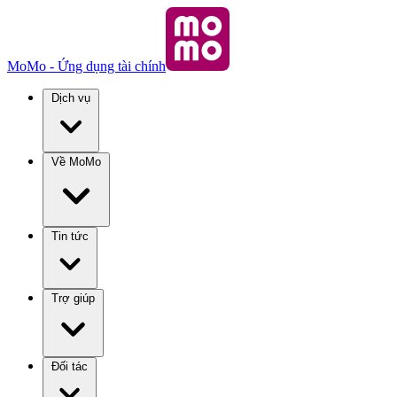
MoMo - Ứng dụng tài chính
Dịch vụ
Về MoMo
Tin tức
Trợ giúp
Đối tác