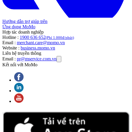
Hướng dẫn trợ giúp trên
Ứng dụng MoMo
Hợp tác doanh nghiệp
Hotline :
1900 636 652
(Phí 1.000đ/phút)
Email :
merchant.care@momo.vn
Website :
business.momo.vn
Liên hệ truyền thông
Email :
pr@mservice.com.vn
Kết nối với MoMo