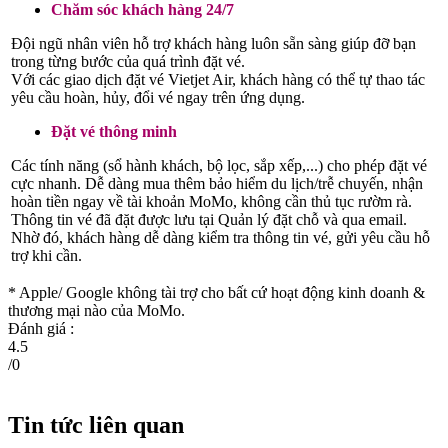
Chăm sóc khách hàng 24/7
Đội ngũ nhân viên hỗ trợ khách hàng luôn sẵn sàng giúp đỡ bạn
trong từng bước của quá trình đặt vé.
Với các giao dịch đặt vé Vietjet Air, khách hàng có thể tự thao tác
yêu cầu hoàn, hủy, đổi vé ngay trên ứng dụng.
Đặt vé thông minh
Các tính năng (sổ hành khách, bộ lọc, sắp xếp,...) cho phép đặt vé
cực nhanh. Dễ dàng mua thêm bảo hiểm du lịch/trễ chuyến, nhận
hoàn tiền ngay về tài khoản MoMo, không cần thủ tục rườm rà.
Thông tin vé đã đặt được lưu tại Quản lý đặt chỗ và qua email.
Nhờ đó, khách hàng dễ dàng kiểm tra thông tin vé, gửi yêu cầu hỗ
trợ khi cần.
* Apple/ Google
không tài trợ cho bất cứ hoạt động kinh doanh &
thương mại nào của MoMo.
Đánh giá :
4.5
/
0
Tin tức liên quan