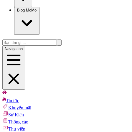
Blog MoMo
Navigation
Tin tức
Khuyến mãi
Sự Kiện
Thông cáo
Thư viện