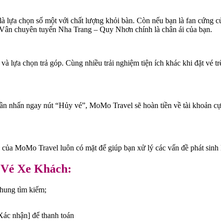
là lựa chọn số một với chất lượng khỏi bàn. Còn nếu bạn là fan cứng
 Vân chuyên tuyến Nha Trang – Quy Nhơn chính là chân ái của bạn.
u và lựa chọn trả góp. Cùng nhiều trải nghiệm tiện ích khác khi đặt v
cần nhấn ngay nút “Hủy vé”, MoMo Travel sẽ hoàn tiền về tài khoản cực
 của MoMo Travel luôn có mặt để giúp bạn xử lý các vấn đề phát sinh l
n Vé Xe Khách:
khung tìm kiếm;
Xác nhận] để thanh toán