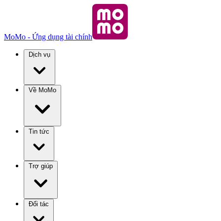
MoMo - Ứng dụng tài chính
Dịch vụ
Về MoMo
Tin tức
Trợ giúp
Đối tác