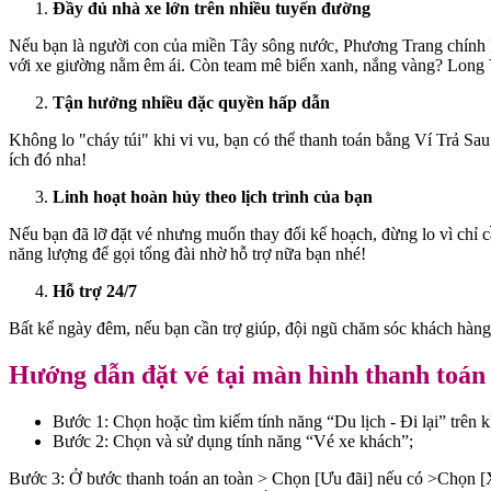
Đầy đủ nhà xe lớn trên nhiều tuyến đường
Nếu bạn là người con của miền Tây sông nước, Phương Trang chính 
với xe giường nằm êm ái. Còn team mê biển xanh, nắng vàng? Long
Tận hưởng nhiều đặc quyền hấp dẫn
Không lo "cháy túi" khi vi vu, bạn có thể thanh toán bằng Ví Trả Sa
ích đó nha!
Linh hoạt hoàn hủy theo lịch trình của bạn
Nếu bạn đã lỡ đặt vé nhưng muốn thay đổi kế hoạch, đừng lo vì chỉ 
năng lượng để gọi tổng đài nhờ hỗ trợ nữa bạn nhé!
Hỗ trợ 24/7
Bất kể ngày đêm, nếu bạn cần trợ giúp, đội ngũ chăm sóc khách hàng
Hướng dẫn đặt vé tại màn hình thanh toá
Bước 1: Chọn hoặc tìm kiếm tính năng “Du lịch - Đi lại” trên 
Bước 2: Chọn và sử dụng tính năng “Vé xe khách”;
Bước 3: Ở bước thanh toán an toàn > Chọn [Ưu đãi] nếu có >Chọn [