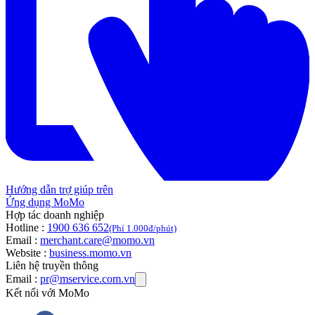
Hướng dẫn trợ giúp trên
Ứng dụng MoMo
Hợp tác doanh nghiệp
Hotline :
1900 636 652
(Phí 1.000đ/phút)
Email :
merchant.care@momo.vn
Website :
business.momo.vn
Liên hệ truyền thông
Email :
pr@mservice.com.vn
Kết nối với MoMo