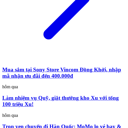
Mua sắm tại Sony Store Vincom Đồng Khởi, nhập
mã nhận ưu đãi đến 400.000đ
hôm qua
Làm nhiệm vụ Quỹ, giật thưởng kho Xu với tổng
100 triệu Xu!
hôm qua
Trọn vẹn chuyến đi Hàn Quốc: MoMo lo vé bay &