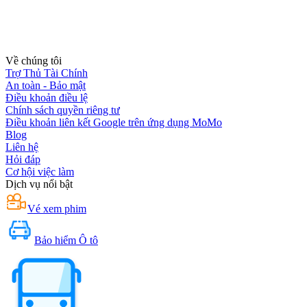
Về chúng tôi
Trợ Thủ Tài Chính
An toàn - Bảo mật
Điều khoản điều lệ
Chính sách quyền riêng tư
Điều khoản liên kết Google trên ứng dụng MoMo
Blog
Liên hệ
Hỏi đáp
Cơ hội việc làm
Dịch vụ nổi bật
Vé xem phim
Bảo hiểm Ô tô