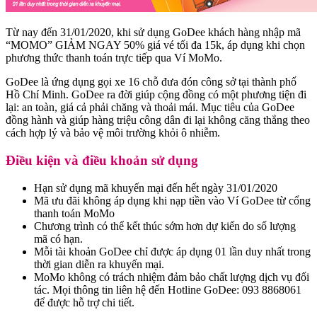
Từ nay đến 31/01/2020, khi sử dụng GoDee khách hàng nhập mã
“MOMO” GIẢM NGAY 50% giá vé tối đa 15k, áp dụng khi chọn
phương thức thanh toán trực tiếp qua Ví MoMo.
GoDee là ứng dụng gọi xe 16 chỗ đưa đón công sở tại thành phố
Hồ Chí Minh. GoDee ra đời giúp cộng đồng có một phương tiện đi
lại: an toàn, giá cả phải chăng và thoải mái. Mục tiêu của GoDee
đồng hành và giúp hàng triệu công dân đi lại không căng thẳng theo
cách hợp lý và bảo vệ môi trường khỏi ô nhiễm.
Điều kiện và điều khoản sử dụng
Hạn sử dụng mã khuyến mại đến hết ngày 31/01/2020
Mã ưu đãi không áp dụng khi nạp tiền vào Ví GoDee từ cổng
thanh toán MoMo
Chương trình có thể kết thúc sớm hơn dự kiến do số lượng
mã có hạn.
Mỗi tài khoản GoDee chỉ được áp dụng 01 lần duy nhất trong
thời gian diễn ra khuyến mại.
MoMo không có trách nhiệm đảm bảo chất lượng dịch vụ đối
tác. Mọi thông tin liên hệ đến Hotline GoDee: 093 8868061
để được hỗ trợ chi tiết.