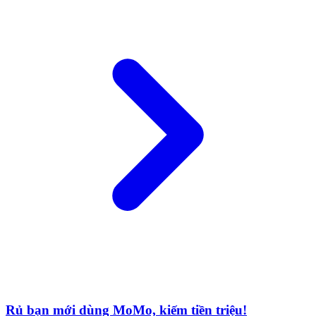
Rủ bạn mới dùng MoMo, kiếm tiền triệu!