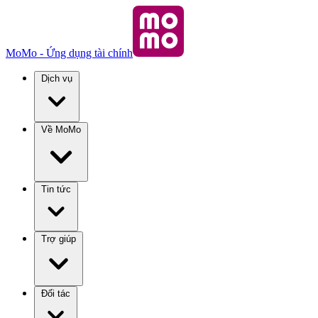
MoMo - Ứng dụng tài chính
Dịch vụ
Về MoMo
Tin tức
Trợ giúp
Đối tác