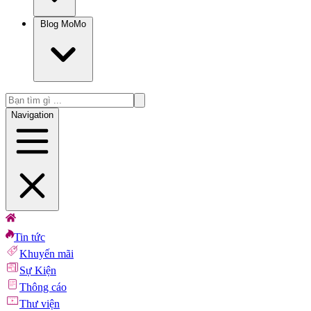
Blog MoMo
Navigation
Tin tức
Khuyến mãi
Sự Kiện
Thông cáo
Thư viện