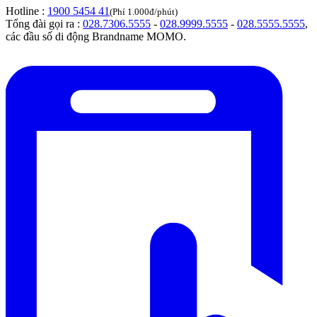
Hotline :
1900 5454 41
(Phí 1.000đ/phút)
Tổng đài gọi ra :
028.7306.5555
-
028.9999.5555
-
028.5555.5555
,
các đầu số di động Brandname MOMO.