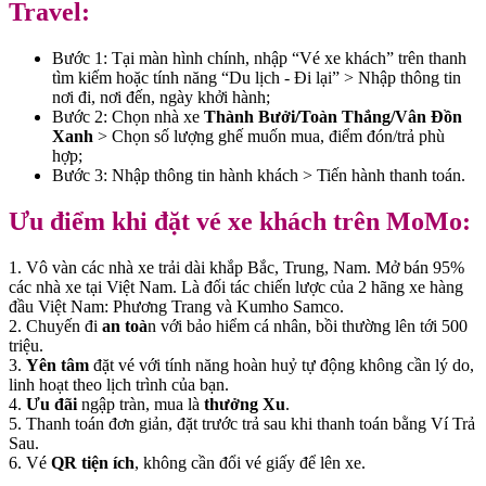
Travel:
Bước 1: Tại màn hình chính, nhập “Vé xe khách” trên thanh
tìm kiếm hoặc tính năng “Du lịch - Đi lại” > Nhập thông tin
nơi đi, nơi đến, ngày khởi hành;
Bước 2: Chọn nhà xe
Thành Bưởi/Toàn Thắng/Vân Đồn
Xanh
> Chọn số lượng ghế muốn mua, điểm đón/trả phù
hợp;
Bước 3: Nhập thông tin hành khách > Tiến hành thanh toán.
Ưu điểm khi đặt vé xe khách trên MoMo:
1. Vô vàn các nhà xe trải dài khắp Bắc, Trung, Nam. Mở bán 95%
các nhà xe tại Việt Nam. Là đối tác chiến lược của 2 hãng xe hàng
đầu Việt Nam: Phương Trang và Kumho Samco.
2. Chuyến đi
an toà
n với bảo hiểm cá nhân, bồi thường lên tới 500
triệu.
3.
Yên tâm
đặt vé với tính năng hoàn huỷ tự động không cần lý do,
linh hoạt theo lịch trình của bạn.
4.
Ưu đãi
ngập tràn, mua là
thưởng Xu
.
5. Thanh toán đơn giản, đặt trước trả sau khi thanh toán bằng Ví Trả
Sau.
6. Vé
QR tiện ích
, không cần đổi vé giấy để lên xe.