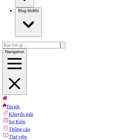
Blog MoMo
Navigation
Tin tức
Khuyến mãi
Sự Kiện
Thông cáo
Thư viện