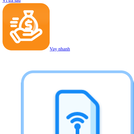
Ví trả sau
Vay nhanh