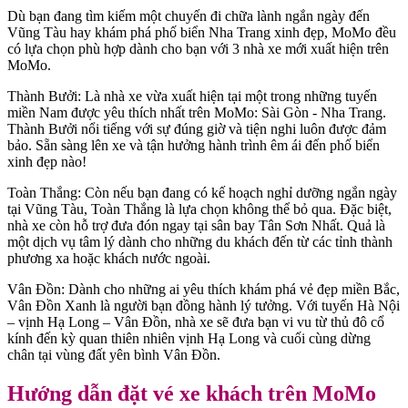
Dù bạn đang tìm kiếm một chuyến đi chữa lành ngắn ngày đến
Vũng Tàu hay khám phá phố biển Nha Trang xinh đẹp, MoMo đều
có lựa chọn phù hợp dành cho bạn với 3 nhà xe mới xuất hiện trên
MoMo.
Thành Bưởi: Là nhà xe vừa xuất hiện tại một trong những tuyến
miền Nam được yêu thích nhất trên MoMo: Sài Gòn - Nha Trang.
Thành Bưởi nổi tiếng với sự đúng giờ và tiện nghi luôn được đảm
bảo. Sẵn sàng lên xe và tận hưởng hành trình êm ái đến phố biển
xinh đẹp nào!
Toàn Thắng: Còn nếu bạn đang có kế hoạch nghỉ dưỡng ngắn ngày
tại Vũng Tàu, Toàn Thắng là lựa chọn không thể bỏ qua. Đặc biệt,
nhà xe còn hỗ trợ đưa đón ngay tại sân bay Tân Sơn Nhất. Quả là
một dịch vụ tâm lý dành cho những du khách đến từ các tỉnh thành
phương xa hoặc khách nước ngoài.
Vân Đồn: Dành cho những ai yêu thích khám phá vẻ đẹp miền Bắc,
Vân Đồn Xanh là người bạn đồng hành lý tưởng. Với tuyến Hà Nội
– vịnh Hạ Long – Vân Đồn, nhà xe sẽ đưa bạn vi vu từ thủ đô cổ
kính đến kỳ quan thiên nhiên vịnh Hạ Long và cuối cùng dừng
chân tại vùng đất yên bình Vân Đồn.
Hướng dẫn đặt vé xe khách trên MoMo