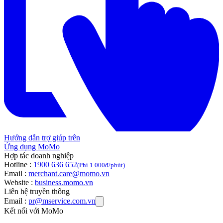
Hướng dẫn trợ giúp trên
Ứng dụng MoMo
Hợp tác doanh nghiệp
Hotline :
1900 636 652
(Phí 1.000đ/phút)
Email :
merchant.care@momo.vn
Website :
business.momo.vn
Liên hệ truyền thông
Email :
pr@mservice.com.vn
Kết nối với MoMo