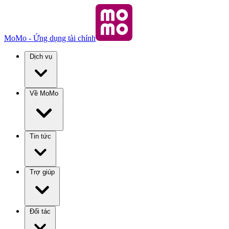
MoMo - Ứng dụng tài chính
Dịch vụ
Về MoMo
Tin tức
Trợ giúp
Đối tác