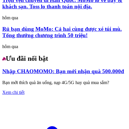
Trọn vẹn chuyến đi Hàn Quốc: MoMo lo vé bay &
khách sạn. Toss lo thanh toán nội địa.
hôm qua
Rủ bạn dùng MoMo: Cả hai cùng được xé túi mù.
Tổng thưởng chương trình 50 triệu!
hôm qua
Ưu đãi nổi bật
Nhập CHAOMOMO: Bạn mới nhận quà 500.000đ
Bạn mới thích quà ăn uống, nạp 4G/5G hay quà mua sắm?
Xem chi tiết