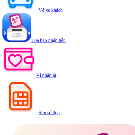
Vé xe khách
Loa báo nhận tiền
Ví nhân ái
Sim số đẹp