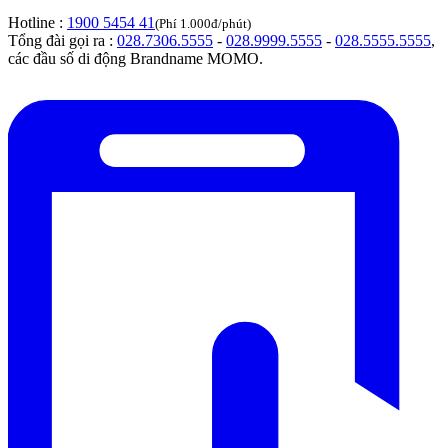
Hotline :
1900 5454 41
(Phí 1.000đ/phút)
Tổng đài gọi ra :
028.7306.5555
-
028.9999.5555
-
028.5555.5555
,
các đầu số di động Brandname MOMO.