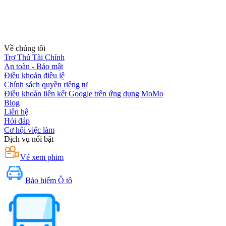
Về chúng tôi
Trợ Thủ Tài Chính
An toàn - Bảo mật
Điều khoản điều lệ
Chính sách quyền riêng tư
Điều khoản liên kết Google trên ứng dụng MoMo
Blog
Liên hệ
Hỏi đáp
Cơ hội việc làm
Dịch vụ nổi bật
Vé xem phim
Bảo hiểm Ô tô