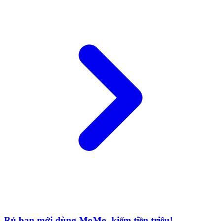
Rủ bạn mới dùng MoMo, kiếm tiền triệu!