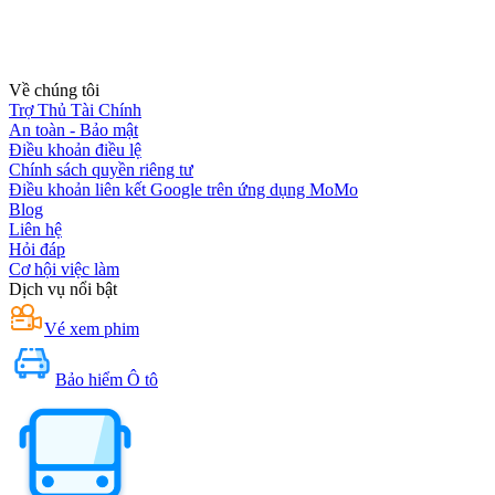
Về chúng tôi
Trợ Thủ Tài Chính
An toàn - Bảo mật
Điều khoản điều lệ
Chính sách quyền riêng tư
Điều khoản liên kết Google trên ứng dụng MoMo
Blog
Liên hệ
Hỏi đáp
Cơ hội việc làm
Dịch vụ nổi bật
Vé xem phim
Bảo hiểm Ô tô