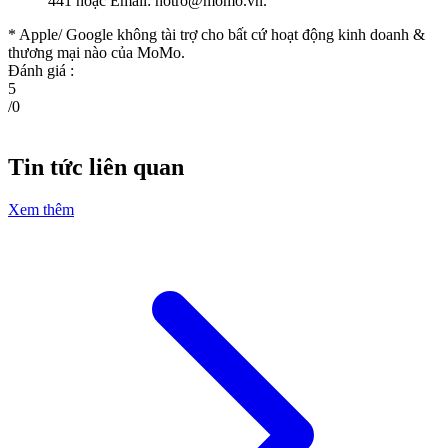
441 hoặc Email:
hotro@momo.vn
.
* Apple/ Google
không tài trợ cho bất cứ hoạt động kinh doanh &
thương mại nào của MoMo.
Đánh giá :
5
/
0
Tin tức liên quan
Xem thêm