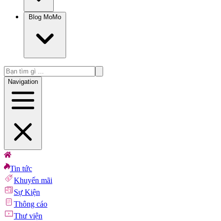
Blog MoMo
Navigation
Tin tức
Khuyến mãi
Sự Kiện
Thông cáo
Thư viện