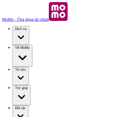
MoMo - Ứng dụng tài chính
Dịch vụ
Về MoMo
Tin tức
Trợ giúp
Đối tác