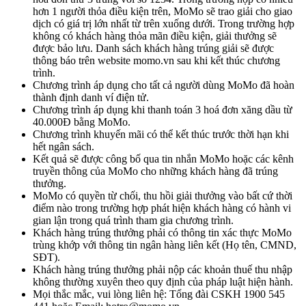
hơn 1 người thỏa điều kiện trên, MoMo sẽ trao giải cho giao
dịch có giá trị lớn nhất từ trên xuống dưới. Trong trường hợp
không có khách hàng thỏa mãn điều kiện, giải thưởng sẽ
được bảo lưu. Danh sách khách hàng trúng giải sẽ được
thông báo trên website momo.vn sau khi kết thúc chương
trình.
Chương trình áp dụng cho tất cả người dùng MoMo đã hoàn
thành định danh ví điện tử.
Chương trình áp dụng khi thanh toán 3 hoá đơn xăng dầu từ
40.000Đ bằng MoMo.
Chương trình khuyến mãi có thể kết thúc trước thời hạn khi
hết ngân sách.
Kết quả sẽ được công bố qua tin nhắn MoMo hoặc các kênh
truyền thông của MoMo cho những khách hàng đã trúng
thưởng.
MoMo có quyền từ chối, thu hồi giải thưởng vào bất cứ thời
điểm nào trong trường hợp phát hiện khách hàng có hành vi
gian lận trong quá trình tham gia chương trình.
Khách hàng trúng thưởng phải có thông tin xác thực MoMo
trùng khớp với thông tin ngân hàng liên kết (Họ tên, CMND,
SĐT).
Khách hàng trúng thưởng phải nộp các khoản thuế thu nhập
không thường xuyên theo quy định của pháp luật hiện hành.
Mọi thắc mắc, vui lòng liên hệ: Tổng đài CSKH 1900 545