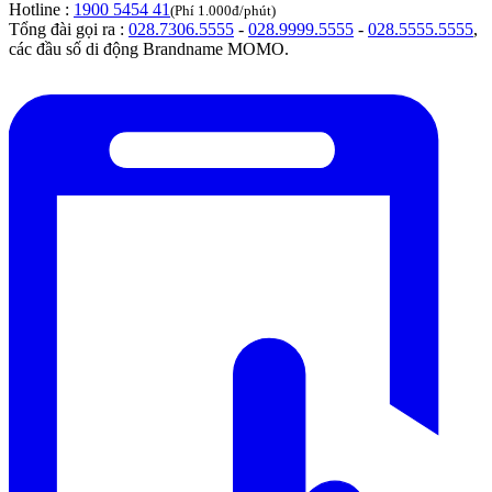
Hotline :
1900 5454 41
(Phí 1.000đ/phút)
Tổng đài gọi ra :
028.7306.5555
-
028.9999.5555
-
028.5555.5555
,
các đầu số di động Brandname MOMO.