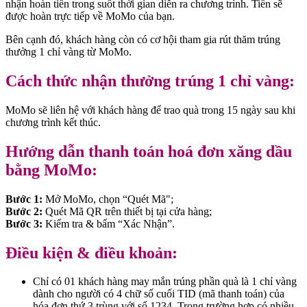
nhận hoàn tiền trong suốt thời gian diễn ra chương trình. Tiền sẽ
được hoàn trực tiếp về MoMo của bạn.
Bên cạnh đó, khách hàng còn có cơ hội tham gia rút thăm trúng
thưởng 1 chỉ vàng từ MoMo.
Cách thức nhận thưởng trúng 1 chỉ vàng:
MoMo sẽ liên hệ với khách hàng để trao quà trong 15 ngày sau khi
chương trình kết thúc.
Hướng dẫn thanh toán hoá đơn xăng dầu
bằng MoMo:
Bước 1:
Mở MoMo, chọn “Quét Mã";
Bước 2:
Quét Mã QR trên thiết bị tại cửa hàng;
Bước 3:
Kiểm tra & bấm “Xác Nhận”.
Điều kiện & điều khoản:
Chỉ có 01 khách hàng may mắn trúng phần quà là 1 chỉ vàng
dành cho người có 4 chữ số cuối TID (mã thanh toán) của
hóa đơn thứ 3 trùng với số 1234. Trong trường hợp có nhiều