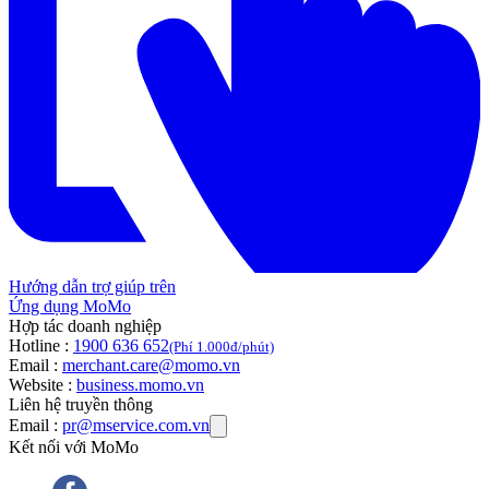
Hướng dẫn trợ giúp trên
Ứng dụng MoMo
Hợp tác doanh nghiệp
Hotline :
1900 636 652
(Phí 1.000đ/phút)
Email :
merchant.care@momo.vn
Website :
business.momo.vn
Liên hệ truyền thông
Email :
pr@mservice.com.vn
Kết nối với MoMo