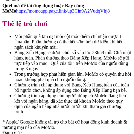
Quét mã để tải ứng dụng hoặc Bay cùng
MoMo
https://momoapp.page.link/up3Cin9A2VudqVhj8
Thể lệ trò chơi
Mỗi phần quà khi đạt mỗi cột mốc điểm chỉ nhận được 1
lần/tuần; Phần thưởng có thể hết sớm hơn dự kiến khi hết
ngân sách khuyến mãi.
Bảng Xếp Hạng sẽ được chốt số vào lúc 23h59 mỗi Chủ nhật
hàng tuần. Phần thưởng theo Bảng Xếp Hạng, MoMo sẽ gửi
trực tiếp vào mục "Quà của tôi" trên MoMo của người dùng
trong 3 ngày.
Trong trường hợp phát hiện gian lận, MoMo có quyền thu hồi
hoặc không phát quà cho người dùng.
Chương trình chỉ áp dụng với Bảng Xếp Hạng tuần của toàn
bộ người chơi, không áp dụng cho Bảng Xếp Hạng bạn bè.
Chương trình áp dụng cho người dùng có MoMo đang liên
kết với ngân hàng, đã xác thực tài khoản MoMo theo quy
định của ngân hàng nhà nước trước khi tham gia chương
trình.
* Apple/ Google
không tài trợ cho bất cứ hoạt động kinh doanh &
thương mại nào của MoMo.
Đánh giá :