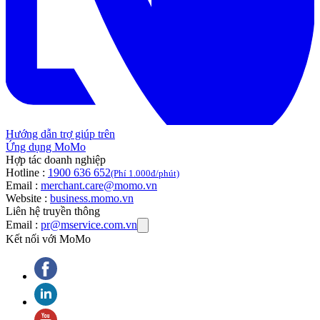
Hướng dẫn trợ giúp trên
Ứng dụng MoMo
Hợp tác doanh nghiệp
Hotline :
1900 636 652
(Phí 1.000đ/phút)
Email :
merchant.care@momo.vn
Website :
business.momo.vn
Liên hệ truyền thông
Email :
pr@mservice.com.vn
Kết nối với MoMo