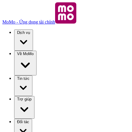
MoMo - Ứng dụng tài chính
Dịch vụ
Về MoMo
Tin tức
Trợ giúp
Đối tác