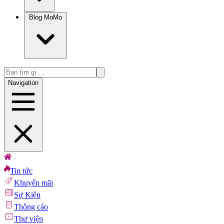
Blog MoMo
Navigation
Tin tức
Khuyến mãi
Sự Kiện
Thông cáo
Thư viện