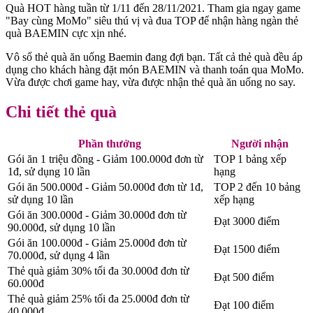
Quà HOT hàng tuần từ 1/11 đến 28/11/2021. Tham gia ngay game
"Bay cùng MoMo" siêu thú vị và đua TOP để nhận hàng ngàn thẻ
quà BAEMIN cực xịn nhé.
Vô số thẻ quà ăn uống Baemin đang đợi bạn. Tất cả thẻ quà đều áp
dụng cho khách hàng đặt món BAEMIN và thanh toán qua MoMo.
Vừa được chơi game hay, vừa được nhận thẻ quà ăn uống no say.
Chi tiết thẻ quà
Phần thưởng
Người nhận
Gói ăn 1 triệu đồng - Giảm 100.000đ đơn từ
TOP 1 bảng xếp
1đ, sử dụng 10 lần
hạng
Gói ăn 500.000đ - Giảm 50.000đ đơn từ 1đ,
TOP 2 đến 10 bảng
sử dụng 10 lần
xếp hạng
Gói ăn 300.000đ - Giảm 30.000đ đơn từ
Đạt 3000 điểm
90.000đ, sử dụng 10 lần
Gói ăn 100.000đ - Giảm 25.000đ đơn từ
Đạt 1500 điểm
70.000đ, sử dụng 4 lần
Thẻ quà giảm 30% tối đa 30.000đ đơn từ
Đạt 500 điểm
60.000đ
Thẻ quà giảm 25% tối đa 25.000đ đơn từ
Đạt 100 điểm
40.000đ