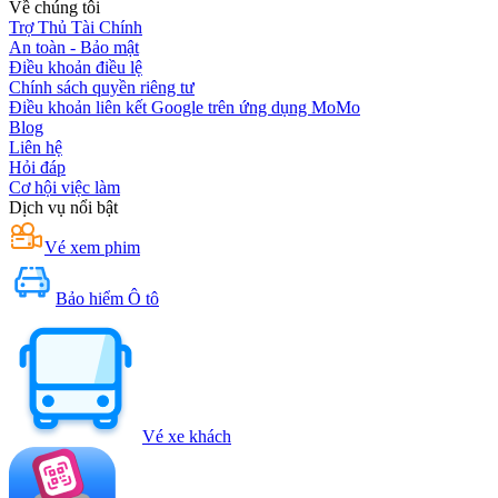
Về chúng tôi
Trợ Thủ Tài Chính
An toàn - Bảo mật
Điều khoản điều lệ
Chính sách quyền riêng tư
Điều khoản liên kết Google trên ứng dụng MoMo
Blog
Liên hệ
Hỏi đáp
Cơ hội việc làm
Dịch vụ nổi bật
Vé xem phim
Bảo hiểm Ô tô
Vé xe khách