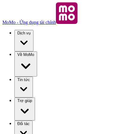
MoMo - Ứng dụng tài chính
Dịch vụ
Về MoMo
Tin tức
Trợ giúp
Đối tác