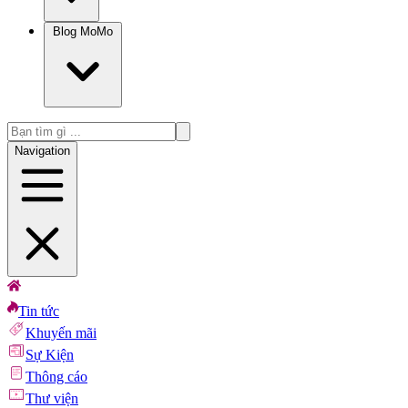
Blog MoMo
Navigation
Tin tức
Khuyến mãi
Sự Kiện
Thông cáo
Thư viện