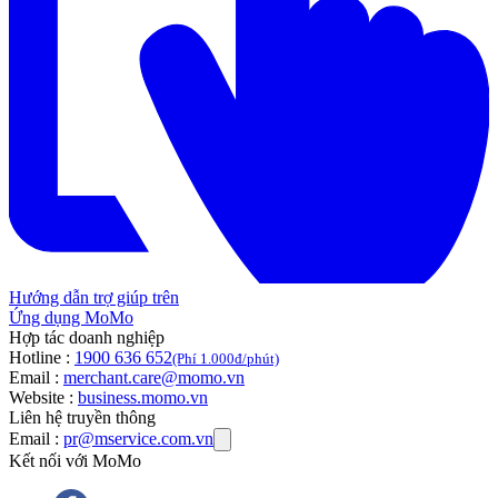
Hướng dẫn trợ giúp trên
Ứng dụng MoMo
Hợp tác doanh nghiệp
Hotline :
1900 636 652
(Phí 1.000đ/phút)
Email :
merchant.care@momo.vn
Website :
business.momo.vn
Liên hệ truyền thông
Email :
pr@mservice.com.vn
Kết nối với MoMo