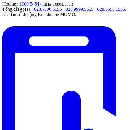
Hotline :
1900 5454 41
(Phí 1.000đ/phút)
Tổng đài gọi ra :
028.7306.5555
-
028.9999.5555
-
028.5555.5555
,
các đầu số di động Brandname MOMO.