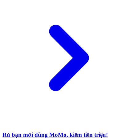
Rủ bạn mới dùng MoMo, kiếm tiền triệu!