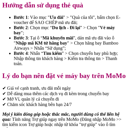
Hướng dẫn sử dụng thẻ quà
Bước 1
: Vào mục "
Ưu đãi
" > "Quà của tôi", bấm chọn E-
voucher để SAO CHÉP mã ưu đãi;
Bước 2
: Chọn mục “
Du lịch - Đi lại
” > Chọn "
Vé máy
bay
";
Bước 3
: Tại ô “
Mã khuyến mãi
”, dán mã ưu đãi vào ô
"
Nhập mã KM từ hãng bay
" > Chọn hãng bay Bamboo
Airways > Nhấn “Sử dụng”;
Bước 4
: Nhấn “
Tìm kiếm
” > Chọn chuyến bay phù hợp;
Nhập thông tin khách hàng > Kiểm tra thông tin > Thanh
toán.
Lý do bạn nên đặt vé máy bay trên MoMo
✔ Giá vé cạnh tranh, ưu đãi mỗi ngày
✔ Dễ dàng mua thêm các dịch vụ đi kèm trong chuyến bay
✔ Mở Ví, quản lý cả chuyến đi
✔ Chăm sóc khách hàng bên bạn 24/7
Mọi ý kiến đóng góp hoặc thắc mắc, người dùng có thể liên hệ
qua:
Tính năng Trợ giúp ngay trên MoMo (Đăng nhập MoMo >>
tìm kiếm icon Trợ giúp hoặc nhập từ khóa "trợ giúp" vào ô tìm