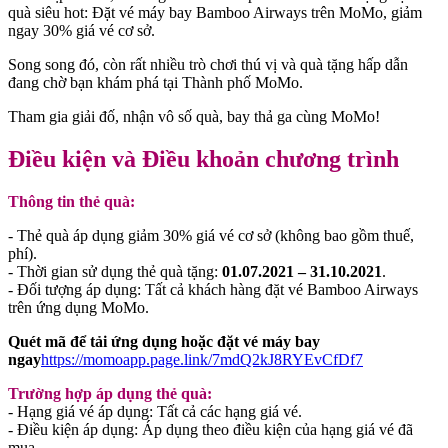
quà siêu hot: Đặt vé máy bay Bamboo Airways trên MoMo, giảm
ngay 30% giá vé cơ sở.
Song song đó, còn rất nhiều trò chơi thú vị và quà tặng hấp dẫn
đang chờ bạn khám phá tại Thành phố MoMo.
Tham gia giải đố, nhận vô số quà, bay thả ga cùng MoMo!
Điều kiện và Điều khoản chương trình
Thông tin thẻ quà:
- Thẻ quà áp dụng giảm 30% giá vé cơ sở (không bao gồm thuế,
phí).
- Thời gian sử dụng thẻ quà tặng:
01.07.2021 – 31.10.2021
.
- Đối tượng áp dụng: Tất cả khách hàng đặt vé Bamboo Airways
trên ứng dụng MoMo.
Quét mã để tải ứng dụng hoặc đặt vé máy bay
ngay
https://momoapp.page.link/7mdQ2kJ8RYEvCfDf7
Trường hợp áp dụng thẻ quà:
- Hạng giá vé áp dụng: Tất cả các hạng giá vé.
- Điều kiện áp dụng: Áp dụng theo điều kiện của hạng giá vé đã
mua.