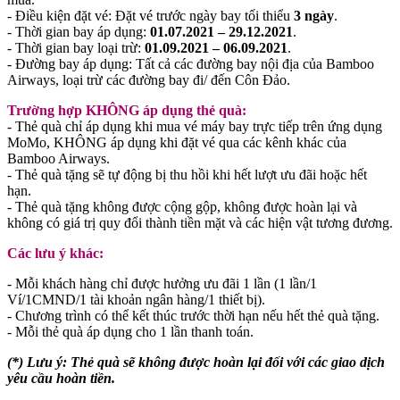
- Điều kiện đặt vé: Đặt vé trước ngày bay tối thiểu
3 ngày
.
- Thời gian bay áp dụng:
01.07.2021 – 29.12.2021
.
- Thời gian bay loại trừ:
01.09.2021 – 06.09.2021
.
- Đường bay áp dụng: Tất cả các đường bay nội địa của Bamboo
Airways, loại trừ các đường bay đi/ đến Côn Đảo.
Trường hợp KHÔNG áp dụng thẻ quà:
- Thẻ quà chỉ áp dụng khi mua vé máy bay trực tiếp trên ứng dụng
MoMo, KHÔNG áp dụng khi đặt vé qua các kênh khác của
Bamboo Airways.
- Thẻ quà tặng sẽ tự động bị thu hồi khi hết lượt ưu đãi hoặc hết
hạn.
- Thẻ quà tặng không được cộng gộp, không được hoàn lại và
không có giá trị quy đổi thành tiền mặt và các hiện vật tương đương.
Các lưu ý khác:
- Mỗi khách hàng chỉ được hưởng ưu đãi 1 lần (1 lần/1
Ví/1CMND/1 tài khoản ngân hàng/1 thiết bị).
- Chương trình có thể kết thúc trước thời hạn nếu hết thẻ quà tặng.
- Mỗi thẻ quà áp dụng cho 1 lần thanh toán.
(*) Lưu ý: Thẻ quà sẽ không được hoàn lại đối với các giao dịch
yêu cầu hoàn tiền.