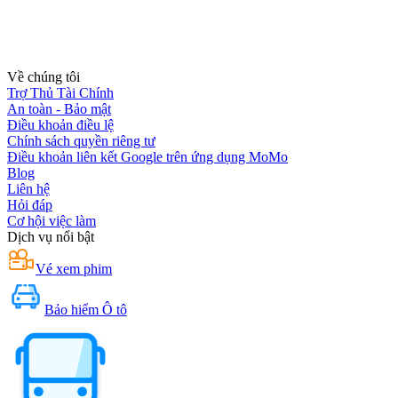
Về chúng tôi
Trợ Thủ Tài Chính
An toàn - Bảo mật
Điều khoản điều lệ
Chính sách quyền riêng tư
Điều khoản liên kết Google trên ứng dụng MoMo
Blog
Liên hệ
Hỏi đáp
Cơ hội việc làm
Dịch vụ nổi bật
Vé xem phim
Bảo hiểm Ô tô