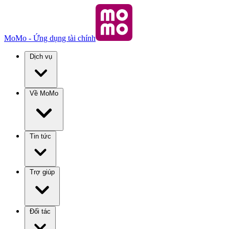
MoMo - Ứng dụng tài chính
Dịch vụ
Về MoMo
Tin tức
Trợ giúp
Đối tác