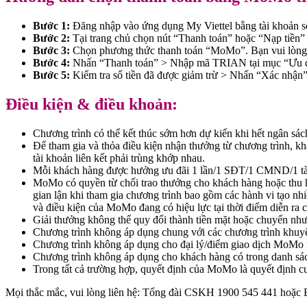
Bước 1:
Đăng nhập vào ứng dụng My Viettel bằng tài khoản số 
Bước 2:
Tại trang chủ chọn nút “Thanh toán” hoặc “Nạp tiền” 
Bước 3:
Chọn phương thức thanh toán “MoMo”. Bạn vui lòng n
Bước 4:
Nhấn “Thanh toán” > Nhập mã TRIAN tại mục “Ưu đ
Bước 5:
Kiểm tra số tiền đã được giảm trừ > Nhấn “Xác nhận”
Điều kiện & điều khoản:
Chương trình có thể kết thúc sớm hơn dự kiến khi hết ngân sác
Để tham gia và thỏa điều kiện nhận thưởng từ chương trình, kh
tài khoản liên kết phải trùng khớp nhau.
Mỗi khách hàng được hưởng ưu đãi 1 lần/1 SĐT/1 CMND/1 tài k
MoMo có quyền từ chối trao thưởng cho khách hàng hoặc thu hồi 
gian lận khi tham gia chương trình bao gồm các hành vi tạo nhiều 
và điều kiện của MoMo đang có hiệu lực tại thời điểm diễn ra
Giải thưởng không thể quy đổi thành tiền mặt hoặc chuyển nh
Chương trình không áp dụng chung với các chương trình khu
Chương trình không áp dụng cho đại lý/điểm giao dịch MoMo 
Chương trình không áp dụng cho khách hàng có trong danh s
Trong tất cả trường hợp, quyết định của MoMo là quyết định c
Mọi thắc mắc, vui lòng liên hệ: Tổng đài CSKH 1900 545 441 hoặc 