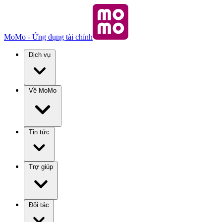
MoMo - Ứng dụng tài chính
Dịch vụ
Về MoMo
Tin tức
Trợ giúp
Đối tác