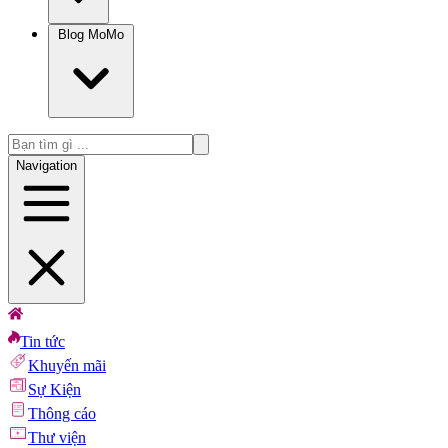
Blog MoMo
Navigation
Tin tức
Khuyến mãi
Sự Kiện
Thông cáo
Thư viện