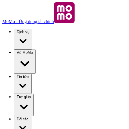
MoMo - Ứng dụng tài chính
Dịch vụ
Về MoMo
Tin tức
Trợ giúp
Đối tác