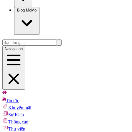
Blog MoMo
Navigation
Tin tức
Khuyến mãi
Sự Kiện
Thông cáo
Thư viện