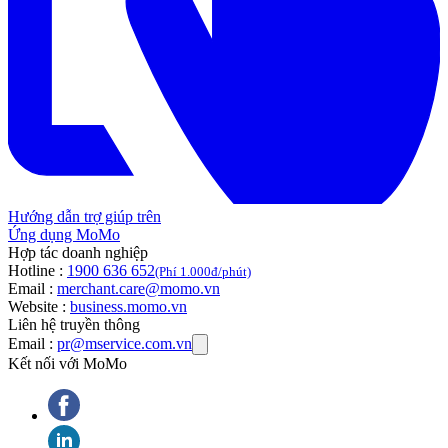
Hướng dẫn trợ giúp trên
Ứng dụng MoMo
Hợp tác doanh nghiệp
Hotline :
1900 636 652
(Phí 1.000đ/phút)
Email :
merchant.care@momo.vn
Website :
business.momo.vn
Liên hệ truyền thông
Email :
pr@mservice.com.vn
Kết nối với MoMo