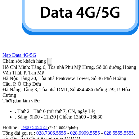
Nạp Data 4G/5G
Chăm sóc khách hàng
Hồ Chí Minh
:
Tầng 6, Tòa nhà Phú Mỹ Hưng, Số 08 đường Hoàng
Văn Thái, P. Tân Mỹ
Hà Nội
:
Tầng 20, Tòa nhà Peakview Tower, Số 36 Phố Hoàng
Cầu, P. Ô Chợ Dừa
Đà Nẵng
:
Tầng 3, Tòa nhà DMT, Số 484-486 đường 2/9, P. Hòa
Cường
Thời gian làm việc:
.
Thứ 2 - Thứ 6 (trừ thứ 7, CN, ngày Lễ)
.
Sáng: 9h00 - 11h30 | Chiều: 13h00 - 16h30
Hotline :
1900 5454 41
(Phí 1.000đ/phút)
Tổng đài gọi ra :
028.7306.5555
-
028.9999.5555
-
028.5555.5555
,
các đầu số di động Brandname MOMO.