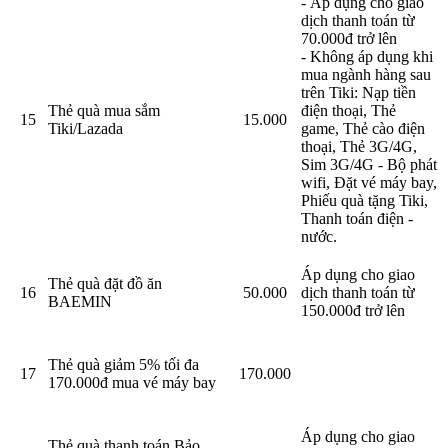
- Áp dụng cho giao
dịch thanh toán từ
70.000đ trở lên
- Không áp dụng khi
mua ngành hàng sau
trên Tiki: Nạp tiền
Thẻ quà mua sắm
điện thoại, Thẻ
15
15.000
Tiki/Lazada
game, Thẻ cào điện
thoại, Thẻ 3G/4G,
Sim 3G/4G - Bộ phát
wifi, Đặt vé máy bay,
Phiếu quà tặng Tiki,
Thanh toán điện -
nước.
Áp dụng cho giao
Thẻ quà đặt đồ ăn
16
50.000
dịch thanh toán từ
BAEMIN
150.000đ trở lên
Thẻ quà giảm 5% tối đa
17
170.000
170.000đ mua vé máy bay
Áp dụng cho giao
Thẻ quà thanh toán Bảo