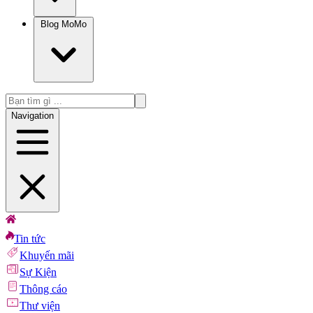
Blog MoMo
Navigation
Tin tức
Khuyến mãi
Sự Kiện
Thông cáo
Thư viện