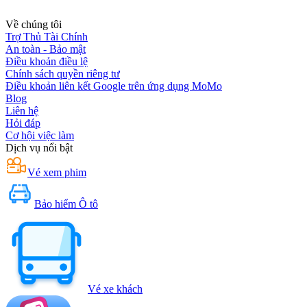
Về chúng tôi
Trợ Thủ Tài Chính
An toàn - Bảo mật
Điều khoản điều lệ
Chính sách quyền riêng tư
Điều khoản liên kết Google trên ứng dụng MoMo
Blog
Liên hệ
Hỏi đáp
Cơ hội việc làm
Dịch vụ nổi bật
Vé xem phim
Bảo hiểm Ô tô
Vé xe khách