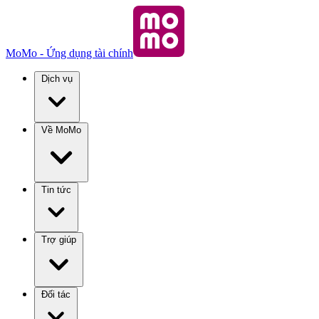
MoMo - Ứng dụng tài chính
Dịch vụ
Về MoMo
Tin tức
Trợ giúp
Đối tác