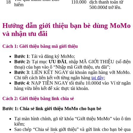
18
110.000
dịch thanh toán từ
hiểm
500.000đ trở lên.
Hướng dẫn giới thiệu bạn bè dùng MoMo
và nhận ưu đãi
Cách 1: Giới thiệu bằng mã giới thiệu
Bước 1
: Tải và đăng ký MoMo;
Bước 2:
Tại mục
ƯU ĐÃI
, nhập MÃ GIỚI THIỆU (số điện
thoại) của bạn vào ô “Nhập mã Giới thiệu, ưu đãi”;
Bước 3
: LIÊN KẾT NGAY tài khoản ngân hàng với MoMo.
Chi tiết cách liên kết với từng ngân hàng
tại đây
;
Bước 4
: NẠP TIỀN NGAY tối thiểu 10.000đ vào Ví từ ngân
hàng vừa liên kết để xác thực tài khoản.
Cách 2: Giới thiệu bằng link chia sẻ
Bước 1: Chia sẻ link giới thiệu MoMo cho bạn bè
Tại màn hình chính, gõ từ khóa “Giới thiệu MoMo” vào ô tìm
kiếm;
Sao chép “Chia sẻ link giới thiệu” và gửi link cho bạn bè qua