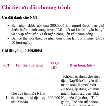
Chi tiết ưu đãi chương trình
Ưu đãi dành cho NGT
Bạn nhận được gói quà 300.000đ khi người được bạn giới
thiệu hoàn thành xong bước “Liên kết tài khoản ngân hàng”
và “Nạp tiền” vào Ví từ ngân hàng liên kết thành công.
Bạn có thể giới thiệu và nhận quà nhiều lần trong ngày (tối đa
50 lượt/ngày).
Chi tiết gói quà 300.000đ
Trị giá
STT
Tên thẻ quà tặng
Điều kiện, lưu ý
(Đ)
- Không áp dụng cho giao
dịch Nạp/Rút/Chuyển tiền,
thanh toán HomeCredit
- Không áp dụng khi mua
Thẻ quà tặng Đa Năng
ngành hàng sau trên Tiki:
1
thanh toán mọi dịch vụ
100.000
Nạp tiền điện thoại, Thẻ
trên MoMo
game, Thẻ cào điện thoại,