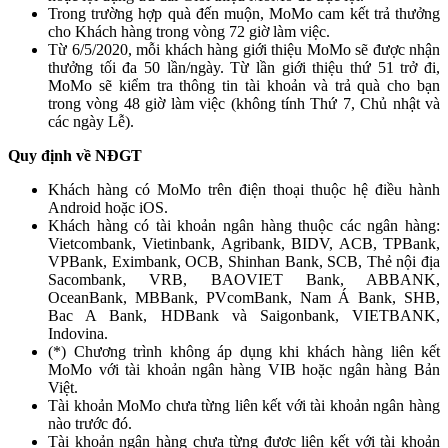
Trong trường hợp quà đến muộn, MoMo cam kết trả thưởng
cho Khách hàng trong vòng 72 giờ làm việc.
Từ 6/5/2020, mỗi khách hàng giới thiệu MoMo sẽ được nhận
thưởng tối đa 50 lần/ngày. Từ lần giới thiệu thứ 51 trở đi,
MoMo sẽ kiểm tra thông tin tài khoản và trả quà cho bạn
trong vòng 48 giờ làm việc (không tính Thứ 7, Chủ nhật và
các ngày Lễ).
Quy định về NĐGT
Khách hàng có MoMo trên điện thoại thuộc hệ điều hành
Android hoặc iOS.
Khách hàng có tài khoản ngân hàng thuộc các ngân hàng:
Vietcombank, Vietinbank, Agribank, BIDV, ACB, TPBank,
VPBank, Eximbank, OCB, Shinhan Bank, SCB, Thẻ nội địa
Sacombank, VRB, BAOVIET Bank, ABBANK,
OceanBank, MBBank, PVcomBank, Nam Á Bank, SHB,
Bac A Bank, HDBank và Saigonbank, VIETBANK,
Indovina.
(*) Chương trình không áp dụng khi khách hàng liên kết
MoMo với tài khoản ngân hàng VIB hoặc ngân hàng Bản
Việt.
Tài khoản MoMo chưa từng liên kết với tài khoản ngân hàng
nào trước đó.
Tài khoản ngân hàng chưa từng được liên kết với tài khoản