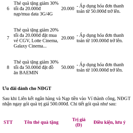
Thẻ quà tặng giảm 30%
- Áp dụng hóa đơn thanh
6
tối đa 20.000đ
20.000
toán từ 50.000đ trở lên.
nạp/mua data 3G/4G
Thẻ quà tặng giảm 20%
tối đa 20.000đ đặt mua
- Áp dụng hóa đơn thanh
7
20.000
vé CGV, Lotte Cinema,
toán từ 100.000đ trở lên.
Galaxy Cinema...
Thẻ quà tặng giảm 30%
- Áp dụng hóa đơn thanh
8
tối đa 50.000đ đặt đồ
50.000
toán từ 100.000đ trở lên.
ăn BAEMIN
Ưu đãi dành cho NĐGT
Sau khi Liên kết ngân hàng và Nạp tiền vào Ví thành công, NĐGT
nhận ngay gói quà trị giá 500.000đ. Chi tiết gói quà như sau:
Trị giá
STT
Tên thẻ quà tặng
Điều kiện, lưu ý
(Đ)