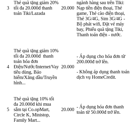
Thẻ quà tặng giảm 20%
ngành hàng sau trên Tiki:
3
tối đa 20.000đ thanh
20.000
Nạp tiền điện thoại, Thẻ
toán Tiki/Lazada
game, Thẻ cào điện thoại,
Thẻ 3G/4G, Sim 3G/4G -
Bộ phát wifi, Đặt vé máy
bay, Phiếu quà tặng Tiki,
Thanh toán điện - nước.
Thẻ quà tặng giảm 10%
tối đa 20.000đ thanh
- Áp dụng cho hóa đơn từ
toán hóa đơn
200.000đ trở lên.
4
Điện/Nước/Internet/Vay
20.000
- Không áp dụng thanh toán
tiêu dùng, Bảo
dịch vụ HomeCredit.
hiểm/Xăng dầu/Truyền
hình...
Thẻ quà tặng 10% tối
đa 20.000đ khi mua
- Áp dụng hóa đơn thanh
5
sắm tại Co.opMart,
20.000
toán từ 50.000đ trở lên.
Circle K, Ministop,
Family Mart...