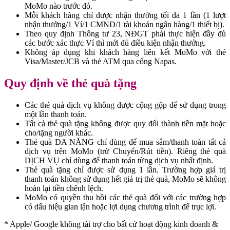
MoMo nào trước đó.
Mỗi khách hàng chỉ được nhận thưởng tối đa 1 lần (1 lượt
nhận thưởng/1 Ví/1 CMND/1 tài khoản ngân hàng/1 thiết bị).
Theo quy định Thông tư 23, NĐGT phải thực hiện đầy đủ
các bước xác thực Ví thì mới đủ điều kiện nhận thưởng.
Không áp dụng khi khách hàng liên kết MoMo với thẻ
Visa/Master/JCB và thẻ ATM qua cổng Napas.
Quy định về thẻ quà tặng
Các thẻ quà dịch vụ không được cộng gộp để sử dụng trong
một lần thanh toán.
Tất cả thẻ quà tặng không được quy đổi thành tiền mặt hoặc
cho/tặng người khác.
Thẻ quà ĐA NĂNG chỉ dùng để mua sắm/thanh toán tất cả
dịch vụ trên MoMo (trừ Chuyển/Rút tiền). Riêng thẻ quà
DỊCH VỤ chỉ dùng để thanh toán từng dịch vụ nhất định.
Thẻ quà tặng chỉ được sử dụng 1 lần. Trường hợp giá trị
thanh toán không sử dụng hết giá trị thẻ quà, MoMo sẽ không
hoàn lại tiền chênh lệch.
MoMo có quyền thu hồi các thẻ quà đối với các trường hợp
có dấu hiệu gian lận hoặc lợi dụng chương trình để trục lợi.
* Apple/ Google
không tài trợ cho bất cứ hoạt động kinh doanh &