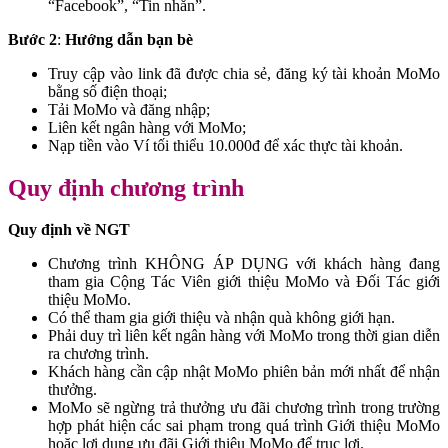
“Facebook”, “Tin nhắn”.
Bước 2
:
Hướng dẫn bạn bè
Truy cập vào link đã được chia sẻ, đăng ký tài khoản MoMo
bằng số điện thoại;
Tải MoMo và đăng nhập;
Liên kết ngân hàng với MoMo;
Nạp tiền vào Ví tối thiểu 10.000đ để xác thực tài khoản.
Quy định chương trình
Quy định về NGT
Chương trình KHÔNG ÁP DỤNG với khách hàng đang
tham gia Cộng Tác Viên giới thiệu MoMo và Đối Tác giới
thiệu MoMo.
Có thể tham gia giới thiệu và nhận quà không giới hạn.
Phải duy trì liên kết ngân hàng với MoMo trong thời gian diễn
ra chương trình.
Khách hàng cần cập nhật MoMo phiên bản mới nhất để nhận
thưởng.
MoMo sẽ ngừng trả thưởng ưu đãi chương trình trong trường
hợp phát hiện các sai phạm trong quá trình Giới thiệu MoMo
hoặc lợi dụng ưu đãi Giới thiệu MoMo để trục lợi.