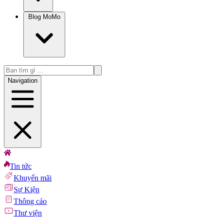
Blog MoMo
Navigation
Tin tức
Khuyến mãi
Sự Kiện
Thông cáo
Thư viện