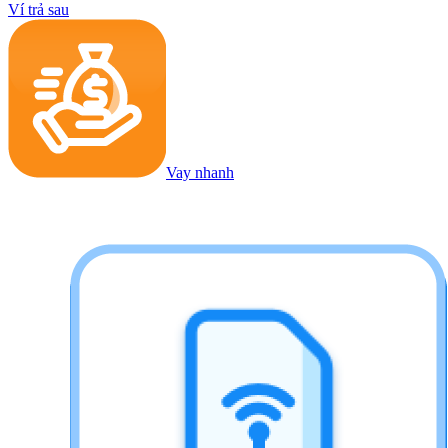
Ví trả sau
Vay nhanh