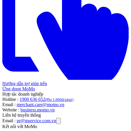
Hướng dẫn trợ giúp trên
Ứng dụng MoMo
Hợp tác doanh nghiệp
Hotline :
1900 636 652
(Phí 1.000đ/phút)
Email :
merchant.care@momo.vn
Website :
business.momo.vn
Liên hệ truyền thông
Email :
pr@mservice.com.vn
Kết nối với MoMo