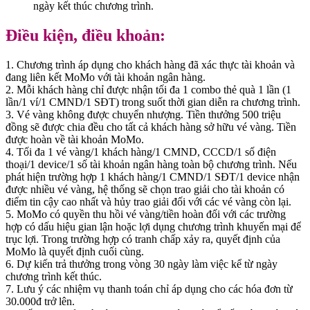
ngày kết thúc chương trình.
Điều kiện, điều khoản:
1. Chương trình áp dụng cho khách hàng đã xác thực tài khoản và
đang liên kết MoMo với tài khoản ngân hàng.
2. Mỗi khách hàng chỉ được nhận tối đa 1 combo thẻ quà 1 lần (1
lần/1 ví/1 CMND/1 SĐT) trong suốt thời gian diễn ra chương trình.
3. Vé vàng không được chuyển nhượng. Tiền thưởng 500 triệu
đồng sẽ được chia đều cho tất cả khách hàng sở hữu vé vàng. Tiền
được hoàn về tài khoản MoMo.
4. Tối đa 1 vé vàng/1 khách hàng/1 CMND, CCCD/1 số điện
thoại/1 device/1 số tài khoản ngân hàng toàn bộ chương trình. Nếu
phát hiện trường hợp 1 khách hàng/1 CMND/1 SĐT/1 device nhận
được nhiều vé vàng, hệ thống sẽ chọn trao giải cho tài khoản có
điểm tin cậy cao nhất và hủy trao giải đối với các vé vàng còn lại.
5. MoMo có quyền thu hồi vé vàng/tiền hoàn đối với các trường
hợp có dấu hiệu gian lận hoặc lợi dụng chương trình khuyến mại để
trục lợi. Trong trường hợp có tranh chấp xảy ra, quyết định của
MoMo là quyết định cuối cùng.
6. Dự kiến trả thưởng trong vòng 30 ngày làm việc kể từ ngày
chương trình kết thúc.
7. Lưu ý các nhiệm vụ thanh toán chỉ áp dụng cho các hóa đơn từ
30.000đ trở lên.