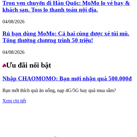
Trọn vẹn chuyến đi Hàn Quốc: MoMo lo vé bay &
khách sạn. Toss lo thanh toán nội địa.
04/08/2026
Rủ bạn dùng MoMo: Cả hai cùng được xé túi mù.
Tổng thưởng chương trình 50 triệu!
04/08/2026
Ưu đãi nổi bật
Nhập CHAOMOMO: Bạn mới nhận quà 500.000đ
Bạn mới thích quà ăn uống, nạp 4G/5G hay quà mua sắm?
Xem chi tiết