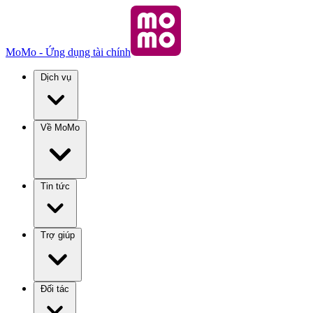
MoMo - Ứng dụng tài chính
Dịch vụ
Về MoMo
Tin tức
Trợ giúp
Đối tác