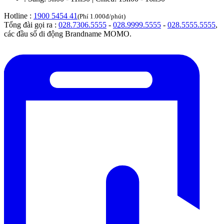
Hotline :
1900 5454 41
(Phí 1.000đ/phút)
Tổng đài gọi ra :
028.7306.5555
-
028.9999.5555
-
028.5555.5555
,
các đầu số di động Brandname MOMO.