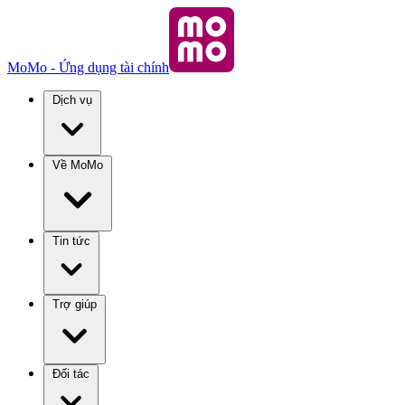
MoMo - Ứng dụng tài chính
Dịch vụ
Về MoMo
Tin tức
Trợ giúp
Đối tác