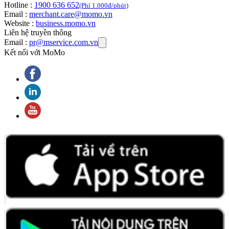
Hotline :
1900 636 652
(Phí 1.000đ/phút)
Email :
merchant.care@momo.vn
Website :
business.momo.vn
Liên hệ truyền thông
Email :
pr@mservice.com.vn
Kết nối với MoMo