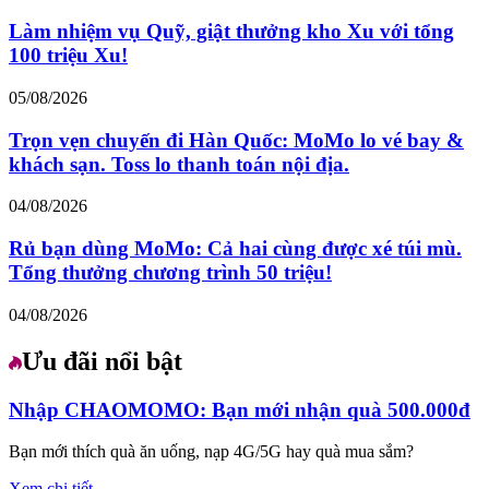
Làm nhiệm vụ Quỹ, giật thưởng kho Xu với tổng
100 triệu Xu!
05/08/2026
Trọn vẹn chuyến đi Hàn Quốc: MoMo lo vé bay &
khách sạn. Toss lo thanh toán nội địa.
04/08/2026
Rủ bạn dùng MoMo: Cả hai cùng được xé túi mù.
Tổng thưởng chương trình 50 triệu!
04/08/2026
Ưu đãi nổi bật
Nhập CHAOMOMO: Bạn mới nhận quà 500.000đ
Bạn mới thích quà ăn uống, nạp 4G/5G hay quà mua sắm?
Xem chi tiết