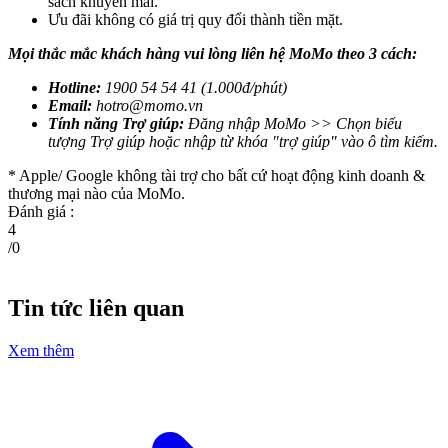
sách khuyến mãi.
Ưu đãi không có giá trị quy đổi thành tiền mặt.
Mọi thắc mắc khách hàng vui lòng liên hệ MoMo theo 3 cách:
Hotline:
1900 54 54 41 (1.000đ/phút)
Email:
hotro@momo.vn
Tính năng Trợ giúp:
Đăng nhập MoMo >> Chọn biểu
tượng Trợ giúp hoặc nhập từ khóa "trợ giúp" vào ô tìm kiếm.
* Apple/ Google
không tài trợ cho bất cứ hoạt động kinh doanh &
thương mại nào của MoMo.
Đánh giá :
4
/
0
Tin tức liên quan
Xem thêm