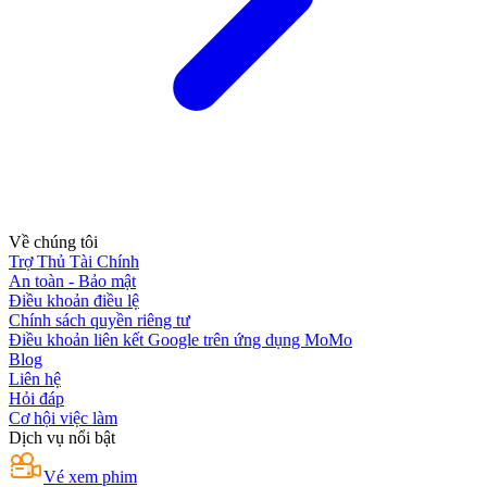
Về chúng tôi
Trợ Thủ Tài Chính
An toàn - Bảo mật
Điều khoản điều lệ
Chính sách quyền riêng tư
Điều khoản liên kết Google trên ứng dụng MoMo
Blog
Liên hệ
Hỏi đáp
Cơ hội việc làm
Dịch vụ nổi bật
Vé xem phim