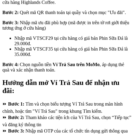
cửa hàng Highlands Coffee.
Bước 2:
Quét mã QR thanh toán tại quầy và chọn mục "Ưu đãi".
Bước 3:
Nhập mã ưu đãi phù hợp (mã được in trên tờ rơi giới thiệu
tương ứng ở cửa hàng)
Nhập mã VTSCF29 tại cửa hàng có giá bán Phin Sữa Đá là
29.000đ.
Nhập mã VTSCF35 tại cửa hàng có giá bán Phin Sữa Đá là
35.000đ.
Bước 4:
Chọn nguồn tiền
Ví Trả Sau trên MoMo
, áp dụng thẻ
quà và xác nhận thanh toán.
Hướng dẫn mở Ví Trả Sau để nhận ưu
đãi:
⏩
Bước 1:
Tìm và chọn biểu tượng Ví Trả Sau trong màn hình
chính, hoặc tìm "Ví Trả Sau" trong khung Tìm kiếm.
⏩
Bước 2:
Tham khảo các tiện ích của Ví Trả Sau, chọn “Tiếp tục”
và đăng ký thông tin
⏩
Bước 3:
Nhập mã OTP của các tổ chức tín dụng gửi thông qua