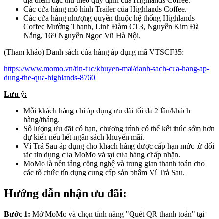
địa điểm đặc thù theo quy định của Highlands Coffee.
Các cửa hàng mô hình Trailer của Highlands Coffee.
Các cửa hàng nhượng quyền thuộc hệ thống Highlands
Coffee Mường Thanh, Linh Đàm CT3, Nguyễn Kim Đà
Nẵng, 169 Nguyễn Ngọc Vũ Hà Nội.
(Tham khảo) Danh sách cửa hàng áp dụng mã VTSCF35:
https://www.momo.vn/tin-tuc/khuyen-mai/danh-sach-cua-hang-ap-
dung-the-qua-highlands-8760
Lưu ý:
Mỗi khách hàng chỉ áp dụng ưu đãi tối đa 2 lần/khách
hàng/tháng.
Số lượng ưu đãi có hạn, chương trình có thể kết thúc sớm hơn
dự kiến nếu hết ngân sách khuyến mãi.
Ví Trả Sau áp dụng cho khách hàng được cấp hạn mức từ đối
tác tín dụng của MoMo và tại cửa hàng chấp nhận.
MoMo là nền tảng công nghệ và trung gian thanh toán cho
các tổ chức tín dụng cung cấp sản phẩm Ví Trả Sau.
Hướng dẫn nhận ưu đãi:
Bước 1:
Mở MoMo và chọn tính năng "Quét QR thanh toán" tại