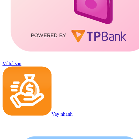
Ví trả sau
Vay nhanh