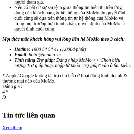
người tham gia.
Nếu có bất cứ sự sai lệch giữa thông tin hiển thị trên ứng
dụng của khách hàng & hệ thống của MoMo thì quyết định
cuối cùng sẽ dựa trên thông tin từ hệ thống của MoMo và
trong mọi trường hợp tranh chấp, quyết định của MoMo là
quyết định cuối cùng.
Mọi thắc mắc khách hàng vui lòng liên hệ MoMo theo 3 cách:
Hotline
: 1900 54 54 41 (1.000đ/phút)
Email
:
hotro@momo.vn
Tính năng Trợ giúp:
Đăng nhập MoMo >> Chọn biểu
tượng Trợ giúp hoặc nhập từ khóa "trợ giúp" vào ô tìm kiếm.
* Apple/ Google
không tài trợ cho bất cứ hoạt động kinh doanh &
thương mại nào của MoMo.
Đánh giá :
4.5
/
0
Tin tức liên quan
Xem thêm