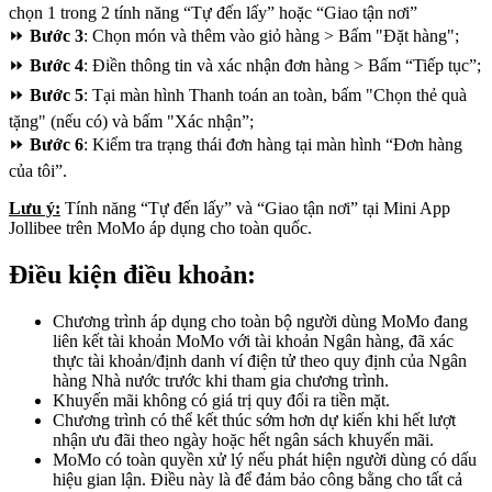
chọn 1 trong 2 tính năng “Tự đến lấy” hoặc “Giao tận nơi”
⏩
Bước 3
: Chọn món và thêm vào giỏ hàng > Bấm "Đặt hàng";
⏩
Bước 4
: Điền thông tin và xác nhận đơn hàng > Bấm “Tiếp tục”;
⏩
Bước 5
: Tại màn hình Thanh toán an toàn, bấm "Chọn thẻ quà
tặng" (nếu có) và bấm "Xác nhận”;
⏩
Bước 6
: Kiểm tra trạng thái đơn hàng tại màn hình “Đơn hàng
của tôi”.
Lưu ý:
Tính năng “Tự đến lấy” và “Giao tận nơi” tại Mini App
Jollibee trên MoMo áp dụng cho toàn quốc.
Điều kiện điều khoản:
Chương trình áp dụng cho toàn bộ người dùng MoMo đang
liên kết tài khoản MoMo với tài khoản Ngân hàng, đã xác
thực tài khoản/định danh ví điện tử theo quy định của Ngân
hàng Nhà nước trước khi tham gia chương trình.
Khuyến mãi không có giá trị quy đổi ra tiền mặt.
Chương trình có thể kết thúc sớm hơn dự kiến khi hết lượt
nhận ưu đãi theo ngày hoặc hết ngân sách khuyến mãi.
MoMo có toàn quyền xử lý nếu phát hiện người dùng có dấu
hiệu gian lận. Điều này là để đảm bảo công bằng cho tất cả