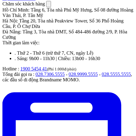
Chăm sóc khách hàng
Hồ Chí Minh
:
Tầng 6, Tòa nhà Phú Mỹ Hưng, Số 08 đường Hoàng
Văn Thái, P. Tân Mỹ
Hà Nội
:
Tầng 20, Tòa nhà Peakview Tower, Số 36 Phố Hoàng
Cầu, P. Ô Chợ Dừa
Đà Nẵng
:
Tầng 3, Tòa nhà DMT, Số 484-486 đường 2/9, P. Hòa
Cường
Thời gian làm việc:
.
Thứ 2 - Thứ 6 (trừ thứ 7, CN, ngày Lễ)
.
Sáng: 9h00 - 11h30 | Chiều: 13h00 - 16h30
Hotline :
1900 5454 41
(Phí 1.000đ/phút)
Tổng đài gọi ra :
028.7306.5555
-
028.9999.5555
-
028.5555.5555
,
các đầu số di động Brandname MOMO.