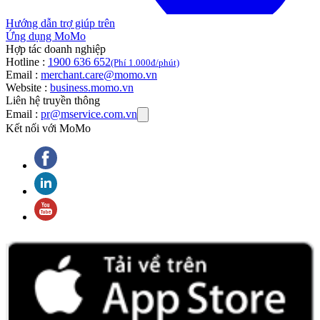
Hướng dẫn trợ giúp trên
Ứng dụng MoMo
Hợp tác doanh nghiệp
Hotline :
1900 636 652
(Phí 1.000đ/phút)
Email :
merchant.care@momo.vn
Website :
business.momo.vn
Liên hệ truyền thông
Email :
pr@mservice.com.vn
Kết nối với MoMo