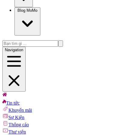
Blog MoMo
Navigation
Tin tức
Khuyến mãi
Sự Kiện
Thông cáo
Thư viện