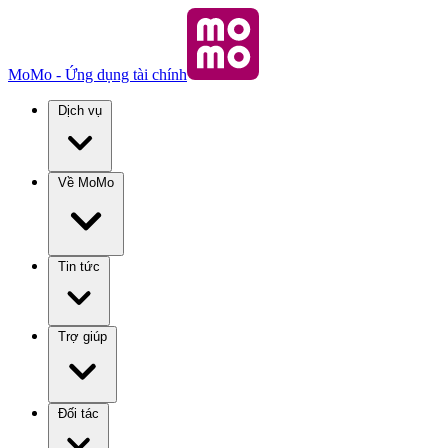
MoMo - Ứng dụng tài chính
Dịch vụ
Về MoMo
Tin tức
Trợ giúp
Đối tác