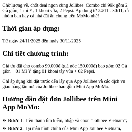
Chờ lương về, chốt deal ngon cùng Jollibee. Combo chỉ 99k gồm 2
Gà giòn, 1 mì Ý, 1 khoai vừa, 2 Pepsi. Áp dụng từ 24/11 - 30/11, rủ
nhóm bạn hay cả nhà đặt ăn chung trên MoMo nhé!
Thời gian áp dụng:
Từ ngày 24/11/2025 đến ngày 30/11/2025
Chi tiết chương trình:
Giá ưu đãi cho combo 99.000đ (giá gốc 150.000đ) bao gồm 02 Gà
giòn + 01 Mì Ý tặng 01 khoai tây vừa + 02 Pepsi.
Chỉ áp dụng khi đặt trước đến lấy qua App Jollibee và các dịch vụ
giao hàng tận nơi của Jollibee bao gồm Mini App MoMo.
Hướng dẫn đặt đơn Jollibee trên Mini
App MoMo:
⏩
Bước 1
: Trên thanh tìm kiếm, nhập và chọn "Jollibee Vietnam";
⏩
Bước 2
: Tại màn hình chính của Mini App Jollibee Vietnam,