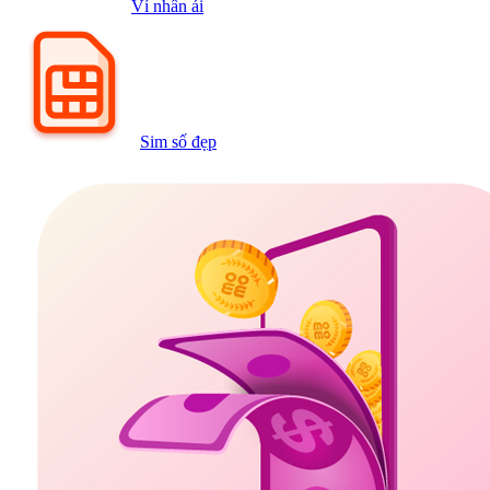
Ví nhân ái
Sim số đẹp