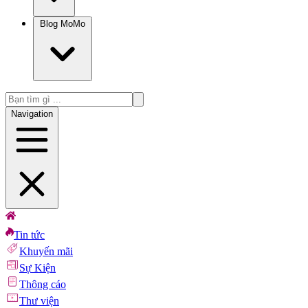
Blog MoMo
Navigation
Tin tức
Khuyến mãi
Sự Kiện
Thông cáo
Thư viện