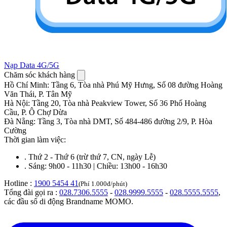
Nạp Data 4G/5G
Chăm sóc khách hàng
Hồ Chí Minh
:
Tầng 6, Tòa nhà Phú Mỹ Hưng, Số 08 đường Hoàng
Văn Thái, P. Tân Mỹ
Hà Nội
:
Tầng 20, Tòa nhà Peakview Tower, Số 36 Phố Hoàng
Cầu, P. Ô Chợ Dừa
Đà Nẵng
:
Tầng 3, Tòa nhà DMT, Số 484-486 đường 2/9, P. Hòa
Cường
Thời gian làm việc:
.
Thứ 2 - Thứ 6 (trừ thứ 7, CN, ngày Lễ)
.
Sáng: 9h00 - 11h30 | Chiều: 13h00 - 16h30
Hotline :
1900 5454 41
(Phí 1.000đ/phút)
Tổng đài gọi ra :
028.7306.5555
-
028.9999.5555
-
028.5555.5555
,
các đầu số di động Brandname MOMO.