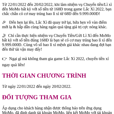
Từ 22/01/2022 đến 20/02/2022, khi làm nhiệm vụ Chuyển tiền/Lì xì
đến MoMo bất kỳ với số tiền từ 168Đ trong game Lắc Xì 2022, bạn
chắc chắn có cơ may trúng bao lì xì từ 68Đ đến 9.999.000Đ!
️🎉 Đến hẹn lại lên, Lắc Xì đã quay trở lại, hứa hẹn vô vàn điểm
mới lạ & hấp dẫn cùng hàng ngàn quà tặng giá trị cực nóng khác.
🤳 Chỉ cần thực hiện nhiệm vụ Chuyển Tiền/Gửi Lì Xì đến MoMo
bất kỳ với số tiền đúng 168Đ là bạn sẽ có cơ may trúng bao lì xì đến
9.999.000Đ. Cùng vô số bao lì xì mệnh giá khác nhau đang đợi bạn
đến thử tài vận may đấy!
👉 Ngại gì mà không tham gia game Lắc Xì 2022, chuyển tiền xí
ngay quà liền!
THỜI GIAN CHƯƠNG TRÌNH
Từ ngày 22/01/2022 đến ngày 20/02/2022.
ĐỐI TƯỢNG THAM GIA
Áp dụng cho khách hàng nhận được thông báo trên ứng dụng
MoMo, đã định danh tài khoản MoMo, liên kết MoMo với tài khoản