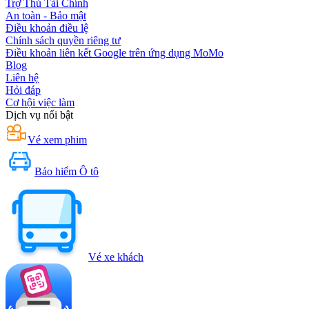
Trợ Thủ Tài Chính
An toàn - Bảo mật
Điều khoản điều lệ
Chính sách quyền riêng tư
Điều khoản liên kết Google trên ứng dụng MoMo
Blog
Liên hệ
Hỏi đáp
Cơ hội việc làm
Dịch vụ nổi bật
Vé xem phim
Bảo hiểm Ô tô
Vé xe khách