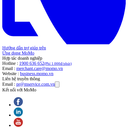
Hướng dẫn trợ giúp trên
Ứng dụng MoMo
Hợp tác doanh nghiệp
Hotline :
1900 636 652
(Phí 1.000đ/phút)
Email :
merchant.care@momo.vn
Website :
business.momo.vn
Liên hệ truyền thông
Email :
pr@mservice.com.vn
Kết nối với MoMo