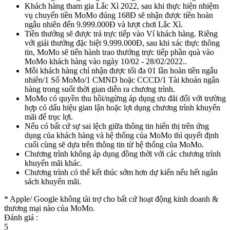
Khách hàng tham gia Lắc Xì 2022, sau khi thực hiện nhiệm
vụ chuyển tiền MoMo đúng 168Đ sẽ nhận được tiền hoàn
ngẫu nhiên đến 9.999.000Đ và lượt chơi Lắc Xì.
Tiền thưởng sẽ được trả trực tiếp vào Ví khách hàng. Riêng
với giải thưởng đặc biệt 9.999.000Đ, sau khi xác thực thông
tin, MoMo sẽ tiến hành trao thưởng trực tiếp phần quà vào
MoMo khách hàng vào ngày 10/02 - 28/02/2022..
Mỗi khách hàng chỉ nhận được tối đa 01 lần hoàn tiền ngẫu
nhiên/1 Số MoMo/1 CMND hoặc CCCD/1 Tài khoản ngân
hàng trong suốt thời gian diễn ra chương trình.
MoMo có quyền thu hồi/ngừng áp dụng ưu đãi đối với trường
hợp có dấu hiệu gian lận hoặc lợi dụng chương trình khuyến
mãi để trục lợi.
Nếu có bất cứ sự sai lệch giữa thông tin hiển thị trên ứng
dụng của khách hàng và hệ thống của MoMo thì quyết định
cuối cùng sẽ dựa trên thông tin từ hệ thống của MoMo.
Chương trình không áp dụng đồng thời với các chương trình
khuyến mãi khác.
Chương trình có thể kết thúc sớm hơn dự kiến nếu hết ngân
sách khuyến mãi.
* Apple/ Google
không tài trợ cho bất cứ hoạt động kinh doanh &
thương mại nào của MoMo.
Đánh giá :
5