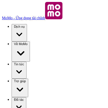
MoMo - Ứng dụng tài chính
Dịch vụ
Về MoMo
Tin tức
Trợ giúp
Đối tác