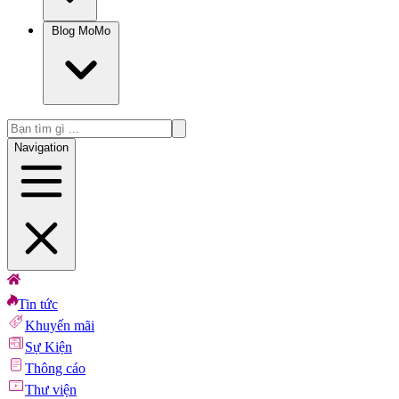
Blog MoMo
Navigation
Tin tức
Khuyến mãi
Sự Kiện
Thông cáo
Thư viện