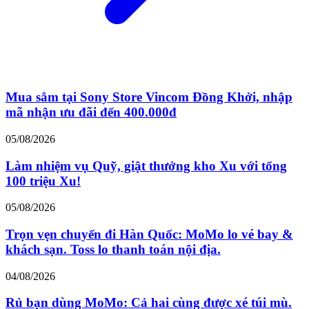
Mua sắm tại Sony Store Vincom Đồng Khởi, nhập
mã nhận ưu đãi đến 400.000đ
05/08/2026
Làm nhiệm vụ Quỹ, giật thưởng kho Xu với tổng
100 triệu Xu!
05/08/2026
Trọn vẹn chuyến đi Hàn Quốc: MoMo lo vé bay &
khách sạn. Toss lo thanh toán nội địa.
04/08/2026
Rủ bạn dùng MoMo: Cả hai cùng được xé túi mù.