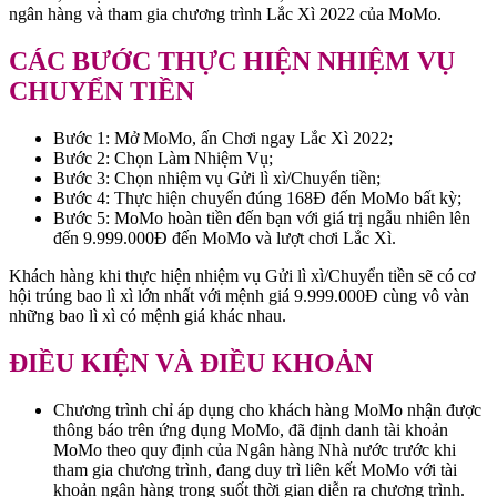
ngân hàng và tham gia chương trình Lắc Xì 2022 của MoMo.
CÁC BƯỚC THỰC HIỆN NHIỆM VỤ
CHUYỂN TIỀN
Bước 1: Mở MoMo, ấn Chơi ngay Lắc Xì 2022;
Bước 2: Chọn Làm Nhiệm Vụ;
Bước 3: Chọn nhiệm vụ Gửi lì xì/Chuyển tiền;
Bước 4: Thực hiện chuyển đúng 168Đ đến MoMo bất kỳ;
Bước 5: MoMo hoàn tiền đến bạn với giá trị ngẫu nhiên lên
đến 9.999.000Đ đến MoMo và lượt chơi Lắc Xì.
Khách hàng khi thực hiện nhiệm vụ Gửi lì xì/Chuyển tiền sẽ có cơ
hội trúng bao lì xì lớn nhất với mệnh giá 9.999.000Đ cùng vô vàn
những bao lì xì có mệnh giá khác nhau.
ĐIỀU KIỆN VÀ ĐIỀU KHOẢN
Chương trình chỉ áp dụng cho khách hàng MoMo nhận được
thông báo trên ứng dụng MoMo, đã định danh tài khoản
MoMo theo quy định của Ngân hàng Nhà nước trước khi
tham gia chương trình, đang duy trì liên kết MoMo với tài
khoản ngân hàng trong suốt thời gian diễn ra chương trình.