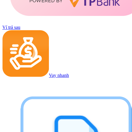
Ví trả sau
Vay nhanh