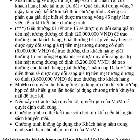
Phần thưởng sẽ được trả trực tiếp vào Túi Thần Tài của
khách hàng hoặc tại mục Ưu đãi > Quà của tôi trong vòng 7
ngày làm việc kể từ khi kết thúc chương trình. Riêng các
phần quà giải đặc biệt sẽ được trả trong vòng 45 ngày làm
việc kể từ khi kết thúc chương trình.
(***) Giải thưởng 01 iPhone 15 sẽ được quy đổi sang giá trị
tiền mặt tương đương cố định (20.000.000 VNĐ) để trao
thưởng cho khách hàng; Giải thưởng 01 cặp vé máy bay sẽ
được quy đổi sang giá trị tiền mặt tương đương cố định
(6.000.000 VNĐ) để trao thưởng cho khách hàng; giải
thưởng 1 năm uống Highlands sẽ được quy đổi sang giá trị
tiền mặt tương đương cố định (5.200.000 VNĐ) để trao
thưởng cho khách hàng; giải thưởng 1 năm nạp Data + Thẻ
điện thoại sẽ được quy đổi sang giá trị tiền mặt tương đương
cố định (3.600.000 VNĐ) để trao thưởng cho khách hàng
MoMo có quyền thu hồi/ngừng áp dụng ưu đãi đối với trường
hợp có dấu hiệu gian lận hoặc lợi dụng chương trình khuyến
mãi để trục lợi.
Nếu xảy ra tranh chấp quyền lợi, quyết định của MoMo là
quyết định cuối cùng
Chương trình có thể kết thúc sớm hơn dự kiến nếu hết ngân
sách khuyến mãi.
Chương trình không áp dụng cho Khách hàng nằm trong
danh sách hạn chế nhận ưu đãi của MoMo