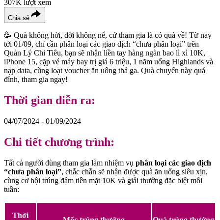
307K
lượt xem
Chia sẻ
🥳 Quà không hời, đời không nể, cứ tham gia là có quà về! Từ nay
tới 01/09, chỉ cần phân loại các giao dịch “chưa phân loại” trên
Quản Lý Chi Tiêu, bạn sẽ nhận liền tay hàng ngàn bao lì xì 10K,
iPhone 15, cặp vé máy bay trị giá 6 triệu, 1 năm uống Highlands và
nạp data, cùng loạt voucher ăn uống thả ga. Quà chuyến này quá
đỉnh, tham gia ngay!
Thời gian diễn ra:
04/07/2024 - 01/09/2024
Chi tiết chương trình:
Tất cả người dùng tham gia làm nhiệm vụ
phân loại các giao dịch
“chưa phân loại”
, chắc chắn sẽ nhận được quà ăn uống siêu xịn,
cùng cơ hội trúng đậm tiền mặt 10K và giải thưởng đặc biệt mỗi
tuần:
Thời
Mốc trúng thưởng
Quà trúng thưởng