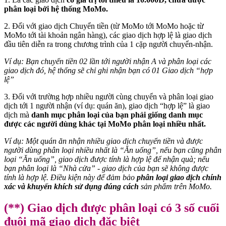
phân loại bởi hệ thống MoMo.
2. Đối với giao dịch Chuyển tiền (từ MoMo tới MoMo hoặc từ
MoMo tới tài khoản ngân hàng), các giao dịch hợp lệ là giao dịch
đầu tiên diễn ra trong chương trình của 1 cặp người chuyển-nhận.
Ví dụ: Bạn chuyển tiền 02 lần tới người nhận A và phân loại các
giao dịch đó, hệ thống sẽ chỉ ghi nhận bạn có 01 Giao dịch “hợp
lệ”
3. Đối với trường hợp nhiều người cùng chuyển và phân loại giao
dịch tới 1 người nhận (ví dụ: quán ăn), giao dịch “hợp lệ” là giao
dịch mà
danh mục phân loại của bạn phải giống danh mục
được các người dùng khác tại MoMo phân loại nhiều nhất.
Ví dụ: Một quán ăn nhận nhiều giao dịch chuyển tiền và được
người dùng phân loại nhiều nhất là “Ăn uống”, nếu bạn cũng phân
loại “Ăn uống”, giao dịch được tính là hợp lệ để nhận quà; nếu
bạn phân loại là “Nhà cửa” - giao dịch của bạn sẽ không được
tính là hợp lệ. Điều kiện này để đảm bảo
phân loại giao dịch chính
xác và khuyến khích sử dụng đúng cách
sản phẩm trên MoMo.
(**) Giao dịch được phân loại có 3 số cuối
đuôi mã giao dịch đặc biệt