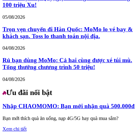
100 triệu Xu!
05/08/2026
Trọn vẹn chuyến đi Hàn Quốc: MoMo lo vé bay &
khách sạn. Toss lo thanh toán nội địa.
04/08/2026
Rủ bạn dùng MoMo: Cả hai cùng được xé túi mù.
Tổng thưởng chương trình 50 triệu!
04/08/2026
Ưu đãi nổi bật
Nhập CHAOMOMO: Bạn mới nhận quà 500.000đ
Bạn mới thích quà ăn uống, nạp 4G/5G hay quà mua sắm?
Xem chi tiết