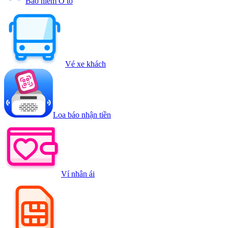
Bảo hiểm Ô tô
Vé xe khách
Loa báo nhận tiền
Ví nhân ái