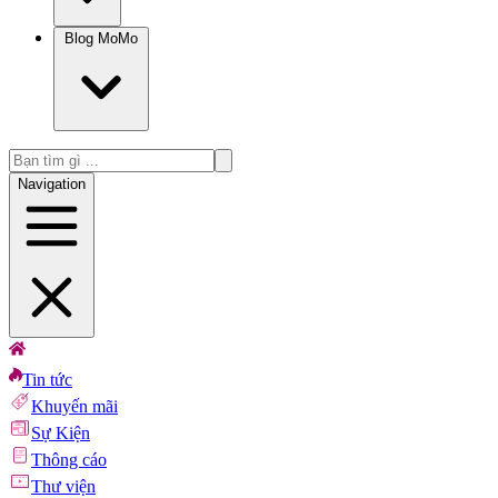
Blog MoMo
Navigation
Tin tức
Khuyến mãi
Sự Kiện
Thông cáo
Thư viện