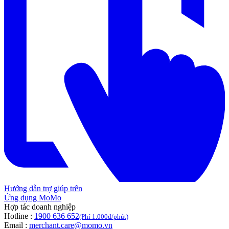
Hướng dẫn trợ giúp trên
Ứng dụng MoMo
Hợp tác doanh nghiệp
Hotline :
1900 636 652
(Phí 1.000đ/phút)
Email :
merchant.care@momo.vn