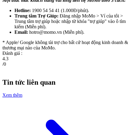
Mọi thắc mắc khách hàng vui lòng liên hệ MoMo theo 3 cách:
Hotline:
1900 54 54 41 (1.000Đ/phút).
Trung tâm Trợ Giúp:
Đăng nhập MoMo > Ví của tôi >
Trung tâm trợ giúp hoặc nhập từ khóa "trợ giúp" vào ô tìm
kiếm (Miễn phí).
Email:
hotro@momo.vn
(Miễn phí).
* Apple/ Google
không tài trợ cho bất cứ hoạt động kinh doanh &
thương mại nào của MoMo.
Đánh giá :
4.3
/
0
Tin tức liên quan
Xem thêm