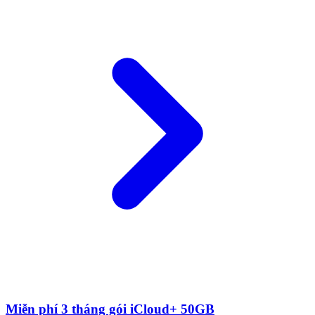
Miễn phí 3 tháng gói iCloud+ 50GB