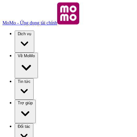
MoMo - Ứng dụng tài chính
Dịch vụ
Về MoMo
Tin tức
Trợ giúp
Đối tác