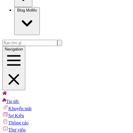
Blog MoMo
Navigation
Tin tức
Khuyến mãi
Sự Kiện
Thông cáo
Thư viện