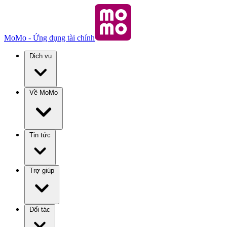
MoMo - Ứng dụng tài chính
Dịch vụ
Về MoMo
Tin tức
Trợ giúp
Đối tác